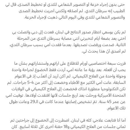
Ford Protect لمحة عامة عن
حتى بدون إجراء خزعة أو التصوير الشعاعي للثدي أو تخطيط الصدى، قال لي
الطبيب إنه سرطان الثدي. لم أصدّقه ولكنني أجريت تخطيط الصدى
باقة الصيانة الفائقة
السعودية‬
والتصوير الشعاعي للثدي وفي اليوم التالي ذهبت لإجراء الخزعة.
باقة الخدمة
باقة العناية الفائقة
الامارات
لم يكن بوسعي انتظار صدور النتائج في لبنان، فعدت إلى دبي واتصلت بي
أختي بعد بضعة أيام لتخبرني أنني مصابة بسرطان الثدي من المرحلة
العربية
الثانية. صُدمت ورفضت تصديقها. بعدما فقدت أمي بسبب سرطان الثدي،
دعم المزامنة
لم أصدق أنّ هذا يحدث لي.
المتحدة
تقنية 4 SYNC
فزرت سبعة اختصاصيي أورام للاطّلاع على آرائهم واستشاراتهم بشأن ما
اليمن
يجب أن أفعله. بعد رؤية ما عانته أمي، أردت فقط الخضوع لجراحة واحدة
وجولة واحدة من العلاج الكيميائي. لم أكن أريد أن أتعذّب إذ في الأعوام
أجزاء
السابقة، عانت أمي الكثير مع الأطبّاء وخضعت إلى أكثر من 4-5 جراحات. لم
تكن التكنولوجيا متطوّرة آنذاك فخضعت إلى العلاج الكيميائي في الولايات
قطع غيار فورد الأصلية
المتحدة الأميركية ورحلت بعد أربع جلسات لأنها افتقدت أولادها. توفيت أمي
عن عمر 45 سنة. تمّ تشخيص إصابتها عندما كانت في الـ29 وعانت طوال
موتوركرافت
تلك الأعوام.
قطع مقلدة
أما أنا فتابعت علاجي كله في لبنان. اضطررت إلى الخضوع إلى جراحتين ثم
ثماني جلسات من العلاج الكيميائي و18 حقنة أخرى كل ثلاثة أسابيع. كان
اتصل بنا