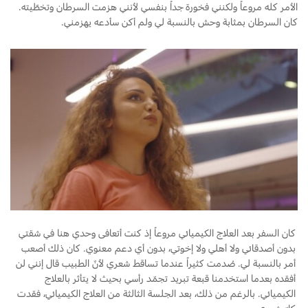
الأمر كله مروعاً ولكنني فخورة جداً بنفسي لأنني هزمت السرطان وتخطّيته.
كان السرطان بمثابة وحش بالنسبة لي ولم أكن سأدعه يهزمني.
اتصل بنا
البحث عن الوكيل
الأسئلة الشائعة
كان السفر بعد العلاج الكيميائي مروعاً إذ كنت أتعافى وحدي هنا في شقتي
بدون أصدقائي ولا أهلي ولا إخوتي، بدون أي دعم معنوي. كان ذلك أصعب
أمر بالنسبة لي. صُدمت كثيراً عندما تساقط شعري لأنّ الطبيب قال إنني لن
أفقده بعدما استخدمنا قبعة تبريد تجمّد رأسي بحيث لا يتأثر بالعلاج
الكيميائي. بالرغم من ذلك، بعد الجلسة الثالثة من العلاج الكيميائي، فقدت