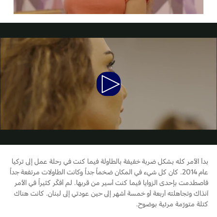
المساعدة على الطريق
البحرين
خطة الخدمات الممتدة
طلب سعر
إصلاح أضرار الحوادث
العراق
البحث عن الوكيل
القسائم والخصومات الخاصة بالصيانة
أسطول فورد
الأردن
الإطارات
الكويت
Play
إضافات
خدمات فورد
لبنان
Video
فورد بروتكت
خدمة المحرك
خطة الخدمات الممتدة
سلطنة
خدمة الفرامل
خدمة البطارية
عمان
تغيير زيت
بدأ الأمر كله بشكل ضربة خفيفة بالطاولة فيما كنت في رحلة عمل إلى تركيا
تغيير الفلاتر
قطر
عام 2014. كان كل شيء في المكان ضخماً جداً وكانت الطاولات مرتفعة جداً
فاصطدمت بإحدى الزوايا فيما كنت أسير من قربها. لم أفكّر كثيراً في الأمر
‫المملكة
آنذاك وتجاهلته أربعة أو خمسة أشهر إلى حين عودتي إلى لبنان. كانت هناك
الضمان والتأمين
كتلة متورّمة مرئية بوضوح.
العربية