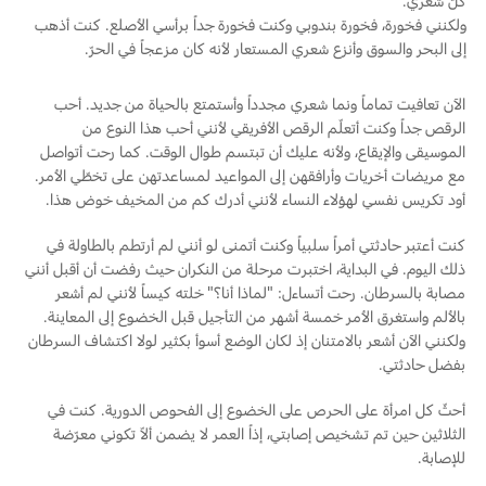
كلّ شعري.
ولكنني فخورة، فخورة بندوبي وكنت فخورة جداً برأسي الأصلع. كنت أذهب
إلى البحر والسوق وأنزع شعري المستعار لأنه كان مزعجاً في الحرّ.
الآن تعافيت تماماً ونما شعري مجدداً وأستمتع بالحياة من جديد. أحب
الرقص جداً وكنت أتعلّم الرقص الأفريقي لأنني أحب هذا النوع من
الموسيقى والإيقاع، ولأنه عليك أن تبتسم طوال الوقت. كما رحت أتواصل
مع مريضات أخريات وأرافقهن إلى المواعيد لمساعدتهن على تخطّي الأمر.
أود تكريس نفسي لهؤلاء النساء لأنني أدرك كم من المخيف خوض هذا.
كنت أعتبر حادثتي أمراً سلبياً وكنت أتمنى لو أنني لم أرتطم بالطاولة في
ذلك اليوم. في البداية، اختبرت مرحلة من النكران حيث رفضت أن أقبل أنني
مصابة بالسرطان. رحت أتساءل: "لماذا أنا؟" خلته كيساً لأنني لم أشعر
بالألم واستغرق الأمر خمسة أشهر من التأجيل قبل الخضوع إلى المعاينة.
ولكنني الآن أشعر بالامتنان إذ لكان الوضع أسوأ بكثير لولا اكتشاف السرطان
بفضل حادثتي.
أحثّ كل امرأة على الحرص على الخضوع إلى الفحوص الدورية. كنت في
الثلاثين حين تم تشخيص إصابتي، إذاً العمر لا يضمن ألاّ تكوني معرّضة
للإصابة.