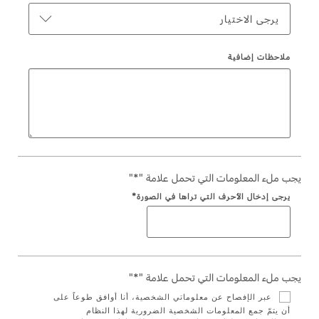
يرجى الاختيار
Ford Protect لمحة عامة عن
السعودية‬
باقة الصيانة الفائقة
ملاحظات إضافية
باقة الخدمة
الامارات
باقة العناية الفائقة
العربية
دعم المزامنة
المتحدة
تقنية 4 SYNC
اليمن
يجب ملء المعلومات التي تحمل علامة "*"
يرجى إدخال الأحرف التي تراها في الصورة*
أجزاء
قطع غيار فورد الأصلية
موتوركرافت
يجب ملء المعلومات التي تحمل علامة "*"
قطع مقلدة
عبر الإفصاح عن معلوماتي الشخصية، أنا أوافق طوعاً على
أن يتمّ جمع المعلومات الشخصية الضرورية لهذا النظام