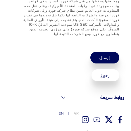
ومعالجتها وحفظها من قِبل شركة فورد للسيارات في قواعد
بيانات موجودة في الولايات المتحدة الأميركية، وعلى نقل هذه
اتصل بنا
المعلومات حول العالم ضمن نطاق شركة فورد وإلى شركات
فورد الفرعية والشركات التابعة لها (كما يتمّ تحديدها في تقرير
فورد السنويّ الأحدث الذي يتمّ تقديمه إلى هيئة الأوراق المالية
اتصل بنا
والتداولات الأميركية US SEC بموجب التقرير الماليّ ‎10-K
المتوفّر على موقع شركة فورد) وإلى مزوّدي الخدمة الذين
البحث عن الوكيل
يتعاملون مع فورد ومع الشركات التابعة لها.
الأسئلة الشائعة
إرسال
رجوع
روابط سريعة
AR
EN