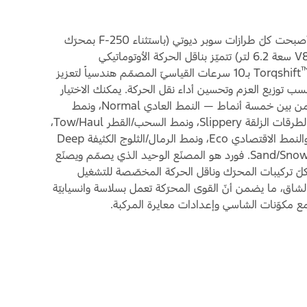
أصبحت كلّ طرازات سوبر ديوتي (باستثناء F-250 بمحرّك
6.2 لتر) تتميّز بناقل الحركة الأوتوماتيكي
Torqshift بـ10 سرعات القياسيّ المصمّم هندسياً لتعزيز
سب توزيع العزم وتحسين أداء نقل الحركة. يمكنك الاختيار
من بين خمسة أنماط — النمط العادي Normal، ونمط
الطرقات الزلقة Slippery، ونمط السحب/القطر Tow/Haul،
والنمط الاقتصادي Eco، ونمط الرمال/الثلوج الكثيفة Deep
Sand/Snow. فورد هو المصنّع الوحيد الذي يصمّم ويصنّع
لّ تركيبات المحرّك وناقل الحركة المخصّصة للتشغيل
لشاق، ما يضمن أنّ القوى المحرّكة تعمل بسلاسة وانسيابيّة
ع مكوّنات الشاسي وإعدادات معايرة المركبة.