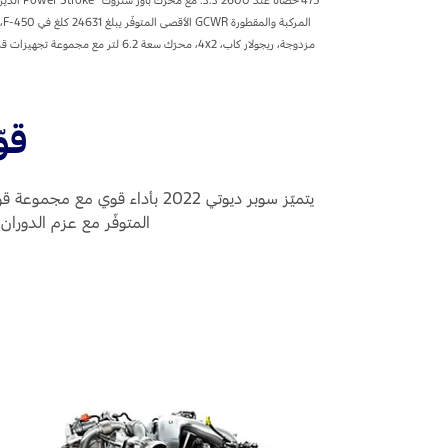
قو
المتوفّر مع عزم الدوران المتوفّر الذي يبلغ 1424 نيوتن متر، بالإضاف