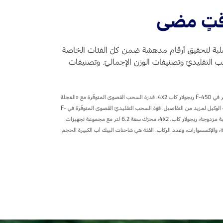
وقتٍ مضى
الصلبة لتحقيق أرقام مدهشة ضمن كلّ الفئات الخاصة
ضمن تصنيف وزن المركبة الإجمالي GVWR، وقدرة الحمولة، والسحب التقليديّ وتصنيفات الوزن الإجماليّ. وتصنيفات
*تصنيف قدرة السحب القصوى لمقطورة «عنق الإوزة» الذي يبلغ 16783 كلغ متوفّر في F-450 ريجولار كاب ‎4x2 ديزل. تصنيف قدرة السحب القصوى لمقطورة «عنق الإوزة» المتوفّر في F-450 ريجولار كاب ‎4x2. قدرة السحب القصوى المتوفّرة مع «العجلة
الخامسة» تستند إلى محرّك سعة 6.7 لتر في F-350 بعجلات خلفية مزدوجة وفي F-450 وإلى تهيئات نظام نقل الحركة والتجهيزات التي يتمّ تثبيتها بعد شراء المركبة. يرجى مراجعة الوكيل لمزيد من التفاصيل. قوّة السحب التقليديّ القصوى المتوفّرة في F-
450، كرو كاب. *تصنيف مجموع وزن المركبة والمقطورة GCWR الأقصى المتوفّر الذي يبلغ 20548 كلغ في F-450 ريجولار كاب. قدرة الحمولة القصوى في F-350 بعجلات خلفية مزدوجة، ريجولار كاب، ‎4x2، محرّك سعة 6.2 لتر مع مجموعة تجهيزات
عدادات المركبة، والإكسسوارات، وعدد الركاب. الفئة هي شاحنات البيك أب الكبيرة الحجم