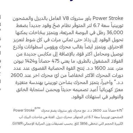
Power Stroke باور ستروك V8 العامل بالديزل والمشحون
V8 سعة 
توربينياً سعة 6.7 لتر المتوفّر نظام ضخّ وقود جديداً بضغط
™
36,000 رطل في البوصة المربّعة، ويتميّز ببخّاخات يمكنها
ن
تحويل الوقود إلى رذاذ حتى ثماني مرات في كلّ شوط لتعزيز
الاحتراق. ويتميّز أيضاً بقالب محرّك ورؤوس أسطوانات وأذرع
توصيل ومحامل أكثر قوّة، بالإضافة إلى مكابس جديدة من
الفولاذ المشغول بالطرق، ما يعني 475 حصاناً و1424 نيوتن
متر، عند 1600 د.د. يُنتج القوة الحصانية القصوى عند عدد
ك
دورات المحرّك الأكثر انخفاضاً من أيّ محرّك آخر عند 2600
ا
*
د.د.
وأخيراً، يتميّز المحرّك بشاحن توربينيّ بهندسة متغيّرة
م
معزّز كهربائياً أُعيد تصميمه حديثاً ويحسّن استجابة الخانق
والتوفير في استهلاك الوقود.
™®
*
المشحون توربينياً سعة 6.7 لتر المتوفّر. محرك ديزل. الفئة هي شاحنات البيك أب
الكبيرة الحجم التي تتخطّى 3856 كلغ. بحسب تصنيفات وزن المركبة الإجماليّ GVWR.