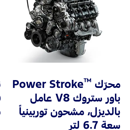
™
محرّك
Power Stroke
ن
باور ستروك V8 عامل
ف
بالديزل، مشحون توربينياً
س
سعة 6.7 لتر