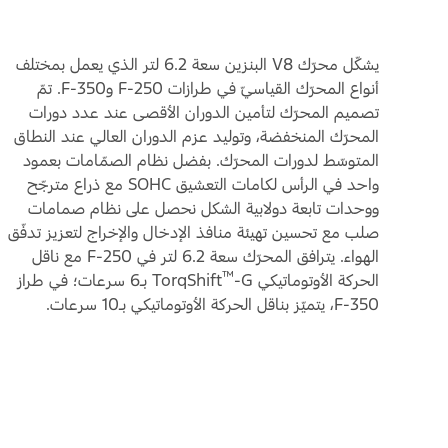
يشكّل محرّك V8 البنزين سعة 6.2 لتر الذي يعمل بمختلف
أنواع المحرّك القياسيّ في طرازات F-250 وF-350. تمّ
تصميم المحرّك لتأمين الدوران الأقصى عند عدد دورات
المحرّك المنخفضة، وتوليد عزم الدوران العالي عند النطاق
المتوسّط لدورات المحرّك. بفضل نظام الصمّامات بعمود
واحد في الرأس لكامات التعشيق SOHC مع ذراع مترجّح
ووحدات تابعة دولابية الشكل نحصل على نظام صمامات
صلب مع تحسين تهيئة منافذ الإدخال والإخراج لتعزيز تدفّق
الهواء. يترافق المحرّك سعة 6.2 لتر في F-250 مع ناقل
™
الحركة الأوتوماتيكي TorqShift
-G بـ6 سرعات؛ في طراز
F-350، يتميّز بناقل الحركة الأوتوماتيكي بـ10 سرعات.