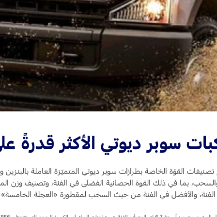
Jordan
الأردن
Kuwait
الكويت
Lebanon
لبنان
Oman
سلطنة عمان
Qatar
قطر
Saudi Arabia
‫المملكة العربية السعودية‬
United Arab Emirates
الامارات العربية المتحدة
Yemen
اليمن
ات سوبر ديوتي الأكثر قدرةً على
ع تصنيفات القوّة الخاصة بطرازات سوبر ديوتي المتميّزة العاملة بالبنزي
الفئة، والأفضل في الفئة من حيث السحب لمقطورة «العجلة الخامسة» 