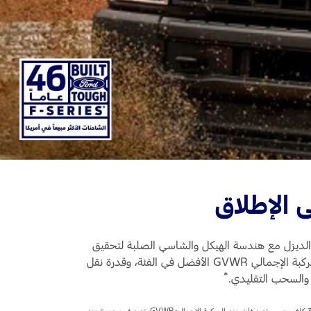
 الإطلاق
ن والديزل مع هندسة الهيكل والشاسي الصلبة لتحقيق
أرقام قويّة ضمن كلّ الفئات الخاصة بقدرات القطر والسحب، بما في ذلك القوة الحصانية الفضلى في الفئة، وتصنيف وزن المركبة الإجمالي GVWR الأفضل في الفئة، وقدرة نقل
*
والسحب التقليدي.
Power Stroke‏ الديزل المشحون توربينياً سعة 6.7 لتر المتوفّر. الفئة هي شاحنات البيك أب الكبيرة الحجم التي تتخطّى 3856 كلغ. بحسب تصنيفات وزن المركبة الإجماليّ GVWR. تصنيف مجموع وزن