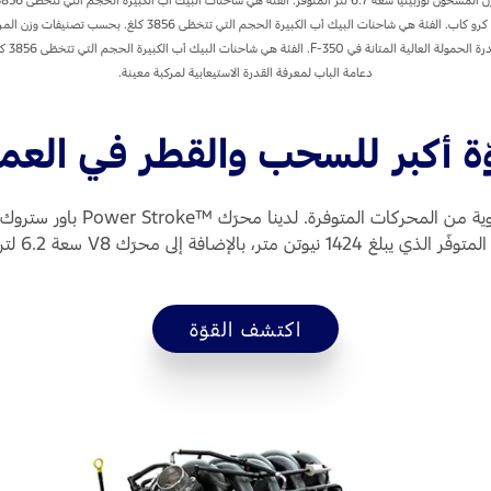
دعامة الباب لمعرفة القدرة الاستيعابية لمركبة معينة.
ّة أكبر للسحب والقطر في العم
ة إلى محرّك V8 سعة 6.2 لتر العامل بالبنزين المتوفّر
اكتشف القوّة