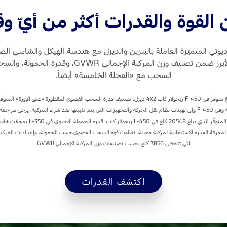
 القوة والقدرات أكثر من أيّ 
 ديوتي المتميّزة العاملة بالبنزين والديزل مع هندسة الهيكل والشاسي 
بقدرات القطر والسحب، بما في ذلك التصنيفات الأبرز 
السحب مع «العجلة الخامسة» أيضاً.
انظر إلى الملصق على دعامة الباب لمعرفة القدرة الاستيعابية لمركبة معينة. تتفاوت قوة السحب القصوى حسب الحمولة، وإ
التي تتخطّى 3856 كلغ بحسب تصنيفات وزن المركبة الإجماليّ GVWR.
اكتشف القدرات