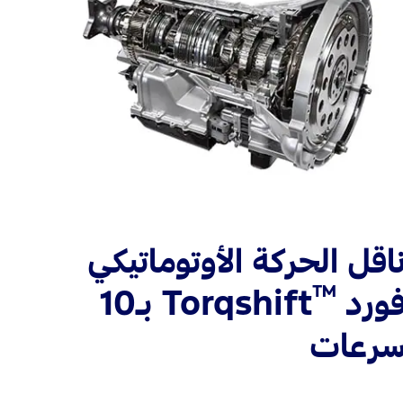
اقل الحركة الأوتوماتيكي
™
ورد
Torqshift بـ10
رعات