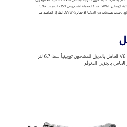
المركبة والمقطورة GCWR الأقصى المتوفّر يبلغ 24631 كلغ في F-450، كرو كاب. الفئة هي شاحنات البيك أب الكبيرة الحجم التي تتخطّى 3856 كلغ. بحسب تصنيفات وزن المركبة الإجماليّ GVWR. قدرة الحمولة القصوى في F-350 بعجلات خلفية
مزدوجة، ريجولار كاب، ‎4x2، محرّك سعة 6.2 لتر مع مجموعة تجهيزات قدرة الحمولة العالية المتانة في F-350. الفئة هي شاحنات البيك أب الكبيرة الحجم التي تتخطّى 3856 كلغ. بحسب تصنيفات وزن المركبة الإجماليّ GVWR. انظر إلى الملصق على
ل
يتميّز سوبر ديوتي 2022 بأداء قوي مع مجموعة قوية من المحركات المتوفرة. لدينا محرّك ™Power Stroke باور ستروك V8 العامل بالديزل المشحون توربينياً سعة 6.7 لتر