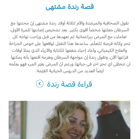
قصة رندة مشتهى
تقول الصحافية والمرشدة والأم لثلاثة أولاد رندة مشتهى إنّ محنتها مع
السرطان جعلتها شخصاً أقوى بكثير. بعد تشخيص إصابتها للمرة الأولى،
تعاملت مع المرض ببراغماتية لم تعهدها من قبل وراحت تواجه كل
تحدٍ وكأنه فرصة للتعلّم. ساعدها هذا التقبّل لواقعها على خوض الجراحة
والعلاج الكيميائي، وأعاد إحياء شغفها للكتابة والأزياء الذي يملأ أوقات
فراغها الآن. وتقول رندة إنّ مواجهة السرطان وهزمه أقنعها بأنه يمكنها
أن تتخطّى أي تحدٍ آخر في حياتها، ورغم أنّ المرض يغيّر المرء فهو يعلّمه
أيضاً العديد من الدروس الحياتية القيّمة.
قراءة قصة رندة