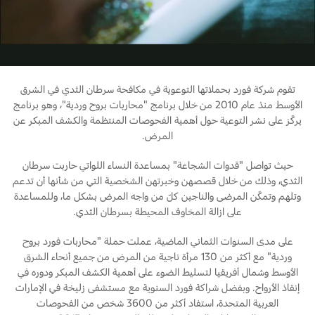
المساعدة على الطريق
Video
البحرين
خطة الخدمات الممتدة
طلب سعر
إصلاح أضرار الحوادث
العراق
البحث عن الوكيل
القسائم والخصومات الخاصة بالصيانة
أسطول فورد
الأردن
كويك لاين
تقوم شركة فورد بحملاتها التوعوية في مكافحة سرطان الثدي في الشرق
الإطارات
الأوسط منذ عام 2010 من خلال برنامج "محاربات بروح وردية"، وهو برنامج
الكويت
إضافات
يركّز على نشر التوعية حول أهمية الفحوصات المنتظمة والكشف المبكر عن
المرض.
خدمات فورد
لبنان
فورد بروتكت
حيث تواصل "قدوات الشجاعة" بمساعدة النساء اللواتي حاربت سرطان
خطة الخدمات الممتدة
سلطنة
خدمة المحرك
الثدي، وذلك من خلال قصصهن وخبرتهن الشخصية التي من شأنها أن تدعم
وتلهم وتمكّن المرضى والناجين كلّ من واجه المرض بشكل ما، وللمساعدة
خدمة الفرامل
على ازالة المخاوف المحيطة بسرطان الثدي.
عمان
خدمة البطارية
تغيير زيت
على مدى السنوات الثماني الماضية، عملت حملة "محاربات فورد بروح
قطر
وردية" مع أكثر من 130 مرأة ناجية من المرض من جميع أنحاء الشرق
تغيير الفلاتر
الأوسط وشمال أفريقيا لتسليط الضوء على أهمية الكشف المبكر ودوره في
‫المملكة
إنقاذ الأرواح. وبفضل شراكة فورد السنوية مع مستشفى زليخة في الإمارات
الضمان والتأمين
العربية المتحدة، استفاد أكثر من 3600 شخص من الفحوصات
العربية