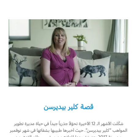
قصة كلير بيديرسن
شكّلت الأشهر الـ 12 الأخيرة تحوّلاً جذرياً جيداً في حياة مديرة تطوير
المواهب "كلير بيديرسن". حيث أخبرها طبيبها بشفائها في شهر نوفمبر
من سنة 2017 بعد خضوعها للعلاج من مرض سرطان الثدي من