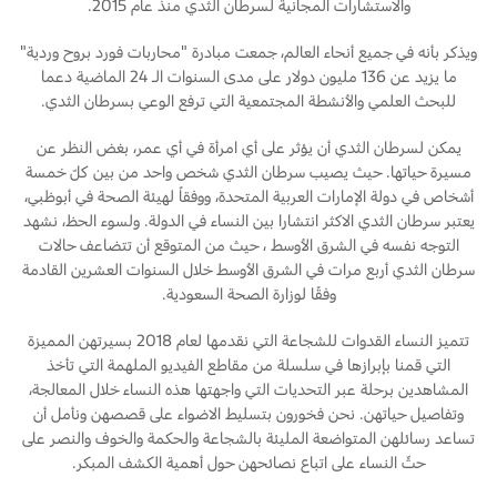
والاستشارات المجانية لسرطان الثدي منذ عام 2015.
Ford Protect لمحة عامة عن
السعودية‬
ويذكر بأنه في جميع أنحاء العالم، جمعت مبادرة "محاربات فورد بروح وردية"
باقة الصيانة الفائقة
ما يزيد عن 136 مليون دولار على مدى السنوات الـ 24 الماضية دعما
للبحث العلمي والأنشطة المجتمعية التي ترفع الوعي بسرطان الثدي.
باقة الخدمة
الامارات
باقة العناية الفائقة
يمكن لسرطان الثدي أن يؤثر على أي امرأة في أي عمر، بغض النظر عن
العربية
مسيرة حياتها. حيث يصيب سرطان الثدي شخص واحد من بين كلّ خمسة
أشخاص في دولة الإمارات العربية المتحدة، ووفقاً لهيئة الصحة في أبوظبي،
دعم المزامنة
المتحدة
يعتبر سرطان الثدي الاكثر انتشارا بين النساء في الدولة. ولسوء الحظ، نشهد
التوجه نفسه في الشرق الأوسط ، حيث من المتوقع أن تتضاعف حالات
تقنية 4 SYNC
اليمن
سرطان الثدي أربع مرات في الشرق الأوسط خلال السنوات العشرين القادمة
وفقًا لوزارة الصحة السعودية.
أجزاء
تتميز النساء القدوات للشجاعة التي نقدمها لعام 2018 بسيرتهن المميزة
التي قمنا بإبرازها في سلسلة من مقاطع الفيديو الملهمة التي تأخذ
المشاهدين برحلة عبر التحديات التي واجهتها هذه النساء خلال المعالجة،
قطع غيار فورد الأصلية
وتفاصيل حياتهن. نحن فخورون بتسليط الاضواء على قصصهن ونأمل أن
موتوركرافت
تساعد رسائلهن المتواضعة المليئة بالشجاعة والحكمة والخوف والنصر على
قطع مقلدة
حثّ النساء على اتباع نصائحهن حول أهمية الكشف المبكر.