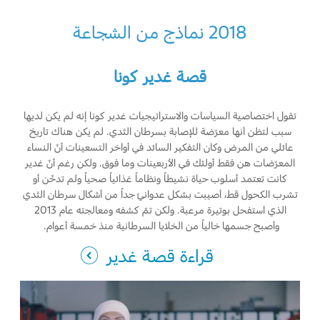
اتصل بنا
2018 نماذج من الشجاعة
اتصل بنا
قصة غدير كونا
البحث عن الوكيل
الأسئلة الشائعة
تقول اختصاصية السياسات والاستراتيجيات غدير كونا إنه لم يكن لديها
سبب لتظن أنها معرّضة للإصابة بسرطان الثدي. لم يكن هناك تاريخ
عائلي من المرض وكان التفكير السائد في أواخر التسعينات أنّ النساء
المعرّضات هن فقط أولئك في الأربعينات وما فوق. ولكن رغم أنّ غدير
كانت تعتمد أسلوب حياة نشيطاً ونظاماً غذائياً صحياً ولم تدخّن أو
تشرب الكحول قط، أصيبت بشكل عدوانيّ جداً من أشكال سرطان الثدي
الذي استفحل بوتيرة مرعبة. ولكن تمّ كشفه ومعالجته عام 2013
وأصبح جسمها خالياً من الخلايا السرطانية منذ خمسة أعوام.
قراءة قصة غدير