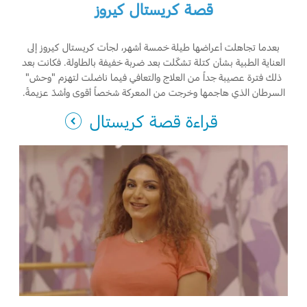
قصة كريستال كيروز
بعدما تجاهلت أعراضها طيلة خمسة أشهر، لجأت كريستال كيروز إلى
العناية الطبية بشأن كتلة تشكّلت بعد ضربة خفيفة بالطاولة. فكانت بعد
ذلك فترة عصيبة جداً من العلاج والتعافي فيما ناضلت لتهزم "وحش"
السرطان الذي هاجمها وخرجت من المعركة شخصاً أقوى وأشدّ عزيمةً.
قراءة قصة كريستال