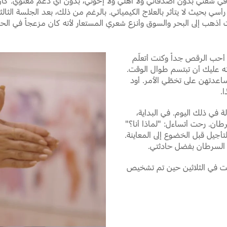
نا في شقتي بدون أصدقائي ولا أهلي ولا إخوتي، بدون أي دعم معنوي. ك
رأسي بحيث لا يتأثر بالعلاج الكيميائي. بالرغم من ذلك، بعد الجلسة الثا
أذهب إلى البحر والسوق وأنزع شعري المستعار لأنه كان مزعجاً في الحرّ
 أحب الرقص جداً وكنت أتعلّم
نه عليك أن تبتسم طوال الوقت.
عدتهن على تخطّي الأمر. أود
.
لة في ذلك اليوم. في البداية،
ان. رحت أتساءل: "لماذا أنا؟"
تأجيل قبل الخضوع إلى المعاينة.
اف السرطان بفضل حادثتي.
نت في الثلاثين حين تم تشخيص