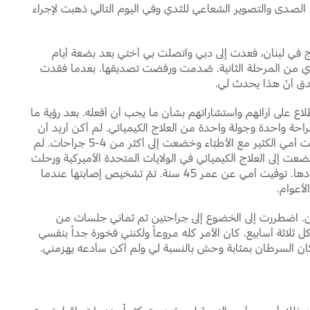
لصدى والتصوير الشعاعي للثدي وفي اليوم التالي ذهبت لإجراء
ج في لبنان، فعدت إلى دبي واتصلت بي أختي بعد بضعة أيام
دي من المرحلة الثانية. صُدمت ورفضت تصديقها. بعدما فقدت
ق أنّ هذا يحدث لي.
اع على آرائهم واستشاراتهم بشأن ما يجب أن أفعله. بعد رؤية ما
حة واحدة وجولة واحدة من العلاج الكيميائي. لم أكن أريد أن
أتعذّب إذ في الأعوام السابقة، عانت أمي الكثير مع الأطبّاء وخضعت إلى أكثر من 4-5 جراحات. لم
ضعت إلى العلاج الكيميائي في الولايات المتحدة الأميركية ورحلت
بعد أربع جلسات لأنها افتقدت أولادها. توفيت أمي عن عمر 45 سنة. تمّ تشخيص إصابتها عندما
نان. اضطررت إلى الخضوع إلى جراحتين ثم ثماني جلسات من
 و18 حقنة أخرى كل ثلاثة أسابيع. كان الأمر كله مروعاً ولكنني فخورة جداً بنفسي
ان السرطان بمثابة وحش بالنسبة لي ولم أكن سأدعه يهزمني.