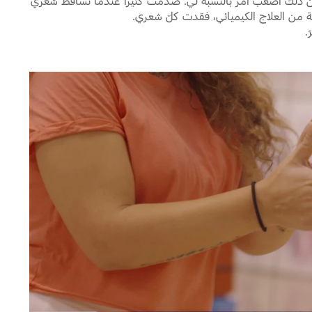
ان ذلك أصعب أمر بالنسبة لي. صُدمت كثيراً عندما تساقط شعري
لثة من العلاج الكيميائي، فقدت كلّ شعري.
.