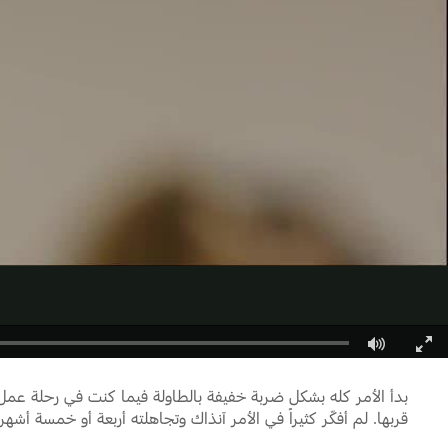
Fullscreen
قربها. لم أفكّر كثيراً في الأمر آنذاك وتجاهلته أربعة أو خمسة أشه