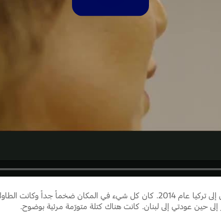
Video
بدأ الأمر كله بشكل ضربة خفيفة بالطاولة فيما كنت في رحلة عمل إلى تركيا عام 2014. ك
ر إلى حين عودتي إلى لبنان. كانت هناك كتلة متورّمة مرئية بوضوح.