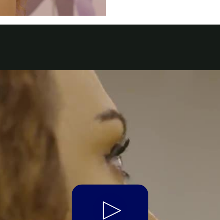
Jordan
الأردن
Kuwait
الكويت
Lebanon
لبنان
Oman
سلطنة عمان
Qatar
قطر
Saudi Arabia
‫المملكة العربية السعودية‬
United Arab Emirates
الامارات العربية المتحدة
Yemen
اليمن
Play