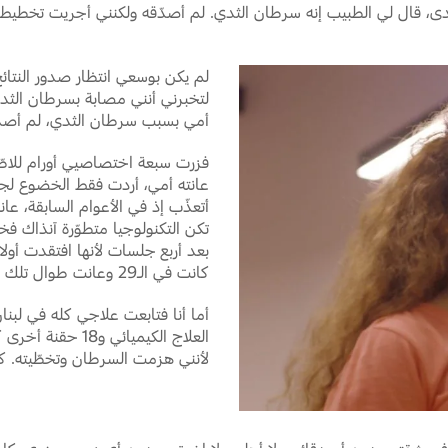
ى، قال لي الطبيب إنه سرطان الثدي. لم أصدّقه ولكنني أجريت تخطيط ا
لم يكن بوسعي انتظار صدور النتائ
لتخبرني أنني مصابة بسرطان الث
أمي بسبب سرطان الثدي، لم أصد
فزرت سبعة اختصاصيي أورام للاطّل
عانته أمي، أردت فقط الخضوع لجرا
تكن التكنولوجيا متطوّرة آنذاك فخ
كانت في الـ29 وعانت طوال تلك الأعوام.
أما أنا فتابعت علاجي كله في لب
العلاج الكيميائي
لأنني هزمت السرطان وتخطّيته. ك