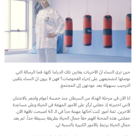
حين ترى النساء أنّ الأخريات يعانين تلك الدراما كلها، فما الرسالة التي
نوصلها لتشجيعهن على إجراء الفحوصات؟ فهن لا يرون أنّ النساء يلقين
الترحيب بسهولة بعد عودتهن إلى المجتمع.
أنا الآن في مرحلة الهَدأة من السرطان منذ خمسة أعوام وأشعر بالامتنان
لأنني اختبرته إذ جعلني أركّز على الأمور المهمّة في الحياة وعلى مساعدة
الآخرين. ثمة أمور كنت أخالها مهمة جداً في الـ 43 أصبحت تافهة الآن.
جعلتني هذه المحنة أفهم حقاً جمال الحياة بطريقة بسيطة جداً. لم يعد
جمال الحياة يرتبط بالأمور الكبيرة بالنسبة لي.