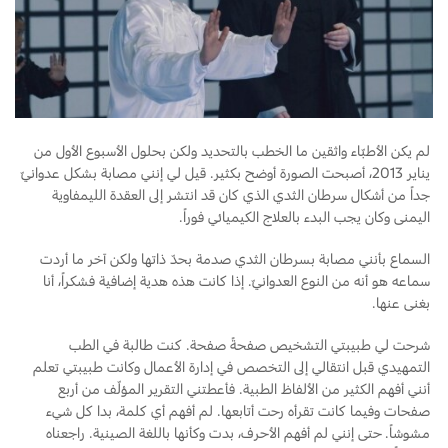
لم يكن الأطبّاء واثقين ما الخطب بالتحديد ولكن بحلول الأسبوع الأول من
يناير 2013، أصبحت الصورة أوضح بكثير. قيل لي إنني مصابة بشكل عدوانيّ
جداً من أشكال سرطان الثدي الذي كان قد انتشر إلى العقدة الليمفاوية
اليمنى وكان يجب البدء بالعلاج الكيميائي فوراً.
السماع بأنني مصابة بسرطان الثدي صدمة بحدّ ذاتها ولكن آخر ما أردت
سماعه هو أنه من النوع العدوانيّ. إذا كانت هذه هدية إضافية فشكراً، أنا
بغنى عنها.
شرحت لي طبيبتي التشخيص صفحةً صفحة. كنت طالبة في الطب
التمهيدي قبل انتقالي إلى التخصص في إدارة الأعمال وكانت طبيبتي تعلم
أنني أفهم الكثير من الألفاظ الطبية. فأعطتني التقرير المؤلّف من أربع
صفحات وفيما كانت تقرأه رحت أتابعها. لم أفهم أي كلمة، بدا كل شيء
مشوشاً. حتى إنني لم أفهم الأحرف، بدت وكأنها باللغة الصينية. راجعناه