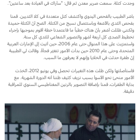
وجدت كتلة. سمعت صرير معدن ثم قال: "سأراك في العيادة بعد ساعتين".
اتصل بنا
باشر الطبيب بالفحص اليدوي واكتشف كتل متعددة في كلا الثديين. قمنا
بفحص الثدي بالأشعة وباستئصال نسيج من الكتلة. اتّضح أنّ الكتلة حميدة
اتصل بنا
ولكنني ظللت أشعر بأنّ هناك خطباً ما فاعتمدنا خطة أقوم بموجبها بإجراء
البحث عن الوكيل
تخطيط الصدى كل أربعة أشهر والتصوير الشعاعي للثدي كل سنة.
الأسئلة الشائعة
واستمرّيت على هذا المنوال حتى عام 2006، حين أتيت إلى الإمارات العربية
المتحدة، وحتى عام 2010 حين بدأت الأمور تتغيّر فجأةً. وقالت لي الطبيبة
إنّ طفرة حدثت في الخلايا وإنهم لا يعرفون ما السبب.
فاستأصلتها ولكن ظلت هذه التغيرات تحصل وفي يونيو 2012، اتّخذت
الأمور منحىً نحو الأسوأ بسبب نزيف كثيف ظننا أنه الدورة الشهرية. مع
بداية الطفرات، قمنا بإضافة التصوير بالرنين المغناطيسي السنوي للمراقبة
دقيقة.