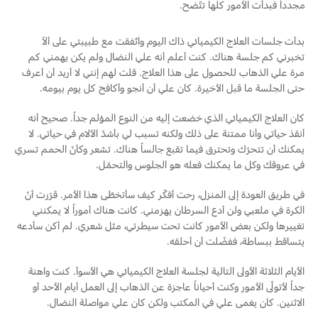
مجدداً فبدأت الأمور كلها تتّضح.
بدأت جلسات العلاج الكيميائي ذاك اليوم واتّفقت مع طبيبتي على ألاّ
تخبرني كم جلسة هناك. كنت أعلم أنه علي النضال ولم يكن يهمني كم
مرة علي الذهاب للحصول على هذا العلاج. قلت لهم إنني لا أريد أن أعرف
حتى الجلسة ما قبل الأخيرة. كان علي أن أنجو وأكافح كل يوم بيومه.
كان العلاج الكيميائي الذي خضعت إليه من النوع المؤلم جداً. صحيح أنه
أنقذ حياتي وأنا ممتنة على ذلك ولكنه تسبب لي بأشدّ الآلام في حياتي. لا
يمكنك أن تتحرّك وتحترق فيما تقبع جالساً هناك. تشعر وكأنّ الحمم تسري
في عروقك وكل ما يمكنك فعله هو الجلوس والتحمّل.
في طريق العودة إلى المنزل، رحت أفكّر كيف سأتخطّى هذا الأمر. قرّرت أنّ
الكرة في ملعبي ولن أدع السرطان يهزمني. كانت هناك أموراً لا يمكنني
تغييرها ولكن بعض الأمور كانت تحت سيطرتي، مثل شعري. لم أكن سأدعه
يتساقط ببساطة، ففضّلت أن أحلقه.
الأيام الثلاثة الأولى التالية لجلسة العلاج الكيميائي هي الأسوأ. كنت واهنة
جداً لأتولّى الأمور وكنت أحياناً عاجزة عن الذهاب إلى العمل أيام الأحد أو
الاثنين. كان يغمى علي في المكتب ولكن كان علي مواصلة النضال.