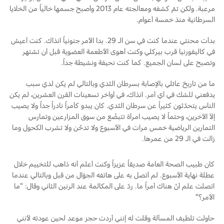
مرعبة. ولكن تمّ كشفه ومعالجته عام 2013 وأصبح جسمها خالياً من الخلايا
Ford Protect لمحة عامة عن
السرطانية منذ خمسة أعوام.
السعودية‬
باقة الصيانة الفائقة
بدأت محنتي عندما كنت في سن الـ 29. بدا الأمر جنونياً آنذاك. كنت أعيش
باقة الخدمة
الامارات
في كاليفورنيا قرب بيركلي وكنت أهوى الأطعمة العضوية قبل أن تشتهر
باقة العناية الفائقة
وتصبح على لسان الجميع. كما كنت نحيفة ونشيطة جداً.
العربية
ما من تاريخ عائلي بالإصابة بسرطان الثدي وبالتالي لم يكن لدي سبب
دعم المزامنة
يدفعني للشك في أي أمر. آنذاك، في أواخر تسعينات القرن العشرين، لم يكن
المتحدة
الناس يتحدّثون كثيراً عن سرطان الثدي. كان يبدو كأمراً نادراً جداً ولا يصيب
إلاّ الآخرين، وحتماً لا يصيب امرأة تتبضّع من سوق المزارعين وتمارس
تقنية 4 SYNC
اليمن
التمارين الرياضية خمس مرات في الأسبوع ولا تدخّن ولا تشرب الكحول وما
زالت في الـ 29 من عمرها.
أجزاء
كان طبيب الصحة العامة صديقاً عزيزاً وكنت أعلم أنه ذاهب للتخييم خلال
عطلة نهاية الأسبوع. لم أتصل به على هاتفه الجوّال من قبل وبالتالي عندما
قطع غيار فورد الأصلية
اتصلت علم أنّ هناك أمراً ما. ردّ على المكالمة عند الرنين الثاني وقال: "ما
موتوركرافت
الأمر؟"
قطع مقلدة
حاولت تلطيف المسألة وقلت له إنني أردت حجز موعد لحين عودته لأنني