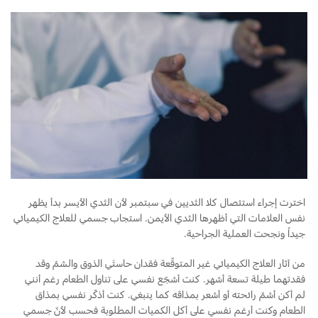
اخترت إجراء استئصال كلا الثديين في سبتمبر لأن الثدي الأيسر بدأ يظهر
نفس العلامات التي أظهرها الثدي الأيمن. استجاب جسمي للعلاج الكيميائي
جيداً ونجحت العملية الجراحية.
من آثار العلاج الكيميائي غير المتوقّعة فقدان حاستَي الذوق والشمّ وقد
فقدتهما طيلة تسعة أشهر. كنت أشجّع نفسي على تناول الطعام رغم أنني
لم أكن أشمّ رائحته أو أشعر بمذاقه كما ينبغي. كنت أذكّر نفسي بمذاق
الطعام وكنت أرغم نفسي على أكل الكميات المطلوبة فحسب لأنّ جسمي