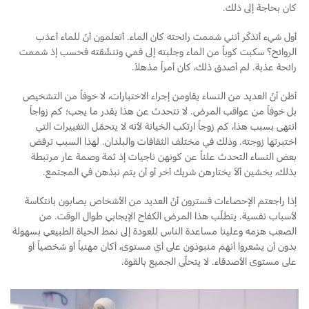
كان بحاجة إلى ذلك.
أول شيء أتذكّر أنني شممت رائحته كان الماء. أتعلمون أنّ للماء أعذب
الروائح؟ سكبت كوباً من الماء وجلبته إلى فمي وتنشّقته فحسب إذ شممت
رائحة عذبة. لم أصدق ذلك، كان أمراً مذهلاً.
أظن أنّ العديد من النساء يقاومن إجراء الاختبارات، لا خوفاً من التشخيص
بل خوفاً من عواقب المرض. لا نتحدث عن هذا بقدر ما يجب؛ كم زواجاً
انتهى بسبب هذا، كم زوجاً ارتكب الخيانة لأنه لا يتحمّل التغييرات التي
اختبرتها زوجته. وذلك في مختلف الثقافات والبلدان. لهذا السبب ترفض
بعض النساء التحدث علناً عن كونهن ناجيات إذ ثمة وصمة عار مرتبطة
بذلك، يخشين ألاّ يختارهن شريك آخر أو أن يتم نبذهن في المجتمع.
إذا راجعتم الإحصاءات فسترون أنّ العديد من الأشخاص يصابون بانتكاسة
لأسباب نفسية. يتطلّب هذا المرض الكفاح الإيجابي طوال الوقت. من
الصعب هزمه وعلينا مساعدة الناس للعودة إلى نمط الحياة الطبيعي بسهولة
بدون أن يشعروا أنهم منبوذون على أي مستوى، أكان مهنياً أو شخصياً أو
على مستوى الأصدقاء. لا يتحلّى الجميع بالقوة.