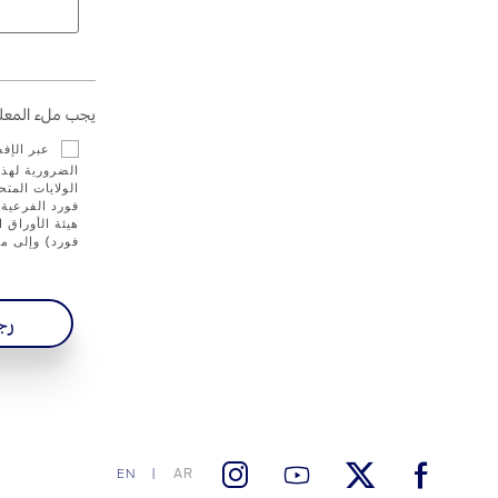
يجب ملء المعلو
عبر الإف
الضرورية لهذا
الولايات الم
فورد الفرعية 
فورد) وإلى مز
رج
AR
EN