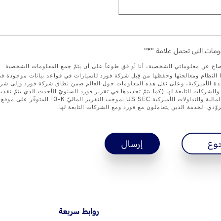
مات التي تحمل علامة "*"
صاح عن معلوماتي الشخصية، أنا أوافق طوعاً على أن يتمّ جمع المعلومات الشخصية
 النظام ومعالجتها وحفظها من قِبل شركة فورد للسيارات في قواعد بيانات موجودة ف
تحدة الأميركية، وعلى نقل هذه المعلومات حول العالم ضمن نطاق شركة فورد وإلى شر
والشركات التابعة لها (كما يتمّ تحديدها في تقرير فورد السنويّ الأحدث الذي يتمّ تقدي
هيئة الأوراق المالية والتداولات الأميركية US SEC بموجب التقرير الماليّ ‎10-K
وّدي الخدمة الذين يتعاملون مع فورد ومع الشركات التابعة لها.
وع
إرسال
روابط سريعة