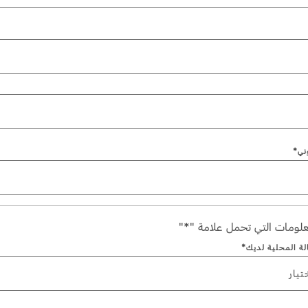
Jordan
الأردن
Kuwait
الكويت
Lebanon
لبنان
Oman
سلطنة عمان
Qatar
قطر
Saudi Arabia
‫المملكة العربية السعودية‬
United Arab Emirates
الامارات العربية المتحدة
وني*
Yemen
اليمن
لومات التي تحمل علامة "*"
الة المحلية لديك*
تيار