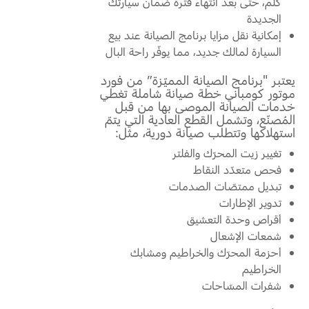
كلم، حتى بعد انتهاء فترة ضمان سيارتك
Ford Protect لمحة عامة عن
الجديدة
باقة الصيانة الفائقة
السعودية‬
إمكانية نقل مزايا برنامج الصيانة عند بيع
باقة الخدمة
السيارة لمالك جديد، مما يوفّر راحة البال
باقة العناية الفائقة
الامارات
يعتبر "برنامج الصيانة المميّزة” من فورد
موتور كومباني خطة صيانة شاملة تغطي
العربية
خدمات الصيانة الموصى بها من قبل
دعم المزامنة
المُصنّع، وتشمل القطع العادية التي يتمّ
المتحدة
استهلاكها وتتطلب صيانة دورية، مثل:
تقنية 4 SYNC
تغيير زيت المحرّك والفلتر
اليمن
فحص متعدّد النقاط
تبديل ممتصّات الصدمات
أجزاء
تدوير الإطارات
أقراص وحدة التعشيق
قطع غيار فورد الأصلية
شمعات الإشعال
موتوركرافت
أحزمة المحرّك والخراطيم ومشابك
قطع مقلدة
الخراطيم
شفرات المسّاحات
اتصل بنا