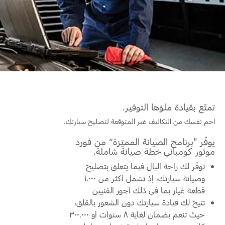
المساعدة على الطريق
البحرين
خطة الخدمات الممتدة
طلب سعر
إصلاح أضرار الحوادث
العراق
البحث عن الوكيل
القسائم والخصومات الخاصة بالصيانة
أسطول فورد
الأردن
الإطارات
إضافات
الكويت
خدمات فورد
لبنان
فورد بروتكت
تمتّع بقيادة ملؤها التوفير.
خدمة المحرك
خطة الخدمات الممتدة
احمِ نفسك من التكاليف غير المتوقعة لتصليح سيارتك.
سلطنة
خدمة الفرامل
يوفّر "برنامج الصيانة المميّزة” من فورد
خدمة البطارية
موتور كومباني خطة صيانة شاملة.
عمان
تغيير زيت
توفّر لك راحة البال فيما يتعلق بتصليح
تغيير الفلاتر
قطر
وصيانة سيارتك، إذ تشمل أكثر من ١.٠٠٠
قطعة غيار بما في ذلك أجور الفنيين
‫المملكة
تتيح لك قيادة سيارتك دون الشعور بالقلق،
الضمان والتأمين
حيث تنعم بضمان لغاية ٨ سنوات أو ٣٠٠.٠٠٠
العربية