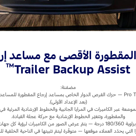
™
Trailer Backup Assist
مضمّنة:
Pro Trailer Backup Assist — حرّك القرص الدوار الخاص بمساعد إرجاع المقطو
(بعد الإعداد الأولي).
موسّعة عبر الكاميرات في المرايا الجانبية والخطوط الإرشادية المرئية ف
والمقطورة، وتتغيّر الخطوط الإرشادية مع حركة عجلة القيادة.
اميرات لرؤية كلّ جهات الشاحنة.
ا التي يحدّد العملاء موقعها — متوفّرة ليتمّ تثبيتها في الناحية الخلفية ل