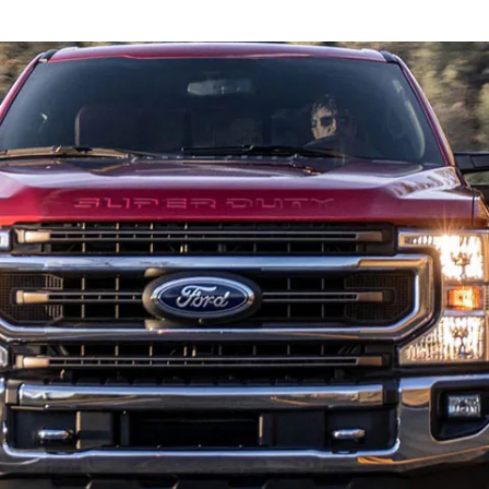
Jordan
الأردن
Kuwait
الكويت
Lebanon
لبنان
Oman
سلطنة عمان
Qatar
قطر
Saudi Arabia
‫المملكة العربية السعودية‬
United Arab Emirates
الامارات العربية المتحدة
Yemen
اليمن