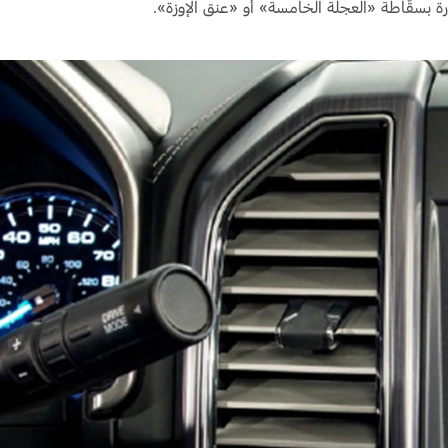
بسقّاطة «العجلة الخامسة» أو «عنق الإوزة».