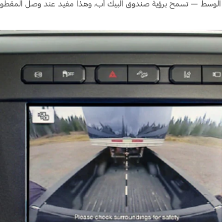
ي الوسط — تسمح برؤية صندوق البيك أب، وهذا مفيد عند وصل المقطورة 