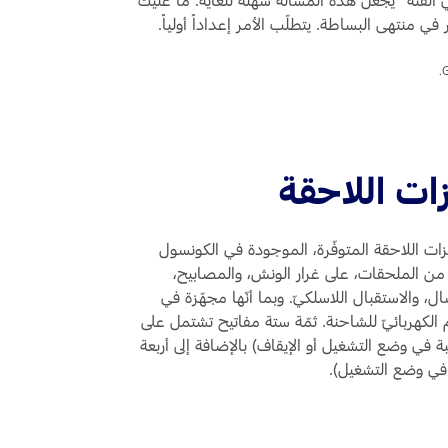
ي منتهى البساطة. يتطلّب الأمر إعداداً أولياً.
زات اللاحقة
زات اللاحقة المتوفّرة، الموجودة في الكونسول
من الملحقات، على غرار الونش، والمصابيح،
ل، والاستقبال اللاسلكيّ. وبما أنّها مجهّزة في
 الكهربائيّ للشاحنة. ثمّة ستة مفاتيح تشتمل على
 أمبير (المركبة في وضع التشغيل أو الإيقاف) بالإضافة إلى أربعة