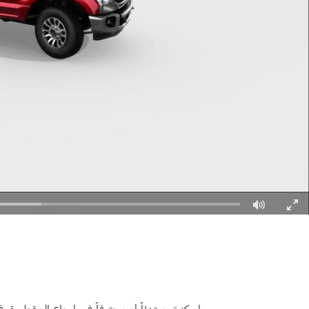
Fullscree
سواء كنت مبتدئاً أو محترفاً في إرجاع المقطورة، فإنّ مساعد إرجاع المقطورة kup