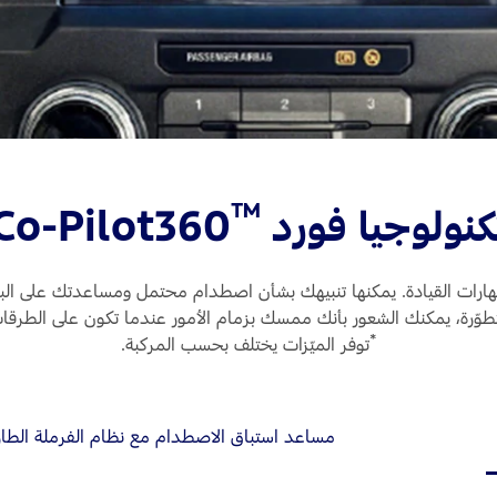
™
كنولوجيا فورد
Co-Pilot360
مهارات القيادة. يمكنها تنبيهك بشأن اصطدام محتمل ومساعدتك على البقاء 
طوّرة، يمكنك الشعور بأنك ممسك بزمام الأمور عندما تكون على الطرقا
*
توفر الميّزات يختلف بحسب المركبة.
مساعد استباق الاصطدام مع نظام الفرملة الطارئة ا