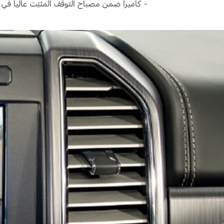
- كاميرا ضمن مصباح التوقف المثبّت عالياً ف