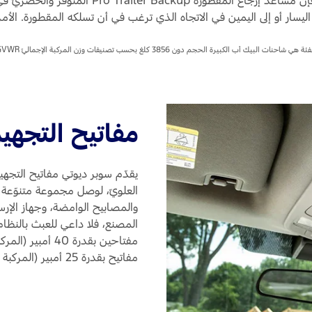
يسار أو إلى اليمين في الاتجاه الذي ترغب في أن تسلكه المقطورة. الأمر ف
ئة هي شاحنات البيك أب الكبيرة الحجم دون 3856 كلغ بحسب تصنيفات وزن المركبة الإجماليّ GVWR.
مفاتيح التجهي
يقدّم سوبر ديوتي مفاتيح التجهي
العلويّ، لوصل مجموعة متنوّعة 
والمصابيح الوامضة، وجهاز الإرسا
المصنع، فلا داعي للعبث بالنظام
مفتاحين بقدرة 40
مفاتيح بقدرة 25 أمبير (المركبة في وضع التشغيل).