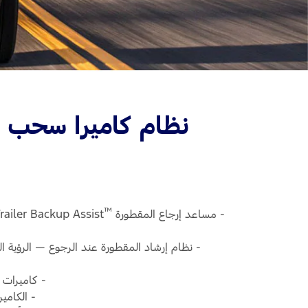
™
- مساعد إرجاع المقطورة
- نظام إرشاد المقطورة عند الرجوع — الرؤية ال
- كاميرات بزاوية 180/360 درجة — يتمّ عرض الصور من الك
- الكامير