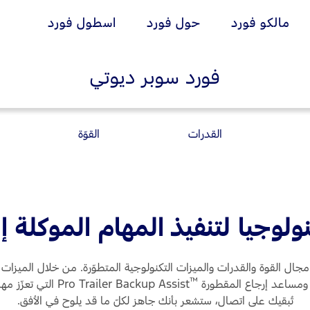
مالكو فورد
حول فورد
اسطول فورد
فورد سوبر ديوتي
ان
انة
إضافات
خدمات فورد
Ford Middle East
ية
فورد بروتكت
خدمة المحرك
القدرات
القوّة
طريق
خدمة الفرامل
خطة الخدمات الممتدة
ممتدة
خدمة البطارية
ادث
تغيير زيت
ات الخاصة بالصيانة
تغيير الفلاتر
Choose your
نولوجيا لتنفيذ المهام الموكلة إ
country
اختر بلدك
في مجال القوة والقدرات والميزات التكنولوجية المتطوّرة. من خلال الميز
Bahrain
البحرين
™
Pro Trailer Backup Assist التي تعزّز مهاراتك في القيادة والميزات على غرار
Iraq
العراق
تُبقيك على اتصال، ستشعر بأنك جاهز لكلّ ما قد يلوح في الأفق.