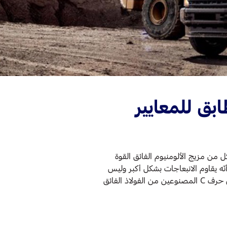
بق للمعايير
ي كاب من الفئة 5-3 التي تتميّز بهيكل من مزيج الألومنيوم الفائق القوة
أنّه يقاوم الانبعاجات بشكل أكبر وليس
معرّضاً للصدأ. وتحت هذا الهيكل الأخف وزناً نجد الإطار السفليّ المعلّب بالكامل للمقصورة وإطار القاعدة بشكل حرف C المصنوعين من الفولاذ الفائق