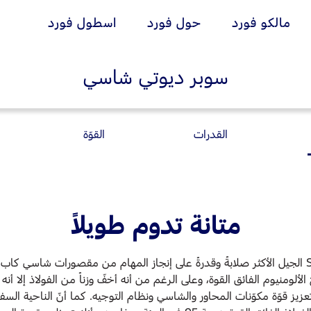
مالكو فورد
حول فورد
اسطول فورد
سوبر ديوتي شاسي
ان
انة
إضافات
خدمات فورد
Ford Middle East
ية
فورد بروتكت
خدمة المحرك
القدرات
القوّة
طريق
خدمة الفرامل
خطة الخدمات الممتدة
ممتدة
خدمة البطارية
ادث
تغيير زيت
ات الخاصة بالصيانة
تغيير الفلاتر
Choose your
متانة تدوم طويلاً
country
اختر بلدك
Bahrain
البحرين
لومنيوم الفائق القوة، وعلى الرغم من أنه أخفّ وزناً من الفولاذ إلا أنه 
Iraq
العراق
ز قوّة مكوّنات المحاور والشاسي ونظام التوجيه. كما أنّ الناحية السفلي