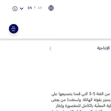
EN
AR
الضمان والتأمين
لمحة عامة عن Ford Protect
الإنتاجيّة
باقة الصيانة الفائقة
باقة الخدمة
باقة العناية الفائقة
دعم المزامنة
تقنية 4 SYNC
الجيل الأكثر صلابةً وقدرةً على إنجاز المهام من مقصورات شاسي كاب من الفئة 5-3 التي قمنا بتصنيعها على
يتميّز بقوّته الهائلة. واستفدنا من بعض
ّة المعلّبة بالكامل للمقصورة وإطار