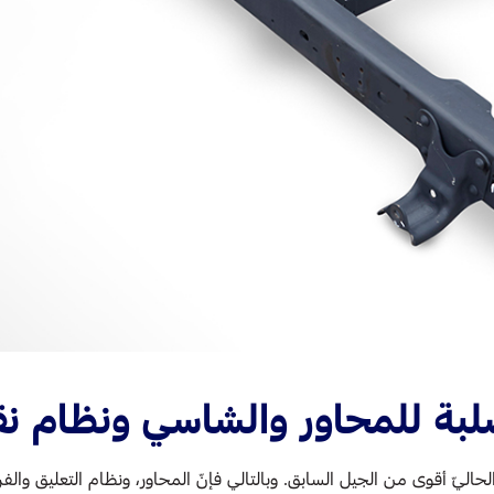
لبة للمحاور والشاسي ونظام نق
حاليّ أقوى من الجيل السابق. وبالتالي فإنّ المحاور، ونظام التعليق والف