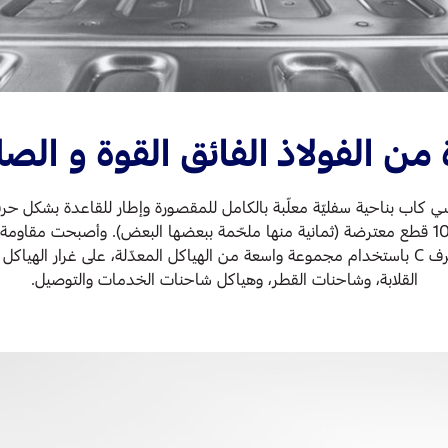
 من الفولاذ الفائق القوة و الصلا
بنسبة 95 في المئة مع ما يصل إلى 10 قطع معترضة (ثمانية منها ملحّمة ببعضها البعض). وأصبح
السابق. يسمح إطار القاعدة بشكل حرف C باستخدام مجموعة واسعة من الهياكل المعدّلة، عل
القلابة، وشاحنات القطر، وهياكل شاحنات الخدمات والتوصيل.