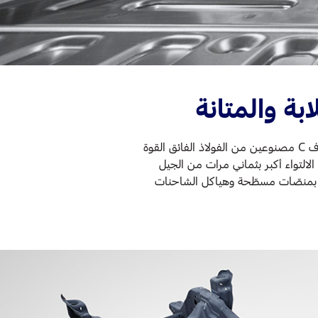
بة والمتانة
شاسي كاب بناحية سفليّة معلّبة بالكامل للمقصورة وإطار للقاعدة بشكل حرف C مصنوعين من الفولاذ الفائق القوة
ت مقاومة الالتواء أكبر بثماني مرات من الجيل
ى غرار الهياكل بمنصّات مسطّحة وهياكل الشاحنات