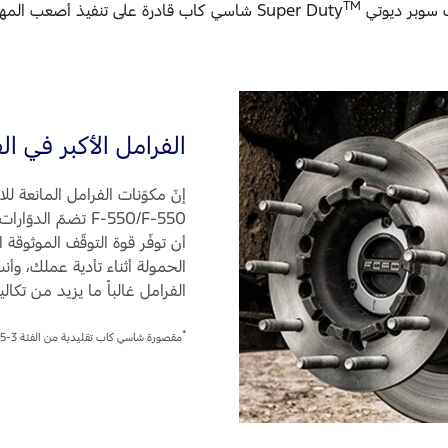
TM
ديوتي Super Duty
شاسي كاب قادرة على تنفيذ أصعب المهام ف
الفرامل الأكبر في ال
إنّ مكوّنات الفرامل المانعة ل
F-550/F-550 تضمّ 
أن توفّر قوة التوقّف الموثوقة 
الحمولة أثناء تأدية عملك، وأنت
الفرامل غالباً ما يزيد من تكال
*
مقصورة شاسي كاب تقليدية من الفئة 3-5.