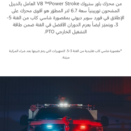
المساعدة على الطريق
من محرّك باور ستروك Power Stroke™ ‏V8 العامل بالديزل
البحرين
خطة الخدمات الممتدة
المشحون توربينياً سعة 6.7 لتر المطوّر هو أقوى محرّك على
طلب سعر
إصلاح أضرار الحوادث
الإطلاق في فورد سوبر ديوتي بمقصورة شاسي كاب من الفئة 5-
العراق
البحث عن الوكيل
3، ويتميّز أيضاً بعزم الدوران الأفضل في الفئة ضمن طاقة
القسائم والخصومات الخاصة بالصيانة
أسطول فورد
التشغيل الخارجي PTO.
الأردن
الإطارات
إضافات
الكويت
خدمات فورد
*مقصورة شاسي كاب تقليدية من الفئة 3-5. التجهيزات التي يتمّ تثبيتها بعد شراء المركبة
مبيّنة.
لبنان
فورد بروتكت
خدمة المحرك
خطة الخدمات الممتدة
سلطنة
خدمة الفرامل
خدمة البطارية
عمان
تغيير زيت
تغيير الفلاتر
قطر
‫المملكة
الضمان والتأمين
العربية