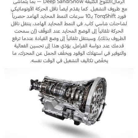
من
الرمال/الثلوج الكثيفة Deep Sand/Snow — بما يتماشى
يتميّز
مع ظروف التشغيل. كما يقدّم أيضاً ناقل الحركة الأوتوماتيكي
FI
محرّك
فورد TorqShift بـ10 سرعات النمط المحايد الهامد حصرياً
باور
سع
لشاحنات شاسي كاب. في النمط المحايد الهامد، ينتقل ناقل
ستروك
الحركة تلقائياً إلى الوضع المحايد عند التوقّف (إن سمحت
7.3
Power
الظروف بذلك). وسينتقل تلقائياً إلى وضع القيادة عندما ترفع
لتر
قدمك عند دواسة الفرامل. يؤدّي هذا إلى تحسين الفعالية
V8
والتوفير في استهلاك الوقود ويخفّف الحِمل عن المحرّك، ما
الديزل
يخفّض تكاليف التشغيل في الوقت نفسه.
تمّ
المشحون
تصم
توربينياً
محرّ
سعة
بنزين
6.7
V8
لتر
للمه
المتوفّر
الشاق
بتهيئة
ونقل
التدفّق
الحم
العكسيّ
الثقي
الفريدة
يوماً
(يتمّ