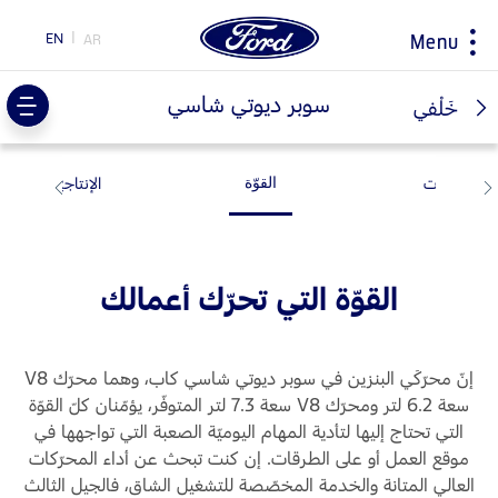
EN
AR
Menu
ty
سوبر ديوتي شاسي
خَلْفي
القدرات
الإنتاجيّة
اختيار
ابحاث
سيارتي
حول فورد
القوّة
البلد
مغلومات الشركة
اكتشف مركبتك فورد
اكتشف جميع المركبات
اكسسوارات
التاريخ و التراث
طلب قيادة تجريبية
القوّة التي تحرّك أعمالك
إرشادات القيادة
الكتيب الإلكتروني
اكتشف فورد SYNC
إرشادات لتوفير الوقود
المبادرات
تقنية EcoBoost
إنّ محرّكَي البنزين في سوبر ديوتي شاسي كاب، وهما محرّك V8
تكنولوجيا
سعة 6.2 لتر ومحرّك V8 سعة 7.3 لتر المتوفّر، يؤمّنان كلّ القوّة
محاربات بروح وردية
خدمة الصيانة
TM
جهة تحويل فورد برو
اختر
التي تحتاج إليها لتأدية المهام اليوميّة الصعبة التي تواجهها في
بلدك
موقع العمل أو على الطرقات. إن كنت تبحث عن أداء المحرّكات
الخدمات السريعة
السعر ومكان
العالي المتانة والخدمة المخصّصة للتشغيل الشاق، فالجيل الثالث