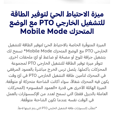
بعد
تثبيت
يوم،
مشاعب
ميزة الاحتياط الحيّ لتوفير الطاقة
ومصن
العادم
للتشغيل الخارجي PTO مع الوضع
ليعم
والشاحن
في
المتحرّك Mobile Mode
التوربينيّ
الوض
فوق
الهام
كتلة
الميزة المتوفّرة الخاصة بالاحتياط الحيّ لتوفير الطاقة للتشغيل
لفتر
المحرّك).
الخارجي PTO مع الوضع المتحرّك Mobile Mode* تسمح لك
طويل
يضمّ
بتشغيل جرافة ثلوج أو مضخّة أو ضاغط أو أيّ ملحقات أخرى.
وحظ
محرّك
تتوفّر ميزة توفير الطاقة للتشغيل الخارجي PTO لمجموعة
بالمت
Power
المحرّكات بأكملها. يتّصل ترس الخرج مباشرةً بالعمود المرفقي
والأد
Stroke
في المحرّك لتأمين طاقة التشغيل الخارجي PTO في أيّ وقت
العال
من
يكون فيه المحرّك شغالاً، سواء أكانت الشاحنة متحرّكة أو متوقّفة.
والقوّ
الجيل
الميزة الهائلة الأخرى هي قدرة «العمود المقسوم» (المحركات
والنت
الثالث
العاملة بالديزل فقط) التي تسمح لعدد من الإكسسوارات بالعمل
هي
نظام
في الوقت نفسه عندما تكون الشاحنة متوقّفة.
المح
ضخّ
المتو
*تتطلّب إكسسوارات طاقة التشغيل الخارجي PTO التي يتمّ تثبيتها لاحقاً.
وقود
سعة