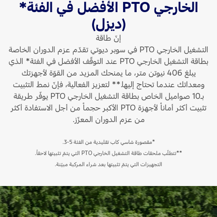
وبتقن
الخارجي PTO الأفضل في الفئة*
الاحتراق
التو
وجعل
(ديزل)
المتغ
المحرّك
إنّ طاقة
للكا
أكثر
التشغيل الخارجي PTO في سوبر ديوتي تقدّم عزم الدوران الخاصة
يبلغ
هدوءاً.
بطاقة التشغيل الخارجي PTO عند التوقّف الأفضل في الفئة* الذي
القوّة
من
يبلغ 406 نيوتن متر، ما يمنحك المزيد من القوّة لأجهزتك
القص
أجل
ومعداتك عندما تحتاج إليها.** لتعزيز الفعالية، فإنّ نمط التثبيت
مع
التعامل
بـ10 صواميل الخاص بطاقة التشغيل الخارجي PTO يوفّر طريقة
نسبة
مع
تثبيت أكثر أماناً لأجهزة PTO الأكبر حجماً من أجل الاستفادة أكثر
الهوا
الضغط
من عزم الدوران المعزّز.
إلى
والقوّة
الوقو
المتزايدين،
الفض
*مقصورة شاسي كاب تقليدية من الفئة 5-3.
يتميّز
في
**تتطلّب ملحقات طاقة التشغيل الخارجي PTO التي يتمّ تثبيتها لاحقاً.
الجيل
نطاق
التجهيزات التي يتمّ تثبيتها بعد شراء المركبة مبيّنة.
الثالث
دورا
من
المح
Power
المتد
Stroke
ما
بقالب