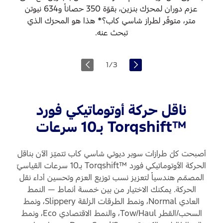
محرّك
عزم دوران لمحرّك بنزين، بقوّة 350 حصاناً و634 نيوتن
™Power
متر، متوفّر لطراز شاسي كاب؟* هذا هو المحرّك الذي
Stroke
تبحث عنه.
باور
مح
ستروك
1
/
3
بنز
V8
V8
عامل
بتق
ناقل حركة أوتوماتيكي فورد
بالديزل،
HV
™Torqshift بـ10 سرعات
مشحون
مع
توربينياً
أصبحت كلّ طرازات سوبر ديوتي شاسي كاب تتميّز الآن بناقل
نظ
الحركة الأوتوماتيكي فورد ™Torqshift بـ10 سرعات القياسيّ
سعة
ضخ
المصمّم هندسياً لتعزيز نسب توزيع العزم وتحسين أداء نقل
6.7
الحركة. يمكنك الاختيار من بين خمسة أنماط — النمط
الو
لتر
العادي Normal، ونمط الطرقات الزلقة Slippery، ونمط
عبر
السحب/القطر Tow/Haul، والنمط الاقتصادي Eco، ونمط