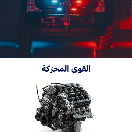
Ford Protect لمحة عامة عن
باقة الصيانة الفائقة
السعودية‬
باقة الخدمة
باقة العناية الفائقة
الامارات
العربية
دعم المزامنة
المتحدة
تقنية 4 SYNC
القوى المحرّكة
اليمن
أجزاء
قطع غيار فورد الأصلية
موتوركرافت
قطع مقلدة
اتصل بنا