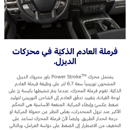
330
بقال
حصاناً
مصب
وعزم
من
دوارن
الحد
قدره
مع
1118
كراس
نيوتن
تحمي
فرملة العادم الذكيّة في محرّكات
متر.
مثبّتة
الديزل.
بأربع
براغٍ،
وبراغٍ
TM
يشتمل محرّك Power Stroke
باور ستروك الديزل
جانبي
المشحون توربينياً سعة 6.7 لتر على وظيفة فرملة العادم
بالإض
الذكيّة. تقوم فرملة المحرّك، عندما يتمّ تنشيطها بكبسة زرّ على
إلى
لوحة القيادة، بتقييد تدفّق العادم إلى الشاحن التوربينيّ لتوليد
عمود
ضغط عكسيّ وإبطاء المركبة. المنفعة الأساسيّة هي التحكّم
مرفق
الأكبر عند نزول المنحدرات، بغضّ النظر عن حمولة المركبة أو
من
درجة انحدار الطريق. وأيضاً لأنّ فرملة المحرّك تساعد على
الفول
التخفيف من الاضطرار إلى الضغط على دوّاسة الفرامل، وبالتالي