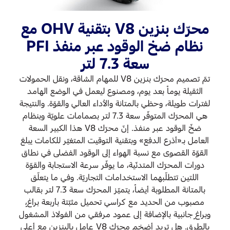
ر
محرّك بنزين V8 بتقنية OHV مع
اتصل بنا
البحث عن الوكيل
نظام ضخ الوقود عبر منفذ PFI
الأسئلة الشائعة
سعة 7.3 لتر
تمّ تصميم محرّك بنزين V8 للمهام الشاقة، ونقل الحمولات
الثقيلة يوماً بعد يوم، ومصنوع ليعمل في الوضع الهامد
لفترات طويلة، وحظي بالمتانة والأداء العالي والقوّة. والنتيجة
ا
Power 
هي المحرّك المتوفّر سعة 7.3 لتر بصمامات علويّة وبنظام
الد
36,0 رطل في
ضخّ الوقود عبر منفذ. إنّ محرّك V8 هذا الكبير السعة
ن
د
العامل بـ«أذرع الدفع» وبتقنية التوقيت المتغيّر للكامات يبلغ
القوّة القصوى مع نسبة الهواء إلى الوقود الفضلى في نطاق
ت
دورات المحرّك المتدنّية، ما يوفّر سرعة الاستجابة والقوّة
ت
Power S بقالب
اللتين تتطلّبهما الاستخدامات التجاريّة. وفي ما يتعلّق
ة،
بالمتانة المطلوبة أيضاً، يتميّز المحرّك سعة 7.3 لتر بقالب
مصبوب من الحديد مع كراسي تحميل مثبّتة بأربعة براغٍ،
وبراغٍ جانبية بالإضافة إلى عمود مرفقي من الفولاذ المشغول
بالطرق. هل تريد أضخم محرّك V8 عامل بالبنزين مع أعلى