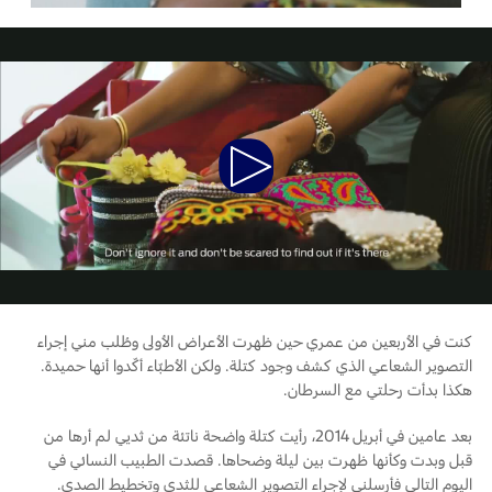
المساعدة على الطريق
البحرين
خطة الخدمات الممتدة
طلب سعر
إصلاح أضرار الحوادث
العراق
البحث عن الوكيل
القسائم والخصومات الخاصة بالصيانة
أسطول فورد
الأردن
الإطارات
Play
إضافات
الكويت
خدمات فورد
Video
لبنان
فورد بروتكت
خدمة المحرك
خطة الخدمات الممتدة
سلطنة
خدمة الفرامل
خدمة البطارية
عمان
كنت في الأربعين من عمري حين ظهرت الأعراض الأولى وطُلب مني إجراء
تغيير زيت
التصوير الشعاعي الذي كشف وجود كتلة. ولكن الأطبّاء أكّدوا أنها حميدة.
تغيير الفلاتر
قطر
هكذا بدأت رحلتي مع السرطان.
بعد عامين في أبريل 2014، رأيت كتلة واضحة ناتئة من ثديي لم أرها من
‫المملكة
الضمان والتأمين
قبل وبدت وكأنها ظهرت بين ليلة وضحاها. قصدت الطبيب النسائي في
اليوم التالي فأرسلني لإجراء التصوير الشعاعي للثدي وتخطيط الصدى.
العربية