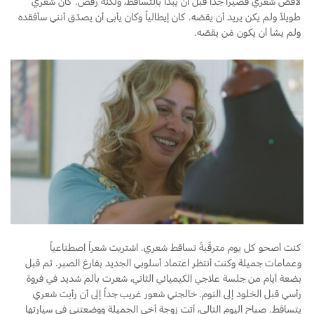
لأقصّ شعري قصيراً جداً قبل أن يبدأ بالتساقط، ولكنه رفض. كان شعري
طويلاً ولم يكن يريد أن يقصّه. كان إيطالياً وكان يأبى أن يصدّق أنني سأفقده
ولم يشأ أن يكون مَن يقصّه.
كنت أصحو كل يوم مترقّبةً تساقط شعري. اشتريت شعراً اصطناعياً
وعمامات جميلة وكنت أنتظر اعتماد أسلوبي الجديد بفارغ الصبر. ثم قبل
بضعة أيام من جلسة علاجي الكيميائي الثاني، شعرت بألم شديد في فروة
رأسي قبل الخلود إلى النوم. خالجني شعور غريب جداً إلى أن رأيت شعري
يتساقط. صباح اليوم التالي، أتت زوجة أخي الجميلة ووضعتني في سيارتها