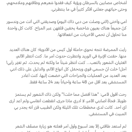
أشخاص مصابين بالسرطان ورؤية كيف فقدوا شعرهم وطاقتهم وملامحهم،
وحتى حياتهم، جعلني أفكّر كثيراً في ما ينتظرني.
أمي وأختي (التي وصلت من دبي ذاك اليوم) وصديقتي التي أتت من وندسور
كنّ جميعاً هناك بعيون شاخصة يخفين قلقهن عبر المزاح. كانت كل واحدة
منا تحاول أن تحمي الأخريات من انفعالاتها.
رأيت الممرضة تتجه نحوي حاملة أول كيس من الأدوية؛ كان هناك العديد
منها. حقنت الإبرة في الوريد وانتظرت حدوث أمر ما. كنت أنتظر الألم،
الغثيان، الشعور بالتعب... كنت أنتظر شيئاً ما ولكنه لم يحدث. ثم تغيّر رأيي!
أجل! خلت أنّ جسمي قوي ويتحمّل كل أنواع الألم، والدليل على ذلك أنني
بعد العديد من العمليات والجراحات التي خضعت إليها، كنت أغادر
المستشفى بعد أقل من 48 ساعة وأحياناً بعد 24 ساعة فقط.
رحت أقول لأمي: "هذا أفضل مما خلت!" ولكن ذاك الشعور لم يستمرّ
طويلاً. فجأةً أصابني الأمر، لا أدري ماذا جرى، انقطعت أنفاسي ولم أعد أرى
أي أحد. كانت لدي مخططات تلك الليلة ولكن الطبيب قرّر أنه يجدر بي
المبيت في المستشفى.
لم أستعد طاقتي إلاّ بعد أسبوع وأول أمر فعلته هو زيارة مصفّف الشعر