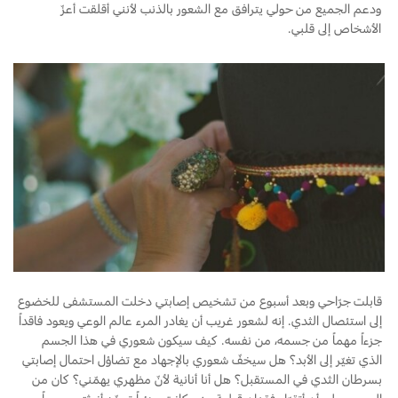
ودعم الجميع من حولي يترافق مع الشعور بالذنب لأنني أقلقت أعزّ
الأشخاص إلى قلبي.
اتصل بنا
البحث عن الوكيل
الأسئلة الشائعة
قابلت جرّاحي وبعد أسبوع من تشخيص إصابتي دخلت المستشفى للخضوع
إلى استئصال الثدي. إنه لشعور غريب أن يغادر المرء عالم الوعي ويعود فاقداً
جزءاً مهماً من جسمه، من نفسه. كيف سيكون شعوري في هذا الجسم
الذي تغيّر إلى الأبد؟ هل سيخفّ شعوري بالإجهاد مع تضاؤل احتمال إصابتي
بسرطان الثدي في المستقبل؟ هل أنا أنانية لأنّ مظهري يهمّني؟ كان من