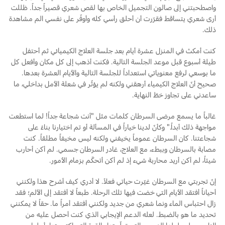
واصطحبتني إلى صالون التجميل الخاص بها لقص شعري قصيراً جداً. ظللت
أرى شعري يتساقط فقرّرت أن أحلق رأسي كله وأوفّر على نفسي الم مشاهدة
ذلك.
كنت أمكث في المنزل عشرة أيام بعد جلسة العلاج الكيميائي ثم أحتفل
طيلة أسبوع قبل موعد الجلسة التالية. فكنت أذهب إلى كل مكان وأفعل كل
ما بوسعي لرفع معنوياتي استعداداً للجلسة التالية والأيام العشرة بعدها.
صحيح أنّ العلاج الكيمياء أرهقني ولكنه لم يؤثّر في شعلة الأمل بداخلي، ما
ساعدني على تجاوز خطّ النهاية.
غالباً ما يسمع مرضى السرطان كلمات مثل "أنت شجاعة جداً! لما استطعت
مواجهة ذلك أبداً." وكأنّ لدينا خياراً في المسألة أو تم اختيارنا بناءً على
شجاعتنا. كان السرطان عموماً يخيفني ولكنه ليس مخيفاً مطلقاً. كنت
مصابة بالسرطان وببطء، مع العلاج، غادر السرطان جسمي. لم أكن أحارب
شيئاً، لم أكن أريد محاربة شيء إذ لم أكن أتحكّم بزمام الأمور.
إنّ تجربتي مع السرطان غيّرت حياتي فعلاً. لا أدري كيف أشرح هذا ولكنني
أحياناً أفتقد الأيام التي خضت فيها تلك الرحلة. طبعاً لا أفتقد إلى الألم؛ فقد
زال احتباس الماء ونما شعري من جديد ولكنني أفتقد أمراً ما. حقاً لا يمكنني
تحديد ما هو بالضبط. لعله الدعم الإيجابي الذي كنت أحصل عليه من