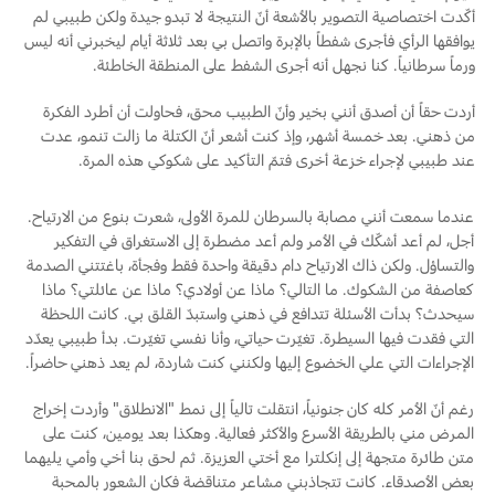
Ford Protect لمحة عامة عن
أكّدت اختصاصية التصوير بالأشعة أنّ النتيجة لا تبدو جيدة ولكن طبيبي لم
يوافقها الرأي فأجرى شفطاً بالإبرة واتصل بي بعد ثلاثة أيام ليخبرني أنه ليس
باقة الصيانة الفائقة
السعودية‬
ورماً سرطانياً. كنا نجهل أنه أجرى الشفط على المنطقة الخاطئة.
باقة الخدمة
باقة العناية الفائقة
الامارات
أردت حقاً أن أصدق أنني بخير وأنّ الطبيب محق، فحاولت أن أطرد الفكرة
من ذهني. بعد خمسة أشهر، وإذ كنت أشعر أنّ الكتلة ما زالت تنمو، عدت
العربية
عند طبيبي لإجراء خزعة أخرى فتمّ التأكيد على شكوكي هذه المرة.
دعم المزامنة
المتحدة
عندما سمعت أنني مصابة بالسرطان للمرة الأولى، شعرت بنوع من الارتياح.
تقنية 4 SYNC
أجل، لم أعد أشكّك في الأمر ولم أعد مضطرة إلى الاستغراق في التفكير
اليمن
والتساؤل. ولكن ذاك الارتياح دام دقيقة واحدة فقط وفجأة، باغتتني الصدمة
كعاصفة من الشكوك. ما التالي؟ ماذا عن أولادي؟ ماذا عن عائلتي؟ ماذا
أجزاء
سيحدث؟ بدأت الأسئلة تتدافع في ذهني واستبدّ القلق بي. كانت اللحظة
التي فقدت فيها السيطرة. تغيّرت حياتي، وأنا نفسي تغيّرت. بدأ طبيبي يعدّد
قطع غيار فورد الأصلية
الإجراءات التي علي الخضوع إليها ولكنني كنت شاردة، لم يعد ذهني حاضراً.
موتوركرافت
رغم أنّ الأمر كله كان جنونياً، انتقلت تالياً إلى نمط "الانطلاق" وأردت إخراج
قطع مقلدة
المرض مني بالطريقة الأسرع والأكثر فعالية. وهكذا بعد يومين، كنت على
متن طائرة متجهة إلى إنكلترا مع أختي العزيزة. ثم لحق بنا أخي وأمي يليهما
بعض الأصدقاء. كانت تتجاذبني مشاعر متناقضة فكان الشعور بالمحبة
اتصل بنا