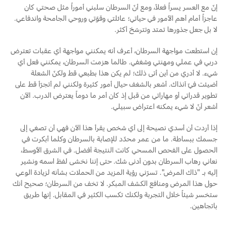
إنّ مع العسر يسراً فعلاً، ومع أنّ السرطان سلبني أموراً مثل صحتي كان
عاجزاً أمام أهم الأمور في حياتي؛ عائلتي وقوّتي وروحي الجامحة واندفاعي.
لا بل جعل جذورها تمتد وتترسّخ أكثر.
إن استطعت مواجهة السرطان، أعرف أنه يمكنني مواجهة أي عقبات تعترض
دربي في عملي ومهنتي وشغفي. طالما هزمت السرطان، يمكنني فعل أي
شيء. لا أدري من أين أتى ذلك؛ لم يكن هذا بطبعي قط ولكنّ الشعلة
أضيئت فيّ آنذاك. أشعر بالشغف حيال أمور كثيرة ولكنني لم أتجرّأ قط على
تطوير قدراتي أو مهاراتي من قبل إذ كان أمر ما دوماً يعترض الدرب. الآن
أشعر أنّ لا شيء يمكنه اعتراض سبيلي.
إذا أردت أن أسدي نصيحة إلى أي شخص يقرأ هذا الآن فهي أن تصغي إلى
جسمك ببساطة. ما من عمر محدّد للإصابة بالسرطان وكلما أبكرت في
الحصول على الفحص المسحي كانت النتيجة أفضل. في الشرق الأوسط،
نعاني رهاب السرطان بدون أدنى شك. حتى إننا نخشى لفظ اسمه ونشير
إليه بـ "ذاك المرض". تسرّني رؤية المزيد من الحملات بشأنه لزيادة الوعي
حول هذا المرض ومنافع الكشف المبكر. لا تخف من السرطان؛ صحيح أنك
ستخسر شيئاً خلال التجربة ولكنك تكسب الكثير في المقابل. إنها طريق
باتجاهين.