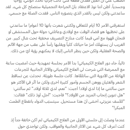
الصعب علي أن أتقبّل فقدان قطعة مني كانت جزئياً تحدّد أنوثتي، روحياً
وجسدياً. أظن أننا نودّ الاعتقاد بأنّ الجراحة التجميلية ستصلح كل شيء. لقد
ساعدتني ولكن ليس بالقدر الذي يتصوّره الناس. فقدت الصلة مع جسمي.
استغرقني الأمر 10 أيام للتعافي ولكنني شعرت بأنها 10 أعوام! ما ساعدني
على تخطّيها هو قضاء الوقت مع أولادي وعائلتي؛ جولة حول المستشفى أو
فنجان قهوة مع أمي فيما كانت منازح التصريف مخفيّة تحت شال كبير. من
الغريب أن يستهلك أمرٌ ما حياتك كلياً ويقلبها رأساً على عقب من جهة الألم
والصحة العقلية، ولكن حين ينظر الناس إليك لا يمكنهم رؤية أيّ من ذلك.
تالياً، جاء دور العلاج الكيميائي! بدأ الأمر بجلسة تمهيدية حيث أمضيت ساعة
مع الممرضة التي شرحت لي العلاج الكيميائي والآثار الجانبية للجرعات
الهائلة من الأدوية التي سأتلقّاها. كانت جلسة طويلة. تحدثت عن تساقط
الشعر والغثيان ووهن الجسم وأمور كثيرة أخرى ولكن ما أثّر فيّ الأكثر هو
حين سألتني ما إذا لدي أولاد! أجبت: "نعم، لدي ثلاثة أولاد." ثم سألتني:
"هل تنوين إنجاب المزيد من الأولاد؟" فأجبت: "أجل، أودّ ذلك." فقالت:
"للأسف عزيزتي، أخشى أنّ هذا مستحيل. سيتسبّب الدواء بانقطاع الطمث
المبكر!"
عندما وصلت إلى جلستي الأولى من العلاج الكيميائي لم أكن خائفة جداً إذ
كنت أعرف كل شيء عن الآثار الجانبية والعواقب. ولكن تواجدي حول