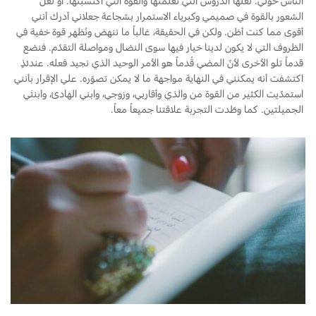
الناس حولي. لعلها الدروس التي تعلّمتها والقوة التي اكتسبتها. أو لعل
الشعور بالقوة في صميمي وكبرياء الاستمرار بشجاعة جعلاني أدرك أنني
أقوى مما كنت أظن. ولكن في الحقيقة، غالباً ما ننهض ونُظهر قوة خفية في
الظروف التي لا يكون لدينا خيار فيها سوى النضال ومواصلة التقدّم. فنضع
قدماً تلو الأخرى لأنّ المضي قُدماً هو الأمر الوحيد الذي نجيد فعله. عندئذٍ
اكتشفت أنه يمكنني في النهاية مواجهة ما لا يمكن تصوّره. علي الإقرار بأنني
استمدّيت الكثير من القوة من والدَي وأقاربي، وزوجي، وابني الهادئ، وابنتَي
الجميلتين. كما وطّدت التجربة علاقتنا جميعاً معاً.