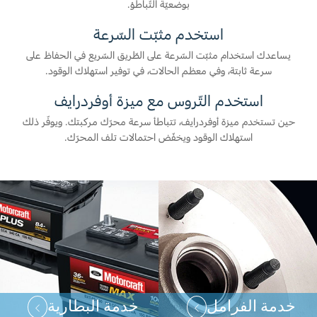
بوضعيّة التّباطؤ.
استخدم مثبّت السّرعة
يساعدك استخدام مثبّت السّرعة على الطّريق السّريع في الحفاظ على
سرعة ثابتة، وفي معظم الحالات، في توفير استهلاك الوقود.
استخدم التّروس مع ميزة أوفردرايف
حين تستخدم ميزة أوفردرايف، تتباطأ سرعة محرّك مركبتك. ويوفّر ذلك
استهلاك الوقود ويخفّض احتمالات تلف المحرّك.
خدمة الفرامل
خدمة البطارية