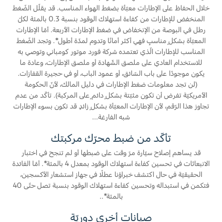
خلال الحفاظ على الإطارات معبّأة بضغط الهواء المناسب. قد يقلّل الضّغط
Ford Protect لمحة عامة عن
المنخفض للإطارات من كفاءة استهلاك الوقود بنسبة 0.3 بالمئة لكلّ
السعودية‬
رطل في البوصة من الإنخفاض في ضغط الإطارات الأربعة. أمّا الإطارات
باقة الصيانة الفائقة
المعبّأة بشكلٍ مناسبٍ فهي أكثر أمانًا وتدوم لمدّة أطول*. وتجد الضّغط
باقة الخدمة
الامارات
المناسب للإطارات الّذي تعتمده شركة فورد موتور كومباني وتوصي به
باقة العناية الفائقة
للاستخدام العادي على ملصق الشّهادة أو ملصق الإطارات، وعادة ما
العربية
يكون موجودًا على باب السّائق، أو عمود الباب، أو في حجيرة القفازات.
(لن تجد معلومات ضغط الإطارات في دليل المالك، لأنّ الحكومة
دعم المزامنة
المتحدة
الأمريكيّة تفرض أن تكون مثبّتة بشكلٍ دائمٍ على المركبة). تأكّد من عدم
تجاوز هذا الرّقم، لأن الإطارات المعبّأة بشكلٍ زائدٍ قد تكون بسوء الإطارات
شبه الفارغة...
تقنية 4 SYNC
اليمن
تأكّد من ضبط محرّك مركبتك
أجزاء
قد يساهم إصلاح سيّارة مرّ وقت على ضبطها أو لم تنجح في اختبار
الانبعاثات في تحسين كفاءة استهلاك الوقود بمعدل 4 بالمئة*. أمّا الفائدة
الحقيقيّة في حال اكتشف خبراؤنا عطلًا في جهاز استشعار الأكسجين،
قطع غيار فورد الأصلية
فتكمن في استبداله وتحسين كفاءة استهلاك الوقود بنسبة تصل حتّى 40
موتوركرافت
بالمئة*..
قطع مقلدة
صيانات أخرى دوريّة