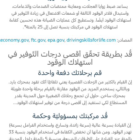
يساعد ضبط زوايا العجلات، ومعاينة ممتصّات الصّدمات والدّعامات،
اتصل بنا
واستبدال فلاتر الوقود التّالفة أو شمعات الاشتعال في زيادة التّوفير في
استهلاك الوقود أيضًا. وتستطيع كلّ عمليّات الصّيانة هذه تحسين كفاءة
اتصل بنا
استهلاك الوقود في مركبتك بنسبة تصل إلى 25 بالمئة*.
البحث عن الوكيل
المصادر:
drivingskillsforlife.com
,
epa.gov
,
ftc.gov
,
leconomy.gov
الأسئلة الشائعة
قُد بطريقة تحقّق أقصى درجات التّوفير في
استهلاك الوقود
قم برحلاتك دفعة واحدة
إنّ القيام بالكثير من الرّحلات القصيرة يعني تلقائيًّا أنّك تقود بمحرّك بارد.
وبالتّالي، يستخدم المزيد من الوقود مقارنة بالقيام برحلة واحدة طويلة
بمحرّك ساخن. حاول أن تجمع رحلاتك الصّغيرة حول المدينة بقدر
المستطاع لكي تستفيد إلى أقصى درجة من توفير استهلاك الوقود...
قُد مركبتك بمسؤوليّة وحكمة
إنّ القيادة بسرعة عالية (سرعة زائدة، وتسارع، واستخدام الفرامل بسرعة)
تهدر الوقود. ومن شأنها أن تخفض الكفاءة في استخدام الوقود بنسبة 33
بالمئة عند القيادة على الطّرقات السّريعة، وبنسبة 5 بالمئة داخل المدينة.