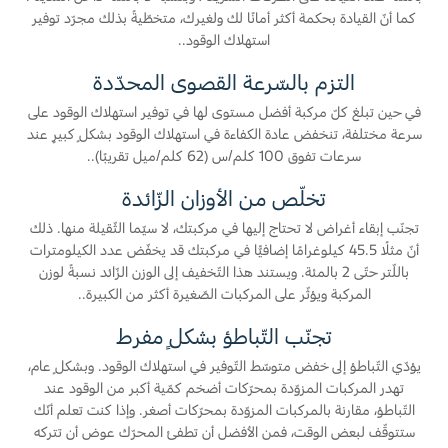
كما أنّ القيادة بحكمة أكثر أمانًا لك ولغيرك، متخطّيةً بذلك مجرّد توفير
استهلاك الوقود..
التزم بالسّرعة القصوى المحدّدة
في حين تبلغ كلّ مركبة أفضل مستوى لها في توفير استهلاك الوقود على
سرعة مختلفة، تنخفض عادة الكفاءة في استهلاك الوقود بشكلٍ كبيرٍ عند
سرعات تفوق 100 كلم/س (‏62 كلم/ميل تقريبًا)..
تخلّص من الأوزان الزّائدة
تجنّب إبقاء أغراض لا تحتاج إليها في مركبتك، لا سيّما الثّقيلة منها. ذلك
أنّ مثلًا 45.5 كيلوغرامًا إضافيًّا في مركبتك قد يخفّض عدد الكيلومترات
باللّتر حتّى 2 بالمئة. ويستند هذا التّخفيف إلى الوزن الزّائد نسبةً لوزن
المركبة ويؤثّر على المركبات الصّغيرة أكثر من الكبيرة..
تجنّب التّباطؤ بشكلٍ مفرط
يؤدّي التّباطؤ إلى خفض متوسّط التّوفير في استهلاك الوقود. وبشكلٍ عام،
تهدر المركبات المزوّدة بمحرّكات أضخم كمّية أكبر من الوقود عند
التّباطؤ، مقارنة بالمركبات المزوّدة بمحرّكات أصغر. وإذا كنت تعلم أنّك
ستتوقّف لبعض الوقت، فمن الأفضل أن تطفئ المحرّك عوض أن تتركه