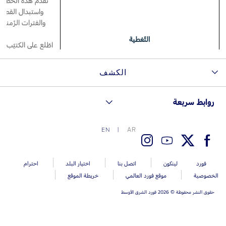
تقدّم هذه الخطّة ت
واستبدال القطع 
اتصل بنا
والفترات الزّمنية
اتصل بنا
التّغطية
اطّلع على الكتيّب 
البحث عن الوكيل
الأسئلة الشائعة
*
تُطب
الكشف
روابط سريعة
AR
EN
التّوافر
فورد
لينكون
اتصل بنا
اختيار البلد
احترام
الخصوصية
موقع فورد العالمي
خريطة الموقع
الأهليّة
حقوق النشر محفوظة © 2026 فورد الشرق الأوسط
ت
الخيارات/الأسعار