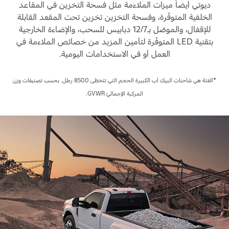
المساعدة على الطريق
ديوتي أيضاً ميزات الملاءمة مثل فسحة التخزين في المقاعد
البحرين
خطة الخدمات الممتدة
الخلفية المتوفّرة، وفسحة التخزين تخزين تحت المقعد القابلة
طلب سعر
للإقفال، والموصّل بـ12/7 دبابيس للسحب، والإضاءة الخارجية
إصلاح أضرار الحوادث
العراق
البحث عن الوكيل
بتقنية LED المتوفّرة لتأمين المزيد من خصائص الملاءمة في
القسائم والخصومات الخاصة بالصيانة
العمل أو في الاستخدامات اليومية.
أسطول فورد
الأردن
كويك لاين
الإطارات
الكويت
*الفئة هي شاحنات البيك أب الكبيرة الحجم التي تتخطّى 8500 رطل. بحسب تصنيفات وزن
إضافات
المركبة الإجماليّ GVWR.
خدمات فورد
لبنان
فورد بروتكت
خطة الخدمات الممتدة
سلطنة
خدمة المحرك
خدمة الفرامل
عمان
خدمة البطارية
تغيير زيت
قطر
تغيير الفلاتر
‫المملكة
الضمان والتأمين
العربية