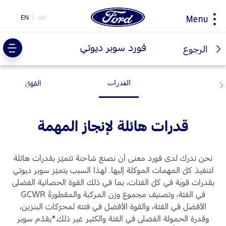
EN
AR
Menu
ty
فورد سوبر ديوتي
الرجوع
المرونة
القوّة
اختيار
ابحاث
سيارتي
حول فورد
القدرات
البلد
مغلومات الشركة
اكتشف مركبتك فورد
اكتشف جميع المركبات
قدرات هائلة لإنجاز المهمة
اكسسوارات
التاريخ و التراث
احجز طلب قيادة
تحميل المواصفات
نصائح القيادة و توفير الوقود
اكتشف فورد SYNC
إرشادات لتوفير الوقود
المبادرات
نحن ندرك لدى فورد معنى أن نصنع شاحنة تتميّز بقدرات هائلة
تقنية EcoBoost
لتنفيذ كلّ المهمات الموكلة إليها. لهذا السبب يتميّز سوبر ديوتي
بقدرات قوية في كلّ الفئات، بما في ذلك القوة الحصانية الفضلى
تكنولوجيا
محاربات بروح وردية
خدمة الصيانة
اختر
في الفئة، وتصنيف مجموع وزن المركبة والمقطورةّ GCWR
TM
جهة تحويل فورد برو
بلدك
الأفضل في الفئة، والقوة الأفضل في فئته لمحرّكات البنزين،
الخدمات السريعة
وقدرة الحمولة الفضلى في الفئة والكثير غير ذلك.*يقدّم سوبر
السعر ومكان