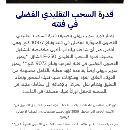
اتصل بنا
قدرة السحب التقليدي الفضلى
في فئته
اتصل بنا
البحث عن الوكيل
يمتاز فورد سوبر ديوتي بتصنيف قدرة السحب التقليدي
الأسئلة الشائعة
القصوى المتوفّرة الفضلى في فئته وتبلغ 10977 كلغ، وهي
أفضل من أيّ شاحنة بيك أب أخرى مخصّصة للتشغيل
الشاق. *يتميّز F-250 بتصنيف قدرة السحب التقليدي
 مع
القصوى الفضلى في فئته الفرعية وتبلغ 9072 كلغ.** يتميّز
سوبر ديوتي أيضاً بقاعدة قوّية معلّبة بالكامل مصنوعة من
الفولاذ الفائق القوّة، ومكوّنات صلبة ثقيلة للمحور ونظام
التعليق ونظام نقل الحركة، بالإضافة إلى سقّاطة مثبّتة في
المصنع تتحمّل أوزاناً ثقيلة مضمّنة في القاعدة.
*قوّة السحب التقليديّ القصوى في F-450، كرو كاب. الفئة هي شاحنات البيك أب
الكبيرة الحجم التي تتخطّى 3856 كلغ. بحسب تصنيفات وزن المركبة الإجماليّ
 القصوى بسقاطة «عنق الإوزة» في F-450، ريجولار كاب، ‎4x2.
GVWR.
**قوّة السحب التقليديّ القصوى المتوفّرة في F-250، ‏4x4‎ مع محرّك سعة 6.7 لتر.