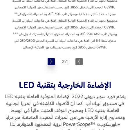
مجموعة تجهيزات قدرة الحمولة العالية المتانة. الفئة هي شاحنات البيك أب الكبيرة
الحجم التي تتخطّى 3856 كلغ. بحسب تصنيفات وزن المركبة الإجماليّ GVWR.
**قدرة الحمولة القصوى في F-350، ريجولار كاب، ‎4x2، محرّك سعة 6.2 لتر. مع
مجموعة تجهيزات قدرة الحمولة العالية المتانة. الفئة هي شاحنات البيك أب الكبيرة
الحجم التي تتخطّى 3856 كلغ. بحسب تصنيفات وزن المركبة الإجماليّ GVWR.
*** قدرة الحمولة القصوى المتوفّرة لمحرّك الديزل في F-250، ‏‎4x2، ريجولار كاب،
محرّك سعة 6.7 لتر. الفئة هي شاحنات البيك أب الكبيرة الحجم 250/2500 التي
تتخطّى 3856 كلغ. بحسب تصنيفات وزن المركبة الإجماليّ GVWR.
2
/
1
الإضاءة الخارجية بتقنية LED
يقدّم فورد سوبر ديوتي 2022 الإضاءة المتوفّرة العاملة بتقنية LED
في صندوق البيك أب. كما أنّ الأضواء الكاشفة في المرايا الجانبية
العاملة بتقنية LED ومصباح التوقف المثبّت عالياً في الوسط
ومصابيح إنارة الأرضية هي من الميزات المفيدة المضمّنة مع مرايا
«باورسكوب» ™PowerScope لرؤية المقطورة المتوفّرة. لذا