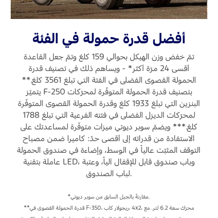
أفضل قدرة حمولة في الفئة
تمّ خفض وزن الهيكل بحوالي 159 كلغ وتمّ جعل القاعدة
أقسى 24 مرّة أكثر* - ويساهم ذلك في تصنيف قدرة
الحمولة القصوى الفضلى في الفئة التي تبلغ 3561 كلغ.**
يتميّز F-250 بتصنيف قدرة الحمولة المتوفّرة لمحرّكات
البنزين التي تبلغ 1933 كلغ وقدرة الحمولة القصوى المتوفّرة
لمحرّكات الديزل الفضلى في فئته الفرعية التي تبلغ 1788
كلغ.*** ويضمّ سوبر ديوتي ميزات متوفّرة لمساعدتك على
الاستفادة من قدراته إلى أقصى حدّ: كاميرا ضمن مصباح
التوقف المثبّت عالياً في الوسط، وإضاءة في صندوق الحمولة
عاملة بتقنية LED، وباب صندوق قابل للإقفال آلياً، وعتبة
لباب الصندوق.
*تصنيف مجموع وزن المركبة والمقطورة GCWR الأقصى الذي يبلغ 20548 كلغ في F-
التي تتخطّى 3856 كلغ.
*مقارنةً بالجيل السابق من سوبر ديوتي.
**قدرة الحمولة القصوى في F-350، ريجولار كاب، ‎4x2، محرّك سعة 6.2 لتر. مع