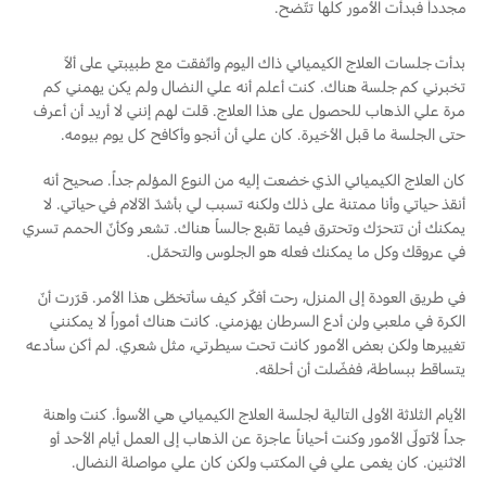
مجدداً فبدأت الأمور كلها تتّضح.
بدأت جلسات العلاج الكيميائي ذاك اليوم واتّفقت مع طبيبتي على ألاّ
تخبرني كم جلسة هناك. كنت أعلم أنه علي النضال ولم يكن يهمني كم
مرة علي الذهاب للحصول على هذا العلاج. قلت لهم إنني لا أريد أن أعرف
حتى الجلسة ما قبل الأخيرة. كان علي أن أنجو وأكافح كل يوم بيومه.
كان العلاج الكيميائي الذي خضعت إليه من النوع المؤلم جداً. صحيح أنه
أنقذ حياتي وأنا ممتنة على ذلك ولكنه تسبب لي بأشدّ الآلام في حياتي. لا
يمكنك أن تتحرّك وتحترق فيما تقبع جالساً هناك. تشعر وكأنّ الحمم تسري
في عروقك وكل ما يمكنك فعله هو الجلوس والتحمّل.
في طريق العودة إلى المنزل، رحت أفكّر كيف سأتخطّى هذا الأمر. قرّرت أنّ
الكرة في ملعبي ولن أدع السرطان يهزمني. كانت هناك أموراً لا يمكنني
تغييرها ولكن بعض الأمور كانت تحت سيطرتي، مثل شعري. لم أكن سأدعه
يتساقط ببساطة، ففضّلت أن أحلقه.
الأيام الثلاثة الأولى التالية لجلسة العلاج الكيميائي هي الأسوأ. كنت واهنة
جداً لأتولّى الأمور وكنت أحياناً عاجزة عن الذهاب إلى العمل أيام الأحد أو
الاثنين. كان يغمى علي في المكتب ولكن كان علي مواصلة النضال.