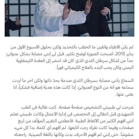
لم يكن الأطبّاء واثقين ما الخطب بالتحديد ولكن بحلول الأسبوع الأول من
يناير 2013، أصبحت الصورة أوضح بكثير. قيل لي إنني مصابة بشكل عدوانيّ
جداً من أشكال سرطان الثدي الذي كان قد انتشر إلى العقدة الليمفاوية
اليمنى وكان يجب البدء بالعلاج الكيميائي فوراً.
السماع بأنني مصابة بسرطان الثدي صدمة بحدّ ذاتها ولكن آخر ما أردت
سماعه هو أنه من النوع العدوانيّ. إذا كانت هذه هدية إضافية فشكراً، أنا
بغنى عنها.
شرحت لي طبيبتي التشخيص صفحةً صفحة. كنت طالبة في الطب
التمهيدي قبل انتقالي إلى التخصص في إدارة الأعمال وكانت طبيبتي تعلم
أنني أفهم الكثير من الألفاظ الطبية. فأعطتني التقرير المؤلّف من أربع
صفحات وفيما كانت تقرأه رحت أتابعها. لم أفهم أي كلمة، بدا كل شيء
مشوشاً. حتى إنني لم أفهم الأحرف، بدت وكأنها باللغة الصينية. راجعناه