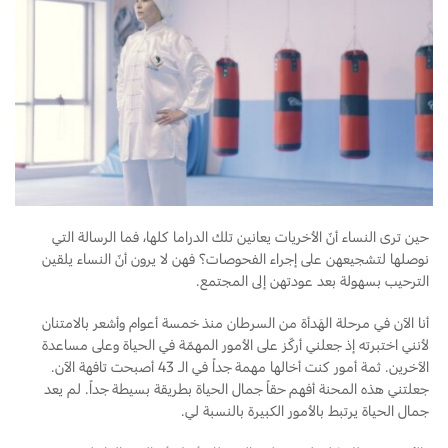
حين ترى النساء أنّ الأخريات يعانين تلك الدراما كلها، فما الرسالة التي
نوصلها لتشجيعهن على إجراء الفحوصات؟ فهن لا يرون أنّ النساء يلقين
الترحيب بسهولة بعد عودتهن إلى المجتمع.
أنا الآن في مرحلة الهَدأة من السرطان منذ خمسة أعوام وأشعر بالامتنان
لأنني اختبرته إذ جعلني أركّز على الأمور المهمّة في الحياة وعلى مساعدة
الآخرين. ثمة أمور كنت أخالها مهمة جداً في الـ 43 أصبحت تافهة الآن.
جعلتني هذه المحنة أفهم حقاً جمال الحياة بطريقة بسيطة جداً. لم يعد
جمال الحياة يرتبط بالأمور الكبيرة بالنسبة لي.