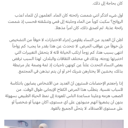
كان بحاجة إلى ذلك.
أول شيء أتذكّر أنني شممت رائحته كان الماء. أتعلمون أنّ للماء أعذب
الروائح؟ سكبت كوباً من الماء وجلبته إلى فمي وتنشّقته فحسب إذ شممت
رائحة عذبة. لم أصدق ذلك، كان أمراً مذهلاً.
أظن أنّ العديد من النساء يقاومن إجراء الاختبارات، لا خوفاً من التشخيص
بل خوفاً من عواقب المرض. لا نتحدث عن هذا بقدر ما يجب؛ كم زواجاً
انتهى بسبب هذا، كم زوجاً ارتكب الخيانة لأنه لا يتحمّل التغييرات التي
اختبرتها زوجته. وذلك في مختلف الثقافات والبلدان. لهذا السبب ترفض
بعض النساء التحدث علناً عن كونهن ناجيات إذ ثمة وصمة عار مرتبطة
بذلك، يخشين ألاّ يختارهن شريك آخر أو أن يتم نبذهن في المجتمع.
إذا راجعتم الإحصاءات فسترون أنّ العديد من الأشخاص يصابون بانتكاسة
لأسباب نفسية. يتطلّب هذا المرض الكفاح الإيجابي طوال الوقت. من
الصعب هزمه وعلينا مساعدة الناس للعودة إلى نمط الحياة الطبيعي بسهولة
بدون أن يشعروا أنهم منبوذون على أي مستوى، أكان مهنياً أو شخصياً أو
على مستوى الأصدقاء. لا يتحلّى الجميع بالقوة.