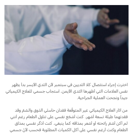
اخترت إجراء استئصال كلا الثديين في سبتمبر لأن الثدي الأيسر بدأ يظهر
نفس العلامات التي أظهرها الثدي الأيمن. استجاب جسمي للعلاج الكيميائي
جيداً ونجحت العملية الجراحية.
من آثار العلاج الكيميائي غير المتوقّعة فقدان حاستَي الذوق والشمّ وقد
فقدتهما طيلة تسعة أشهر. كنت أشجّع نفسي على تناول الطعام رغم أنني
لم أكن أشمّ رائحته أو أشعر بمذاقه كما ينبغي. كنت أذكّر نفسي بمذاق
الطعام وكنت أرغم نفسي على أكل الكميات المطلوبة فحسب لأنّ جسمي