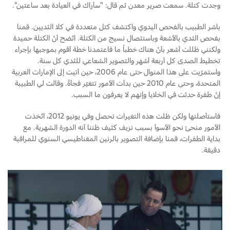
وجدت كتلة. سمعت صرير معدن ثم قال: "سأراك في العيادة بعد ساعتين".
اتصل بنا
باشر الطبيب بالفحص اليدوي واكتشف كتل متعددة في كلا الثديين. قمنا
بفحص الثدي بالأشعة وباستئصال نسيج من الكتلة. اتّضح أنّ الكتلة حميدة
اتصل بنا
ولكنني ظللت أشعر بأنّ هناك خطباً ما فاعتمدنا خطة أقوم بموجبها بإجراء
البحث عن الوكيل
تخطيط الصدى كل أربعة أشهر والتصوير الشعاعي للثدي كل سنة.
الأسئلة الشائعة
واستمرّيت على هذا المنوال حتى عام 2006، حين أتيت إلى الإمارات العربية
المتحدة، وحتى عام 2010 حين بدأت الأمور تتغيّر فجأةً. وقالت لي الطبيبة
إنّ طفرة حدثت في الخلايا وإنهم لا يعرفون ما السبب.
فاستأصلتها ولكن ظلت هذه التغيرات تحصل وفي يونيو 2012، اتّخذت
الأمور منحىً نحو الأسوأ بسبب نزيف كثيف ظننا أنه الدورة الشهرية. مع
بداية الطفرات، قمنا بإضافة التصوير بالرنين المغناطيسي السنوي للمراقبة
دقيقة.