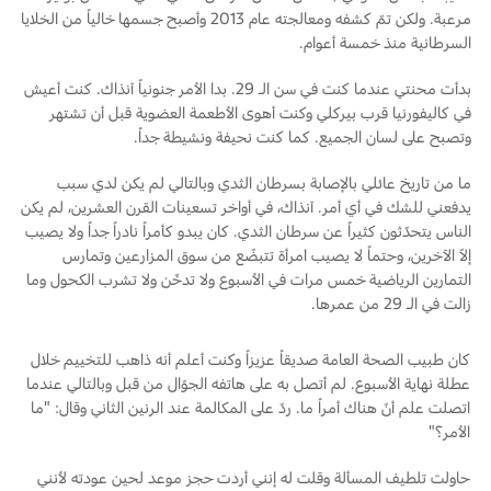
مرعبة. ولكن تمّ كشفه ومعالجته عام 2013 وأصبح جسمها خالياً من الخلايا
Ford Protect لمحة عامة عن
السرطانية منذ خمسة أعوام.
السعودية‬
باقة الصيانة الفائقة
بدأت محنتي عندما كنت في سن الـ 29. بدا الأمر جنونياً آنذاك. كنت أعيش
باقة الخدمة
الامارات
في كاليفورنيا قرب بيركلي وكنت أهوى الأطعمة العضوية قبل أن تشتهر
باقة العناية الفائقة
وتصبح على لسان الجميع. كما كنت نحيفة ونشيطة جداً.
العربية
ما من تاريخ عائلي بالإصابة بسرطان الثدي وبالتالي لم يكن لدي سبب
دعم المزامنة
يدفعني للشك في أي أمر. آنذاك، في أواخر تسعينات القرن العشرين، لم يكن
المتحدة
الناس يتحدّثون كثيراً عن سرطان الثدي. كان يبدو كأمراً نادراً جداً ولا يصيب
إلاّ الآخرين، وحتماً لا يصيب امرأة تتبضّع من سوق المزارعين وتمارس
تقنية 4 SYNC
اليمن
التمارين الرياضية خمس مرات في الأسبوع ولا تدخّن ولا تشرب الكحول وما
زالت في الـ 29 من عمرها.
أجزاء
كان طبيب الصحة العامة صديقاً عزيزاً وكنت أعلم أنه ذاهب للتخييم خلال
عطلة نهاية الأسبوع. لم أتصل به على هاتفه الجوّال من قبل وبالتالي عندما
قطع غيار فورد الأصلية
اتصلت علم أنّ هناك أمراً ما. ردّ على المكالمة عند الرنين الثاني وقال: "ما
موتوركرافت
الأمر؟"
قطع مقلدة
حاولت تلطيف المسألة وقلت له إنني أردت حجز موعد لحين عودته لأنني