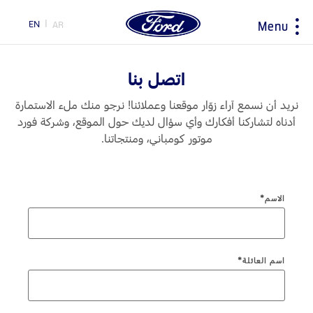
EN
AR
Menu
ty
اتصل بنا
نريد أن نسمع آراء زوّار موقعنا وعملائنا! نرجو منك ملء الاستمارة
اختيار
ابحاث
سيارتي
حول فورد
أدناه لتشاركنا أفكارك وأي سؤال لديك حول الموقع، وشركة فورد
البلد
موتور كومباني، ومنتجاتنا.
تطبيق Ford app
مغلومات الشركة
اكتشف جميع المركبات
التاريخ و التراث
تحديثات البرامج
احجز طلب قيادة
تحميل المواصفات
اكتشف مركبتك فورد
الاسم*
اكسسوارات
اكتشف فورد SYNC
المبادرات
تقنية EcoBoost
إرشادات القيادة
تكنولوجيا
إرشادات لتوفير الوقود
محاربات بروح وردية
اسم العائلة*
اختر
TM
جهة تحويل فورد برو
بلدك
خدمة الصيانة
السعر ومكان