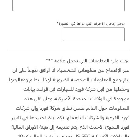
الضمان والتأمين
السعودية‬
يرجى إدخال الأحرف التي تراها في الصورة*
Ford Protect لمحة عامة عن
الامارات
باقة الصيانة الفائقة
العربية
باقة الخدمة
باقة العناية الفائقة
المتحدة
يجب ملئ المعلومات التي تحمل علامة "*"
عبر الإفصاح عن معلوماتي الشخصية، أنا أوافق طوعاً على أن
اليمن
دعم المزامنة
يتمّ جمع المعلومات الشخصية الضرورية لهذا النظام ومعالجتها
وحفظها من قِبل شركة فورد للسيارات في قواعد بيانات
تقنية 4 SYNC
موجودة في الولايات المتحدة الأميركية، وعلى نقل هذه
المعلومات حول العالم ضمن نطاق شركة فورد وإلى شركات
أجزاء
فورد الفرعية والشركات التابعة لها (كما يتمّ تحديدها في تقرير
قطع غيار فورد الأصلية
فورد السنويّ الأحدث الذي يتمّ تقديمه إلى هيئة الأوراق المالية
موتوركرافت
والتداولات الأميركية US SEC بموجب التقرير الماليّ ‎10-K