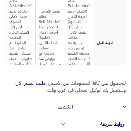
نظام
نظام
البحرين
®
®
Belt-Minder
Belt-Minder
الخدمات السريعة
(للتّذكير بربط
الصّف الأمامي:
(للتّذكير بربط
ال
طلب سعر
المساعدة على الطريق
أحزمة الأمان
نظام
أحزمة الأمان
العراق
®
®
الأماميّة)
Belt-Minder
الأماميّة)
r
البحث عن الوكيل
خطة الخدمات الممتدة
بابان (‏2):
(للتّذكير بربط
بابان (‏2):
أسطول فورد
الأردن
الصّفّ الثاني،
أحزمة الأمان
الصّفّ الثاني،
إصلاح أضرار الحوادث
المقاعد
الأماميّة)
المقاعد
القسائم والخصومات الخاصة بالصيانة
الجانبيّة مع
الصّفّ الثّاني،
الجانبيّة مع
أحزمة الأمان
الكويت
نوابض شدّ
المقاعد
نوابض شدّ
إضافات
كويك لاين
مسبقة الضّبط
الجانبيّة مع
مسبقة الضّبط
الإطارات
4 أبواب: الصّفّ
نوابض شدّ
4 أبواب: الصّفّ
لبنان
الثّاني، المقاعد
مسبقة الضّبط،
الثّاني، المقاعد
مس
فورد بروتكت
الجانبيّة مع
مع مقعد
الجانبيّة مع
خطة الخدمات الممتدة
سلطنة
نوابض شدّ
أوسط
نوابض شدّ
خدمات فورد
مسبقة الضّبط،
مسبقة الضّبط،
للحصول على كافة المعلومات عن الأسعار،
اطلب السعر
الآن
مع مقعد
مع مقعد
عمان
وسيتصل بك الوكيل المحلي في أقرب وقت.
أوسط
أوسط
خدمة المحرك
خدمة الفرامل
قطر
نظام مراقبة ضغط
الكشف
الإطارات الفرديّة
خدمة البطارية
TPMS
تغيير زيت
‫المملكة
روابط سريعة
تغيير الفلاتر
تجهيزات ISOFIX
لتثبيت كراسي
العربية