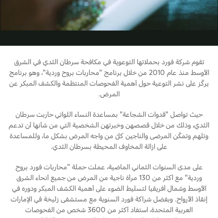
Video
البحرين
الخدمات السريعة
طلب سعر
المساعدة على الطريق
العراق
البحث عن الوكيل
خطة الخدمات الممتدة
أسطول فورد
الأردن
إصلاح أضرار الحوادث
تقوم شركة فورد بحملاتها التوعوية في مكافحة سرطان الثدي في الشرق
القسائم والخصومات الخاصة بالصيانة
الأوسط منذ عام 2010 من خلال برنامج "محاربات بروح وردية"، وهو برنامج
الكويت
إضافات
كويك لاين
يركّز على نشر التوعية حول أهمية الفحوصات المنتظمة والكشف المبكر عن
المرض.
الإطارات
لبنان
فورد بروتكت
حيث تواصل "قدوات الشجاعة" بمساعدة النساء اللواتي حاربت سرطان
خطة الخدمات الممتدة
سلطنة
الثدي، وذلك من خلال قصصهن وخبرتهن الشخصية التي من شأنها أن تدعم
خدمات فورد
وتلهم وتمكّن المرضى والناجين كلّ من واجه المرض بشكل ما، وللمساعدة
على ازالة المخاوف المحيطة بسرطان الثدي.
عمان
خدمة المحرك
خدمة الفرامل
على مدى السنوات الثماني الماضية، عملت حملة "محاربات فورد بروح
قطر
وردية" مع أكثر من 130 مرأة ناجية من المرض من جميع أنحاء الشرق
خدمة البطارية
الأوسط وشمال أفريقيا لتسليط الضوء على أهمية الكشف المبكر ودوره في
تغيير زيت
‫المملكة
إنقاذ الأرواح. وبفضل شراكة فورد السنوية مع مستشفى زليخة في الإمارات
تغيير الفلاتر
العربية المتحدة، استفاد أكثر من 3600 شخص من الفحوصات
العربية