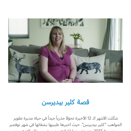
قصة كلير بيديرسن
شكّلت الأشهر الـ 12 الأخيرة تحوّلاً جذرياً جيداً في حياة مديرة تطوير
المواهب "كلير بيديرسن". حيث أخبرها طبيبها بشفائها في شهر نوفمبر
من سنة 2017 بعد خضوعها للعلاج من مرض سرطان الثدي من