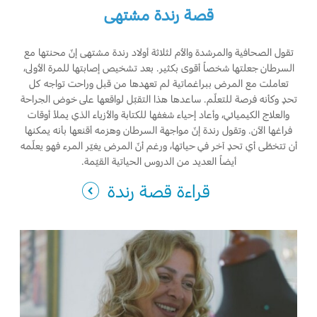
قصة رندة مشتهى
تقول الصحافية والمرشدة والأم لثلاثة أولاد رندة مشتهى إنّ محنتها مع
السرطان جعلتها شخصاً أقوى بكثير. بعد تشخيص إصابتها للمرة الأولى،
تعاملت مع المرض ببراغماتية لم تعهدها من قبل وراحت تواجه كل
تحدٍ وكأنه فرصة للتعلّم. ساعدها هذا التقبّل لواقعها على خوض الجراحة
والعلاج الكيميائي، وأعاد إحياء شغفها للكتابة والأزياء الذي يملأ أوقات
فراغها الآن. وتقول رندة إنّ مواجهة السرطان وهزمه أقنعها بأنه يمكنها
أن تتخطّى أي تحدٍ آخر في حياتها، ورغم أنّ المرض يغيّر المرء فهو يعلّمه
أيضاً العديد من الدروس الحياتية القيّمة.
قراءة قصة رندة