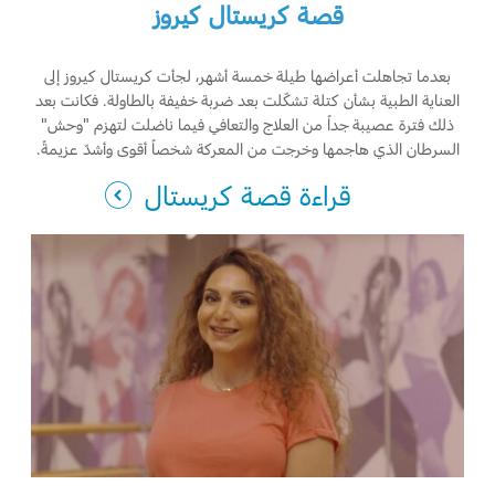
قصة كريستال كيروز
بعدما تجاهلت أعراضها طيلة خمسة أشهر، لجأت كريستال كيروز إلى
العناية الطبية بشأن كتلة تشكّلت بعد ضربة خفيفة بالطاولة. فكانت بعد
ذلك فترة عصيبة جداً من العلاج والتعافي فيما ناضلت لتهزم "وحش"
السرطان الذي هاجمها وخرجت من المعركة شخصاً أقوى وأشدّ عزيمةً.
قراءة قصة كريستال