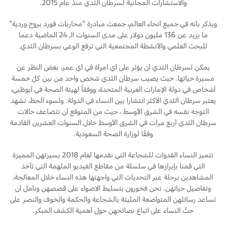
والاستشارات المجانية لسرطان الثدي منذ عام 2015.
الضمان والتأمين
السعودية‬
ويذكر بأنه في جميع أنحاء العالم، جمعت مبادرة "محاربات فورد بروح وردية"
ما يزيد عن 136 مليون دولار على مدى السنوات الـ 24 الماضية دعما
للبحث العلمي والأنشطة المجتمعية التي ترفع الوعي بسرطان الثدي.
Ford Protect لمحة عامة عن
الامارات
باقة الصيانة الفائقة
يمكن لسرطان الثدي أن يؤثر على أي امرأة في أي عمر، بغض النظر عن
العربية
باقة الخدمة
مسيرة حياتها. حيث يصيب سرطان الثدي شخص واحد من بين كلّ خمسة
باقة العناية الفائقة
أشخاص في دولة الإمارات العربية المتحدة، ووفقاً لهيئة الصحة في أبوظبي،
المتحدة
يعتبر سرطان الثدي الاكثر انتشارا بين النساء في الدولة. ولسوء الحظ، نشهد
التوجه نفسه في الشرق الأوسط ، حيث من المتوقع أن تتضاعف حالات
اليمن
دعم المزامنة
سرطان الثدي أربع مرات في الشرق الأوسط خلال السنوات العشرين القادمة
وفقًا لوزارة الصحة السعودية.
تقنية 4 SYNC
تتميز النساء القدوات للشجاعة التي نقدمها لعام 2018 بسيرتهن المميزة
التي قمنا بإبرازها في سلسلة من مقاطع الفيديو الملهمة التي تأخذ
المشاهدين برحلة عبر التحديات التي واجهتها هذه النساء خلال المعالجة،
أجزاء
وتفاصيل حياتهن. نحن فخورون بتسليط الاضواء على قصصهن ونأمل أن
تساعد رسائلهن المتواضعة المليئة بالشجاعة والحكمة والخوف والنصر على
قطع غيار فورد الأصلية
حثّ النساء على اتباع نصائحهن حول أهمية الكشف المبكر.
موتوركرافت