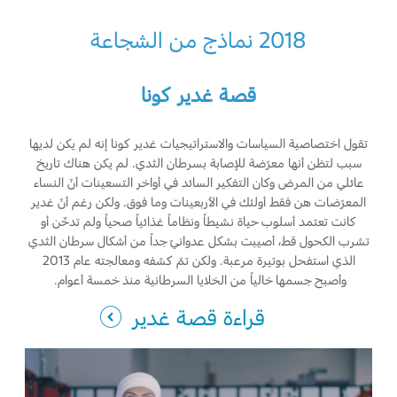
قطع مقلدة
2018 نماذج من الشجاعة
اتصل بنا
قصة غدير كونا
اتصل بنا
البحث عن الوكيل
تقول اختصاصية السياسات والاستراتيجيات غدير كونا إنه لم يكن لديها
سبب لتظن أنها معرّضة للإصابة بسرطان الثدي. لم يكن هناك تاريخ
الأسئلة الشائعة
عائلي من المرض وكان التفكير السائد في أواخر التسعينات أنّ النساء
المعرّضات هن فقط أولئك في الأربعينات وما فوق. ولكن رغم أنّ غدير
كانت تعتمد أسلوب حياة نشيطاً ونظاماً غذائياً صحياً ولم تدخّن أو
تشرب الكحول قط، أصيبت بشكل عدوانيّ جداً من أشكال سرطان الثدي
الذي استفحل بوتيرة مرعبة. ولكن تمّ كشفه ومعالجته عام 2013
وأصبح جسمها خالياً من الخلايا السرطانية منذ خمسة أعوام.
قراءة قصة غدير