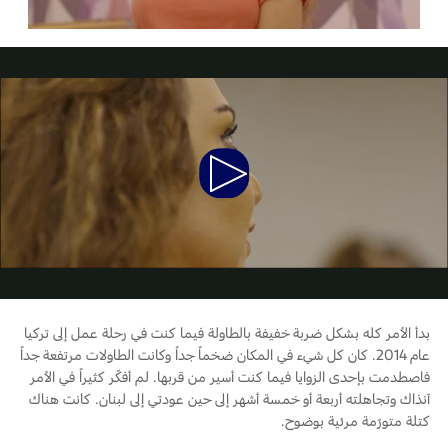
البحرين
الخدمات السريعة
طلب سعر
المساعدة على الطريق
العراق
البحث عن الوكيل
خطة الخدمات الممتدة
أسطول فورد
الأردن
إصلاح أضرار الحوادث
القسائم والخصومات الخاصة بالصيانة
الكويت
Play
إضافات
كويك لاين
الإطارات
لبنان
Video
فورد بروتكت
خطة الخدمات الممتدة
سلطنة
خدمات فورد
عمان
خدمة المحرك
بدأ الأمر كله بشكل ضربة خفيفة بالطاولة فيما كنت في رحلة عمل إلى تركيا
خدمة الفرامل
قطر
عام 2014. كان كل شيء في المكان ضخماً جداً وكانت الطاولات مرتفعة جداً
خدمة البطارية
فاصطدمت بإحدى الزوايا فيما كنت أسير من قربها. لم أفكّر كثيراً في الأمر
تغيير زيت
‫المملكة
آنذاك وتجاهلته أربعة أو خمسة أشهر إلى حين عودتي إلى لبنان. كانت هناك
كتلة متورّمة مرئية بوضوح.
تغيير الفلاتر
العربية