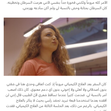
الأمر كله مروعاً ولكنني فخورة جداً بنفسي لأنني هزمت السرطان وتخطّيته.
قطع مقلدة
كان السرطان بمثابة وحش بالنسبة لي ولم أكن سأدعه يهزمني.
اتصل بنا
اتصل بنا
البحث عن الوكيل
الأسئلة الشائعة
كان السفر بعد العلاج الكيميائي مروعاً إذ كنت أتعافى وحدي هنا في شقتي
بدون أصدقائي ولا أهلي ولا إخوتي، بدون أي دعم معنوي. كان ذلك أصعب
أمر بالنسبة لي. صُدمت كثيراً عندما تساقط شعري لأنّ الطبيب قال إنني لن
أفقده بعدما استخدمنا قبعة تبريد تجمّد رأسي بحيث لا يتأثر بالعلاج
الكيميائي. بالرغم من ذلك، بعد الجلسة الثالثة من العلاج الكيميائي، فقدت