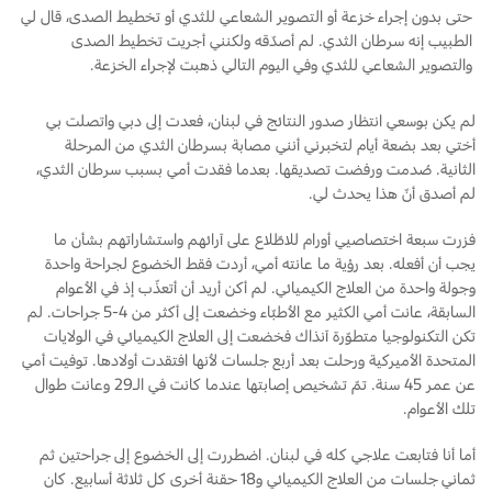
حتى بدون إجراء خزعة أو التصوير الشعاعي للثدي أو تخطيط الصدى، قال لي
الطبيب إنه سرطان الثدي. لم أصدّقه ولكنني أجريت تخطيط الصدى
الضمان والتأمين
السعودية‬
والتصوير الشعاعي للثدي وفي اليوم التالي ذهبت لإجراء الخزعة.
Ford Protect لمحة عامة عن
الامارات
لم يكن بوسعي انتظار صدور النتائج في لبنان، فعدت إلى دبي واتصلت بي
باقة الصيانة الفائقة
أختي بعد بضعة أيام لتخبرني أنني مصابة بسرطان الثدي من المرحلة
العربية
باقة الخدمة
الثانية. صُدمت ورفضت تصديقها. بعدما فقدت أمي بسبب سرطان الثدي،
لم أصدق أنّ هذا يحدث لي.
باقة العناية الفائقة
المتحدة
فزرت سبعة اختصاصيي أورام للاطّلاع على آرائهم واستشاراتهم بشأن ما
اليمن
دعم المزامنة
يجب أن أفعله. بعد رؤية ما عانته أمي، أردت فقط الخضوع لجراحة واحدة
وجولة واحدة من العلاج الكيميائي. لم أكن أريد أن أتعذّب إذ في الأعوام
السابقة، عانت أمي الكثير مع الأطبّاء وخضعت إلى أكثر من 4-5 جراحات. لم
تقنية 4 SYNC
تكن التكنولوجيا متطوّرة آنذاك فخضعت إلى العلاج الكيميائي في الولايات
المتحدة الأميركية ورحلت بعد أربع جلسات لأنها افتقدت أولادها. توفيت أمي
عن عمر 45 سنة. تمّ تشخيص إصابتها عندما كانت في الـ29 وعانت طوال
أجزاء
تلك الأعوام.
قطع غيار فورد الأصلية
أما أنا فتابعت علاجي كله في لبنان. اضطررت إلى الخضوع إلى جراحتين ثم
ثماني جلسات من العلاج الكيميائي و18 حقنة أخرى كل ثلاثة أسابيع. كان
موتوركرافت