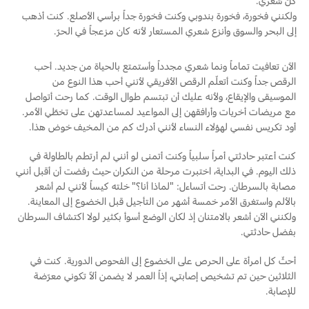
كلّ شعري.
ولكنني فخورة، فخورة بندوبي وكنت فخورة جداً برأسي الأصلع. كنت أذهب
إلى البحر والسوق وأنزع شعري المستعار لأنه كان مزعجاً في الحرّ.
الآن تعافيت تماماً ونما شعري مجدداً وأستمتع بالحياة من جديد. أحب
الرقص جداً وكنت أتعلّم الرقص الأفريقي لأنني أحب هذا النوع من
الموسيقى والإيقاع، ولأنه عليك أن تبتسم طوال الوقت. كما رحت أتواصل
مع مريضات أخريات وأرافقهن إلى المواعيد لمساعدتهن على تخطّي الأمر.
أود تكريس نفسي لهؤلاء النساء لأنني أدرك كم من المخيف خوض هذا.
كنت أعتبر حادثتي أمراً سلبياً وكنت أتمنى لو أنني لم أرتطم بالطاولة في
ذلك اليوم. في البداية، اختبرت مرحلة من النكران حيث رفضت أن أقبل أنني
مصابة بالسرطان. رحت أتساءل: "لماذا أنا؟" خلته كيساً لأنني لم أشعر
بالألم واستغرق الأمر خمسة أشهر من التأجيل قبل الخضوع إلى المعاينة.
ولكنني الآن أشعر بالامتنان إذ لكان الوضع أسوأ بكثير لولا اكتشاف السرطان
بفضل حادثتي.
أحثّ كل امرأة على الحرص على الخضوع إلى الفحوص الدورية. كنت في
الثلاثين حين تم تشخيص إصابتي، إذاً العمر لا يضمن ألاّ تكوني معرّضة
للإصابة.