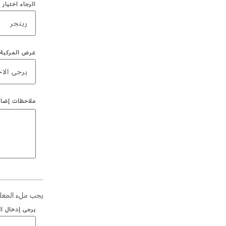
الرجاء اختيار 
رينجر
غرض المركبة
يرجى الاخ
ملاحظات إضاف
يجب ملء المعلو
يرجى إدخال ال