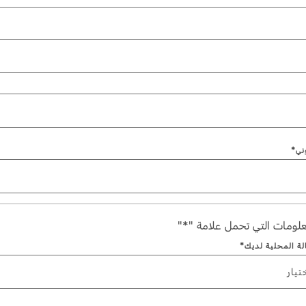
Jordan
الأردن
Kuwait
الكويت
Lebanon
لبنان
Oman
سلطنة عمان
Qatar
قطر
Saudi Arabia
‫المملكة العربية السعودية‬
United Arab Emirates
الامارات العربية المتحدة
وني*
Yemen
اليمن
لومات التي تحمل علامة "*"
الة المحلية لديك*
تيار