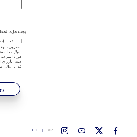
يجب ملء المعلو
عبر الإف
الضرورية لهذا
الولايات الم
فورد الفرعية 
فورد) وإلى مز
رج
AR
EN