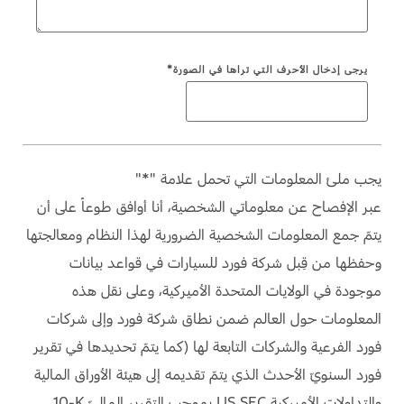
دعم المزامنة
السعودية‬
يرجى إدخال الأحرف التي تراها في الصورة*
الامارات
تقنية 4 SYNC
العربية
أجزاء
المتحدة
يجب ملئ المعلومات التي تحمل علامة "*"
قطع غيار فورد الأصلية
عبر الإفصاح عن معلوماتي الشخصية، أنا أوافق طوعاً على أن
اليمن
موتوركرافت
يتمّ جمع المعلومات الشخصية الضرورية لهذا النظام ومعالجتها
قطع مقلدة
وحفظها من قِبل شركة فورد للسيارات في قواعد بيانات
موجودة في الولايات المتحدة الأميركية، وعلى نقل هذه
اتصل بنا
المعلومات حول العالم ضمن نطاق شركة فورد وإلى شركات
فورد الفرعية والشركات التابعة لها (كما يتمّ تحديدها في تقرير
اتصل بنا
البحث عن الوكيل
فورد السنويّ الأحدث الذي يتمّ تقديمه إلى هيئة الأوراق المالية
الأسئلة الشائعة
والتداولات الأميركية US SEC بموجب التقرير الماليّ ‎10-K