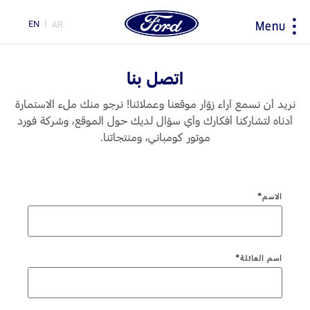
EN
AR
Menu
ty
اتصل بنا
نريد أن نسمع آراء زوّار موقعنا وعملائنا! نرجو منك ملء الاستمارة
اختيار
ابحاث
سيارتي
حول فورد
أدناه لتشاركنا أفكارك وأي سؤال لديك حول الموقع، وشركة فورد
البلد
موتور كومباني، ومنتجاتنا.
اكسسوارات
مغلومات الشركة
اكتشف جميع المركبات
التاريخ و التراث
احجز طلب قيادة
نصائح القيادة و توفير الوقود
تحميل المواصفات
إرشادات لتوفير الوقود
الاسم*
اكتشف فورد SYNC
المبادرات
تقنية EcoBoost
خدمة الصيانة
تكنولوجيا
محاربات بروح وردية
اسم العائلة*
اختر
TM
جهة تحويل فورد برو
الخدمات السريعة
بلدك
المساعدة على الطريق
السعر ومكان