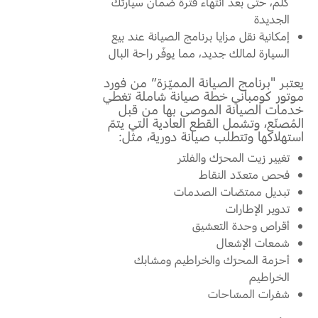
كلم، حتى بعد انتهاء فترة ضمان سيارتك
الجديدة
دعم المزامنة
السعودية‬
إمكانية نقل مزايا برنامج الصيانة عند بيع
السيارة لمالك جديد، مما يوفّر راحة البال
الامارات
تقنية 4 SYNC
يعتبر "برنامج الصيانة المميّزة” من فورد
موتور كومباني خطة صيانة شاملة تغطي
العربية
خدمات الصيانة الموصى بها من قبل
أجزاء
المُصنّع، وتشمل القطع العادية التي يتمّ
المتحدة
استهلاكها وتتطلب صيانة دورية، مثل:
قطع غيار فورد الأصلية
تغيير زيت المحرّك والفلتر
اليمن
موتوركرافت
فحص متعدّد النقاط
قطع مقلدة
تبديل ممتصّات الصدمات
تدوير الإطارات
أقراص وحدة التعشيق
اتصل بنا
شمعات الإشعال
أحزمة المحرّك والخراطيم ومشابك
اتصل بنا
الخراطيم
البحث عن الوكيل
شفرات المسّاحات
الأسئلة الشائعة