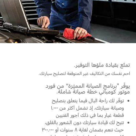
خطة الخدمات الممتدة
البحرين
إصلاح أضرار الحوادث
طلب سعر
القسائم والخصومات الخاصة بالصيانة
العراق
البحث عن الوكيل
الإطارات
أسطول فورد
الأردن
خدمات فورد
الكويت
إضافات
خدمة المحرك
لبنان
تمتّع بقيادة ملؤها التوفير.
فورد بروتكت
خدمة الفرامل
احمِ نفسك من التكاليف غير المتوقعة لتصليح سيارتك.
خطة الخدمات الممتدة
سلطنة
خدمة البطارية
يوفّر "برنامج الصيانة المميّزة” من فورد
تغيير زيت
موتور كومباني خطة صيانة شاملة.
عمان
تغيير الفلاتر
توفّر لك راحة البال فيما يتعلق بتصليح
قطر
وصيانة سيارتك، إذ تشمل أكثر من ١.٠٠٠
الضمان و التأمين
قطعة غيار بما في ذلك أجور الفنيين
‫المملكة
تتيح لك قيادة سيارتك دون الشعور بالقلق،
حيث تنعم بضمان لغاية ٨ سنوات أو ٣٠٠.٠٠٠
فورد بروتكت
العربية