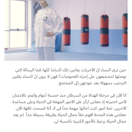
حين ترى النساء أنّ الأخريات يعانين تلك الدراما كلها، فما الرسالة التي
نوصلها لتشجيعهن على إجراء الفحوصات؟ فهن لا يرون أنّ النساء يلقين
الترحيب بسهولة بعد عودتهن إلى المجتمع.
أنا الآن في مرحلة الهَدأة من السرطان منذ خمسة أعوام وأشعر بالامتنان
لأنني اختبرته إذ جعلني أركّز على الأمور المهمّة في الحياة وعلى مساعدة
الآخرين. ثمة أمور كنت أخالها مهمة جداً في الـ 43 أصبحت تافهة الآن.
جعلتني هذه المحنة أفهم حقاً جمال الحياة بطريقة بسيطة جداً. لم يعد
جمال الحياة يرتبط بالأمور الكبيرة بالنسبة لي.