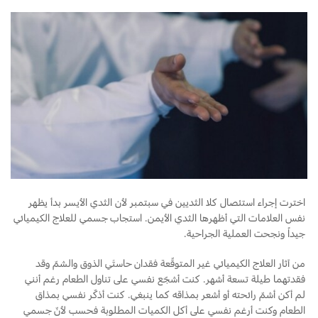
اخترت إجراء استئصال كلا الثديين في سبتمبر لأن الثدي الأيسر بدأ يظهر
نفس العلامات التي أظهرها الثدي الأيمن. استجاب جسمي للعلاج الكيميائي
جيداً ونجحت العملية الجراحية.
من آثار العلاج الكيميائي غير المتوقّعة فقدان حاستَي الذوق والشمّ وقد
فقدتهما طيلة تسعة أشهر. كنت أشجّع نفسي على تناول الطعام رغم أنني
لم أكن أشمّ رائحته أو أشعر بمذاقه كما ينبغي. كنت أذكّر نفسي بمذاق
الطعام وكنت أرغم نفسي على أكل الكميات المطلوبة فحسب لأنّ جسمي