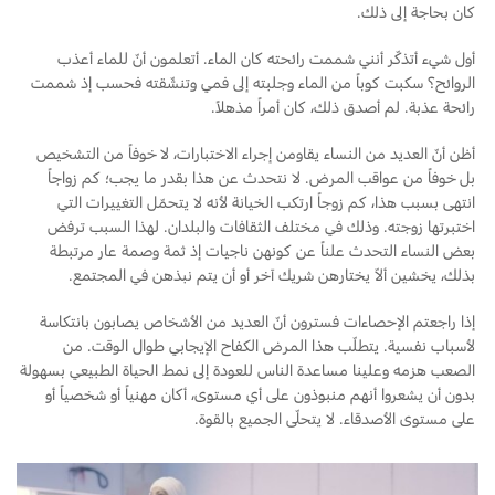
كان بحاجة إلى ذلك.
أول شيء أتذكّر أنني شممت رائحته كان الماء. أتعلمون أنّ للماء أعذب
الروائح؟ سكبت كوباً من الماء وجلبته إلى فمي وتنشّقته فحسب إذ شممت
رائحة عذبة. لم أصدق ذلك، كان أمراً مذهلاً.
أظن أنّ العديد من النساء يقاومن إجراء الاختبارات، لا خوفاً من التشخيص
بل خوفاً من عواقب المرض. لا نتحدث عن هذا بقدر ما يجب؛ كم زواجاً
انتهى بسبب هذا، كم زوجاً ارتكب الخيانة لأنه لا يتحمّل التغييرات التي
اختبرتها زوجته. وذلك في مختلف الثقافات والبلدان. لهذا السبب ترفض
بعض النساء التحدث علناً عن كونهن ناجيات إذ ثمة وصمة عار مرتبطة
بذلك، يخشين ألاّ يختارهن شريك آخر أو أن يتم نبذهن في المجتمع.
إذا راجعتم الإحصاءات فسترون أنّ العديد من الأشخاص يصابون بانتكاسة
لأسباب نفسية. يتطلّب هذا المرض الكفاح الإيجابي طوال الوقت. من
الصعب هزمه وعلينا مساعدة الناس للعودة إلى نمط الحياة الطبيعي بسهولة
بدون أن يشعروا أنهم منبوذون على أي مستوى، أكان مهنياً أو شخصياً أو
على مستوى الأصدقاء. لا يتحلّى الجميع بالقوة.