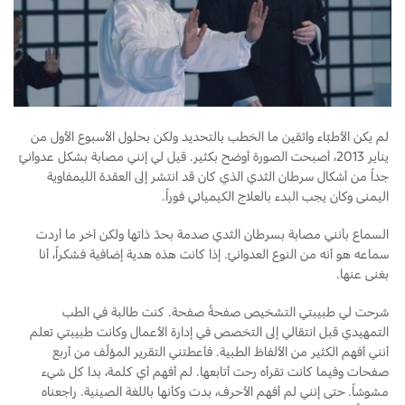
لم يكن الأطبّاء واثقين ما الخطب بالتحديد ولكن بحلول الأسبوع الأول من
يناير 2013، أصبحت الصورة أوضح بكثير. قيل لي إنني مصابة بشكل عدوانيّ
جداً من أشكال سرطان الثدي الذي كان قد انتشر إلى العقدة الليمفاوية
اليمنى وكان يجب البدء بالعلاج الكيميائي فوراً.
السماع بأنني مصابة بسرطان الثدي صدمة بحدّ ذاتها ولكن آخر ما أردت
سماعه هو أنه من النوع العدوانيّ. إذا كانت هذه هدية إضافية فشكراً، أنا
بغنى عنها.
شرحت لي طبيبتي التشخيص صفحةً صفحة. كنت طالبة في الطب
التمهيدي قبل انتقالي إلى التخصص في إدارة الأعمال وكانت طبيبتي تعلم
أنني أفهم الكثير من الألفاظ الطبية. فأعطتني التقرير المؤلّف من أربع
صفحات وفيما كانت تقرأه رحت أتابعها. لم أفهم أي كلمة، بدا كل شيء
مشوشاً. حتى إنني لم أفهم الأحرف، بدت وكأنها باللغة الصينية. راجعناه