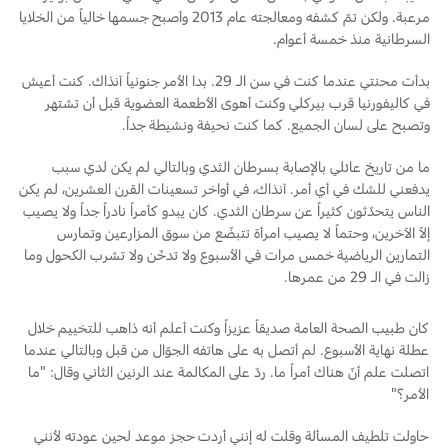
مرعبة. ولكن تمّ كشفه ومعالجته عام 2013 وأصبح جسمها خالياً من الخلايا
السرطانية منذ خمسة أعوام.
دعم المزامنة
السعودية‬
بدأت محنتي عندما كنت في سن الـ 29. بدا الأمر جنونياً آنذاك. كنت أعيش
الامارات
تقنية 4 SYNC
في كاليفورنيا قرب بيركلي وكنت أهوى الأطعمة العضوية قبل أن تشتهر
وتصبح على لسان الجميع. كما كنت نحيفة ونشيطة جداً.
العربية
أجزاء
ما من تاريخ عائلي بالإصابة بسرطان الثدي وبالتالي لم يكن لدي سبب
يدفعني للشك في أي أمر. آنذاك، في أواخر تسعينات القرن العشرين، لم يكن
المتحدة
الناس يتحدّثون كثيراً عن سرطان الثدي. كان يبدو كأمراً نادراً جداً ولا يصيب
قطع غيار فورد الأصلية
إلاّ الآخرين، وحتماً لا يصيب امرأة تتبضّع من سوق المزارعين وتمارس
اليمن
موتوركرافت
التمارين الرياضية خمس مرات في الأسبوع ولا تدخّن ولا تشرب الكحول وما
قطع مقلدة
زالت في الـ 29 من عمرها.
كان طبيب الصحة العامة صديقاً عزيزاً وكنت أعلم أنه ذاهب للتخييم خلال
اتصل بنا
عطلة نهاية الأسبوع. لم أتصل به على هاتفه الجوّال من قبل وبالتالي عندما
اتصلت علم أنّ هناك أمراً ما. ردّ على المكالمة عند الرنين الثاني وقال: "ما
اتصل بنا
الأمر؟"
البحث عن الوكيل
حاولت تلطيف المسألة وقلت له إنني أردت حجز موعد لحين عودته لأنني
الأسئلة الشائعة