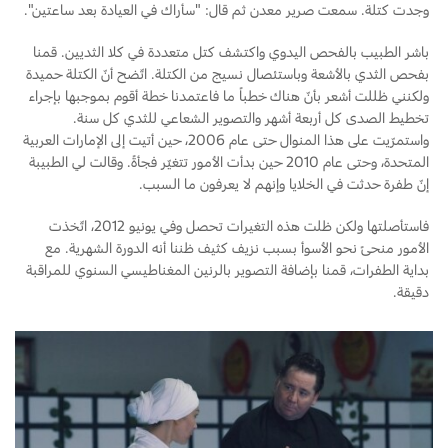
وجدت كتلة. سمعت صرير معدن ثم قال: "سأراك في العيادة بعد ساعتين".
باشر الطبيب بالفحص اليدوي واكتشف كتل متعددة في كلا الثديين. قمنا
بفحص الثدي بالأشعة وباستئصال نسيج من الكتلة. اتّضح أنّ الكتلة حميدة
ولكنني ظللت أشعر بأنّ هناك خطباً ما فاعتمدنا خطة أقوم بموجبها بإجراء
تخطيط الصدى كل أربعة أشهر والتصوير الشعاعي للثدي كل سنة.
واستمرّيت على هذا المنوال حتى عام 2006، حين أتيت إلى الإمارات العربية
المتحدة، وحتى عام 2010 حين بدأت الأمور تتغيّر فجأةً. وقالت لي الطبيبة
إنّ طفرة حدثت في الخلايا وإنهم لا يعرفون ما السبب.
فاستأصلتها ولكن ظلت هذه التغيرات تحصل وفي يونيو 2012، اتّخذت
الأمور منحىً نحو الأسوأ بسبب نزيف كثيف ظننا أنه الدورة الشهرية. مع
بداية الطفرات، قمنا بإضافة التصوير بالرنين المغناطيسي السنوي للمراقبة
دقيقة.