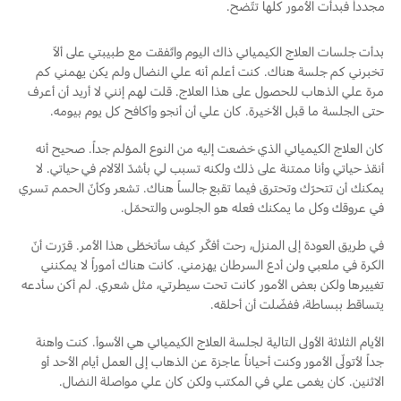
مجدداً فبدأت الأمور كلها تتّضح.
بدأت جلسات العلاج الكيميائي ذاك اليوم واتّفقت مع طبيبتي على ألاّ
تخبرني كم جلسة هناك. كنت أعلم أنه علي النضال ولم يكن يهمني كم
مرة علي الذهاب للحصول على هذا العلاج. قلت لهم إنني لا أريد أن أعرف
حتى الجلسة ما قبل الأخيرة. كان علي أن أنجو وأكافح كل يوم بيومه.
كان العلاج الكيميائي الذي خضعت إليه من النوع المؤلم جداً. صحيح أنه
أنقذ حياتي وأنا ممتنة على ذلك ولكنه تسبب لي بأشدّ الآلام في حياتي. لا
يمكنك أن تتحرّك وتحترق فيما تقبع جالساً هناك. تشعر وكأنّ الحمم تسري
في عروقك وكل ما يمكنك فعله هو الجلوس والتحمّل.
في طريق العودة إلى المنزل، رحت أفكّر كيف سأتخطّى هذا الأمر. قرّرت أنّ
الكرة في ملعبي ولن أدع السرطان يهزمني. كانت هناك أموراً لا يمكنني
تغييرها ولكن بعض الأمور كانت تحت سيطرتي، مثل شعري. لم أكن سأدعه
يتساقط ببساطة، ففضّلت أن أحلقه.
الأيام الثلاثة الأولى التالية لجلسة العلاج الكيميائي هي الأسوأ. كنت واهنة
جداً لأتولّى الأمور وكنت أحياناً عاجزة عن الذهاب إلى العمل أيام الأحد أو
الاثنين. كان يغمى علي في المكتب ولكن كان علي مواصلة النضال.