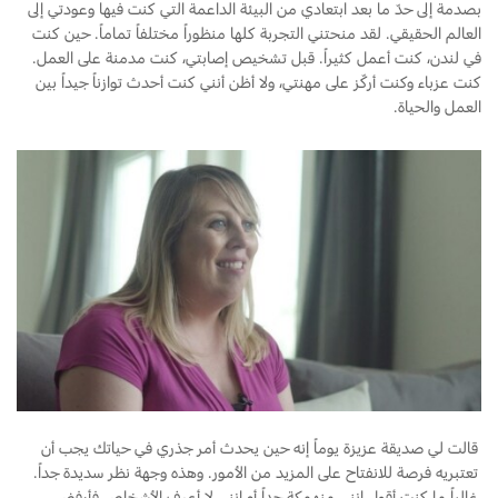
بصدمة إلى حدّ ما بعد ابتعادي من البيئة الداعمة التي كنت فيها وعودتي إلى
العالم الحقيقي. لقد منحتني التجربة كلها منظوراً مختلفاً تماماً. حين كنت
في لندن، كنت أعمل كثيراً. قبل تشخيص إصابتي، كنت مدمنة على العمل.
كنت عزباء وكنت أركّز على مهنتي، ولا أظن أنني كنت أحدث توازناً جيداً بين
العمل والحياة.
قالت لي صديقة عزيزة يوماً إنه حين يحدث أمر جذري في حياتك يجب أن
تعتبريه فرصة للانفتاح على المزيد من الأمور. وهذه وجهة نظر سديدة جداً.
غالباً ما كنت أقول إنني منهمكة جداً أو إنني لا أعرف الأشخاص فأرفض