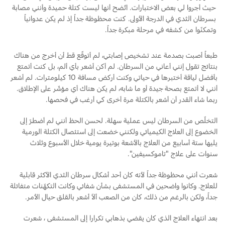
حيث أجروا لي بعض الاختبارات. اتّضح أنها ليست كتلة حميدة وأنني مصابة
بسرطان الثدي في الدرجة الأولى. كنت محظوظة جداً إذ لم يكن عدوانياً
دعم المزامنة
السعودية‬
وتمكنّوا من كشفه في مرحلة مبكرة جداً.
الامارات
تقنية 4 SYNC
طبعاً أصبت بصدمة عند تشخيص إصابتي، لم أتوقّع قط أن أخرج من هناك
بنتائج تقول إنني أعاني من السرطان. لم أكن أشعر بأي ألم، بل كنت أتمتع
العربية
بأفضل لياقة أختبرها في حياتي وكنت أركض مسافة 10 كيلومترات. لم أشعر
أجزاء
أنني لا أتمتع بصحة جيدة أو ما شابه، لم يكن هناك أي مؤشّر على الإطلاق.
المتحدة
ربما شاء القدر أن أشعر بالكتلة مرة أخرى كي أرغب في فحصها.
قطع غيار فورد الأصلية
اليمن
التخلّص من السرطان ليس عملية سهلة. لحسن الحظ أنني لم أضطرّ إلى
موتوركرافت
الخضوع إلى العلاج الكيميائي ولكنني خضعت إلى استئصال الكتلة الورمية
قطع مقلدة
يليها ستة أسابيع من العلاج بالأشعة بوتيرة يومية خلال الأسبوع وثلاث
سنوات على علاج "تاموكسيفين".
اتصل بنا
شعرت أنني محظوظة جداً لأنه كان أحد أشكال سرطان الثدي الأكثر قابلية
للعلاج. وكانوا واضحين في المستشفى بشأن شفائي وكانت التكهّنات متفائلة
اتصل بنا
جداً، ولكن بالرغم من ذلك، كان من الصعب ألاّ أشعر بالقلق حيال الأمر.
البحث عن الوكيل
بعد انتهاء العلاج الذي كان يقضي بذهابي تكرارا إلى المستشفى ، شعرت
الأسئلة الشائعة