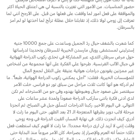
حضور المناسبات. من الأمور التي تغيّرت بالنسبة لي هي اعتناق الحياة أكثر
والموافقة على فعل أمور لما وافقت على فعلها من قبل. على الأرجح أنني لما
تعرّفت إلى زوجي لولا ذلك، إذ تقابلنا خلال عطلة تزلّج لما أخذتها لو لم أمرّ
بالسرطان.
كما شعرت بالشغف حيال ردّ الجميل وساعدت على جمع 10000 جنيه
إسترليني لمستشفى رويال مارسدن الخيرية للسرطان وتحديدا لدراساتها
حول مرض سرطان الثدي، عبر المشاركة في تحدّي ركوب الدراجة الهوائية
في جبال الألب الفرنسية. طرحوا علي الفكرة على أنها مجموعة من أشخاص
غير ممرّنين يقودون دراجات هوائية عتيقة على التلال لجمع المال
للمؤسسات الخيرية. فقلت: "أجل، يمكنني ركوب الدراجة الهوائية، طبعاً". ما
لم أدركه هو أنها كانت ثلاث مراحل من سباق تور دو فرانس. خلت الأمر
سيقتصر على صعود جبال وهبوطها بهدوء وفي جو من الاسترخاء، لم تكن
لدي أدنى فكرة بأنني سأركب الدراجة صعوداً ولمدة عشر ساعات على
التوالي. في اليوم الأخير، ركبنا الدراجات لتسلّق جبل في الصباح، ثم أنجزنا
مرحلة لالب دويز بطرقها المتعرّجة الـ 21 بعد الظهر. حتى اليوم ما زلت لا
أدري كيف أنجزت ذلك. في نهاية المسار، ألقيت الدراجة في وجه زوجي
وقلت إنني لا أريد أن ارى دراجة مجددا!. ما زلت لا أفهم كيف استطعت فعل
ذلك؛ حتماً أنه العزم والإصرار إذ بصراحة، كان الأمر مروعاً منذ البداية حتى
النهاية. ولكن ذاك المبلغ الكبير من المال كان على عاتقي، وبالتالي لم يكن