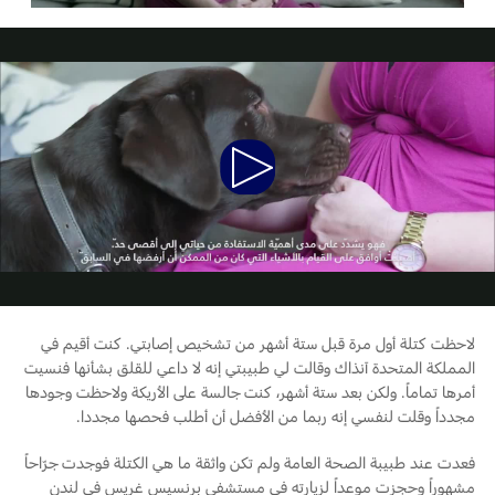
خطة الخدمات الممتدة
البحرين
إصلاح أضرار الحوادث
طلب سعر
القسائم والخصومات الخاصة بالصيانة
العراق
البحث عن الوكيل
الإطارات
أسطول فورد
الأردن
Play
خدمات فورد
الكويت
إضافات
Video
خدمة المحرك
لبنان
فورد بروتكت
خدمة الفرامل
خطة الخدمات الممتدة
سلطنة
خدمة البطارية
تغيير زيت
عمان
لاحظت كتلة أول مرة قبل ستة أشهر من تشخيص إصابتي. كنت أقيم في
تغيير الفلاتر
المملكة المتحدة آنذاك وقالت لي طبيبتي إنه لا داعي للقلق بشأنها فنسيت
قطر
أمرها تماماً. ولكن بعد ستة أشهر، كنت جالسة على الأريكة ولاحظت وجودها
الضمان و التأمين
مجدداً وقلت لنفسي إنه ربما من الأفضل أن أطلب فحصها مجددا.
‫المملكة
فعدت عند طبيبة الصحة العامة ولم تكن واثقة ما هي الكتلة فوجدت جرّاحاً
فورد بروتكت
مشهوراً وحجزت موعداً لزيارته في مستشفى برنسيس غريس في لندن
العربية