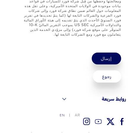
ومعالجتها وحفظها من قِبل شركة فورد للسيارات في قواعد
قطع غيار فورد الأصلية
بيانات موجودة في الولايات المتحدة الأميركية، وعلى نقل هذه
المعلومات حول العالم ضمن نطاق شركة فورد وإلى شركات
موتوركرافت
فورد الفرعية والشركات التابعة لها (كما يتمّ تحديدها في تقرير
فورد السنويّ الأحدث الذي يتمّ تقديمه إلى هيئة الأوراق المالية
قطع مقلدة
والتداولات الأميركية US SEC بموجب التقرير الماليّ ‎10-K
المتوفّر على موقع شركة فورد) وإلى مزوّدي الخدمة الذين
يتعاملون مع فورد ومع الشركات التابعة لها.
اتصل بنا
اتصل بنا
إرسال
البحث عن الوكيل
الأسئلة الشائعة
رجوع
روابط سريعة
AR
EN