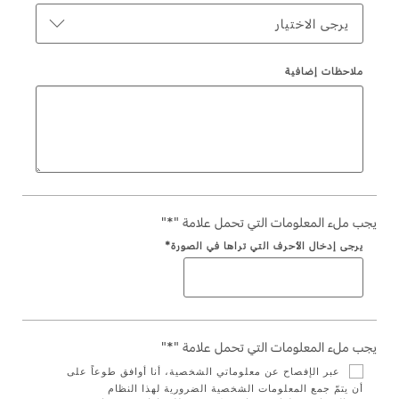
تغيير الفلاتر
يرجى الاختيار
السعودية‬
الضمان والتأمين
ملاحظات إضافية
الامارات
Ford Protect لمحة عامة عن
العربية
باقة الصيانة الفائقة
باقة الخدمة
المتحدة
باقة العناية الفائقة
باقة العناية بمجموعة ناقل الحركة
اليمن
يجب ملء المعلومات التي تحمل علامة "*"
يرجى إدخال الأحرف التي تراها في الصورة*
دعم المزامنة
تقنية 4 SYNC
يجب ملء المعلومات التي تحمل علامة "*"
أجزاء
عبر الإفصاح عن معلوماتي الشخصية، أنا أوافق طوعاً على
أن يتمّ جمع المعلومات الشخصية الضرورية لهذا النظام