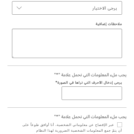
تغيير الفلاتر
يرجى الاختيار
السعودية‬
الضمان والتأمين
ملاحظات إضافية
الامارات
Ford Protect لمحة عامة عن
العربية
باقة الصيانة الفائقة
باقة الخدمة
المتحدة
باقة العناية الفائقة
باقة العناية بمجموعة ناقل الحركة
اليمن
يجب ملء المعلومات التي تحمل علامة "*"
يرجى إدخال الأحرف التي تراها في الصورة*
دعم المزامنة
تقنية 4 SYNC
يجب ملء المعلومات التي تحمل علامة "*"
أجزاء
عبر الإفصاح عن معلوماتي الشخصية، أنا أوافق طوعاً على
أن يتمّ جمع المعلومات الشخصية الضرورية لهذا النظام