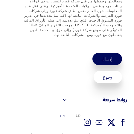
ومعالجتها وحفظها من قِبل شركة فورد للسيارات في قواعد
قطع غيار فورد الأصلية
بيانات موجودة في الولايات المتحدة الأميركية، وعلى نقل هذه
المعلومات حول العالم ضمن نطاق شركة فورد وإلى شركات
موتوركرافت
فورد الفرعية والشركات التابعة لها (كما يتمّ تحديدها في تقرير
فورد السنويّ الأحدث الذي يتمّ تقديمه إلى هيئة الأوراق المالية
قطع مقلدة
والتداولات الأميركية US SEC بموجب التقرير الماليّ ‎10-K
المتوفّر على موقع شركة فورد) وإلى مزوّدي الخدمة الذين
يتعاملون مع فورد ومع الشركات التابعة لها.
اتصل بنا
اتصل بنا
إرسال
البحث عن الوكيل
الأسئلة الشائعة
رجوع
روابط سريعة
AR
EN