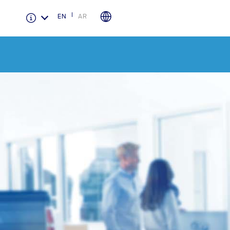
EN
AR
الضمان والتأمين
لمحة عامة عن Ford Protect
باقة الصيانة الفائقة
باقة الخدمة
باقة العناية الفائقة
باقة العناية بمجموعة ناقل الحركة
أجزاء
قطع غيار فورد الأصلية
موتوركرافت
قطع مقلدة