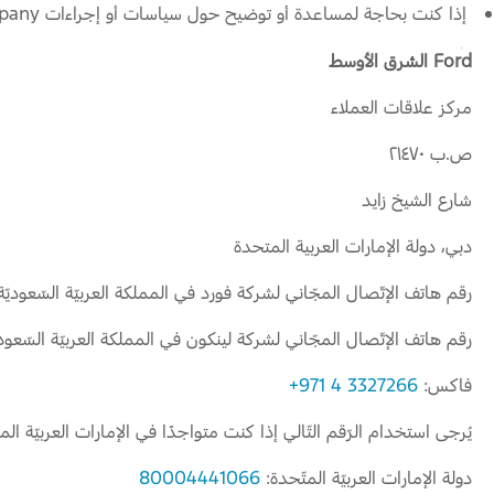
إذا كنت بحاجة لمساعدة أو توضيح حول سياسات أو إجراءات Ford Motor Company، يرجى الاتصال بمركز علاقات عملاء Ford:
Ford الشرق الأوسط
مركز علاقات العملاء
ص.ب ٢١٤٧٠
شارع الشيخ زايد
دبي، دولة الإمارات العربية المتحدة
رقم هاتف الإتّصال المجّاني لشركة فورد في المملكة العربيّة السّعوديّة
رقم هاتف الإتّصال المجّاني لشركة لينكون في المملكة العربيّة السّعودي
فاكس:
3327266 4 971+
يُرجى استخدام الرّقم التّالي إذا كنت متواجدًا في الإمارات العربيّة المت
دولة الإمارات العربيّة المتّحدة:
80004441066