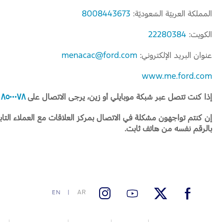
المملكة العربيّة السّعوديّة:
8008443673
الكويت:
22280384
عنوان البريد الإلكتروني:
menacac@ford.com
www.me.ford.com
إذا كنت تتصل عبر شبكة موبايلي أو زين، يرجى الاتصال على
٨٥٠٠٠٧٨ - ٨٠٠
إن كنتم تواجهون مشكلة في الاتصال بمركز العلاقات مع العملاء التابع
بالرقم نفسه من هاتف ثابت.
AR
EN