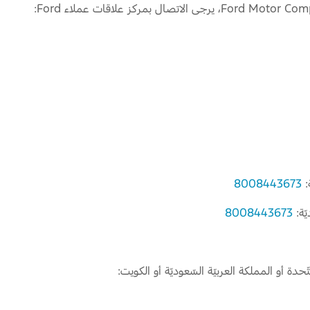
:
8008443673
ّة:
8008443673
ّحدة أو المملكة العربيّة السّعوديّة أو الكويت: