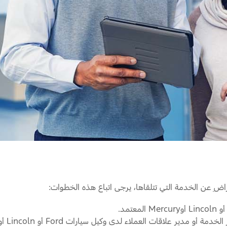
Jordan
الأردن
Kuwait
الكويت
Lebanon
لبنان
Oman
سلطنة عمان
Qatar
قطر
Saudi Arabia
‫المملكة العربية السعودية‬
United Arab Emirates
الامارات العربية المتحدة
Yemen
اليمن
راضِ عن الخدمة التي تتلقاها، يرجى اتباع هذه الخطوات:
قات العملاء لدى وكيل سيارات Ford أو Lincoln أوMercury المعتمد