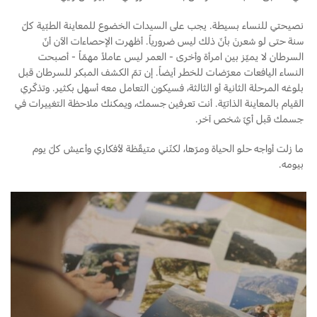
نصيحتي للنساء بسيطة. يجب على السيدات الخضوع للمعاينة الطبّية كلّ
سنة حتى لو شعرنَ بأنّ ذلك ليس ضرورياً. أظهرت الإحصاءات الآن أنّ
السرطان لا يميّز بين امرأة وأخرى - العمر ليس عاملاً مهمّاً - أصبحت
النساء اليافعات معرّضات للخطر أيضاً. إن تمّ الكشف المبكر للسرطان قبل
بلوغه المرحلة الثانية أو الثالثة، فسيكون التعامل معه أسهل بكثير. وتذكّري
القيام بالمعاينة الذاتيّة. أنت تعرفين جسمك، ويمكنك ملاحظة التغييرات في
جسمك قبل أيّ شخص آخر.
ما زلت أواجه حلو الحياة ومرّها، لكنّني متيقّظة لأفكاري وأعيش كلّ يوم
بيومه.