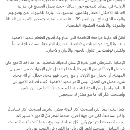
الزراعة في إيطاليا تتمحور حول العائلة، حيث يعمل الجميع في مزرعة
العائلة. الأطفال الصغار يقدّمون المشروبات الباردة للضيوف لدى وصولهم،
والجدة الذي تبلغ من العمر 89 سنة تحلب البقرة. يتمحور الأمر حول العائلة
والمودّة، والأطعمة العضويّة الطبيعيّة.
أظنّ أنّه علينا مراجعة الأطعمة التي نتناولها. أصبح الطعام شديد الأهمية
بالنسبة إليّ؛ الفيتامينات والأطعمة العضويّة الطبيعيّة. لست نباتيّة تماماً
ولكنّني توقّفت عن تناول اللحوم، والألبان والأجبان.
الإصابة بالسرطان تغيّر نظرة الإنسان للحياة. شخصياً، لم أعد آخذ الأمور على
محمل الجد أكثر من اللازم حالياً، هذا يشتمل على الإجهاد ضمن مسيرتي
المهنيّة، أو الجدال مع الأولاد أو مع زوجي. فهو مجرّد جدال، أم أنّه مجرّد
شيء حصل في العمل، ليس الأمر شديد الأهمّية. كنت أضخّم الأمور في
السابق وأجعل من الحَبّة قبّة، بينما أصبحت الآن أتغاضى عن الأمور،
وأصبحت أفكّر أنّه ما هو مقدّر له سيحصل.
كما أعتبر أيضاً أنّني أصبحت أكثر ليونةً بعض الشيء. أصبحت أكثر تساهلاً،
وأكثر تسامحاً. لكن من جهة أخرى، عندما أشعر بأنّ الأمور لا تسير كما
يجب، أصبحت أعبّر عن رأيي بكلّ صراحة ووضوح، بينما كنت ألتزم الصمت
في السابق. أصبحت أشعر الآن بأنّه ما الضرر في التعبير عن رأيي.