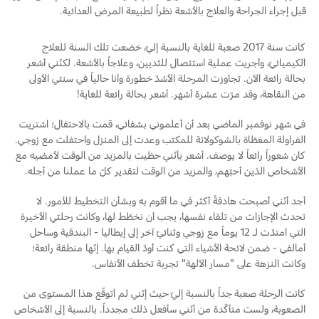
تغيير الفلاتر
قبل إجراء الجراحة والعلاج بالأشعة نظراً لطبيعة المرض العدائية.
السعودية‬
كانت سنة 2017 صعبة للغاية بالنسبة إليّ، خضعت تلك السنة للعلاج
الضمان والتأمين
الكيميائيّ، وأجريت عملية استئصال للثديين، وعلاجاً بالأشعة. لكنّني أشعر
الامارات
بحالة رائعة الآن. تجاوزت المرحلة الأشدّ خطورة وأنا حالياً في سنتي الأولى
Ford Protect لمحة عامة عن
من النقاهة، وقد مرّت عشرة أشهر. أشعر بحالة رائعة للغاية!
العربية
باقة الصيانة الفائقة
في شهر نوفمبر الماضي بعد أن أعلموني بشفائي، قمت بالاحتفال؛ اشتريت
باقة الخدمة
المتحدة
الفراولة المغطّاة بالشوكولاتة للمكتب وعدت إلى المنزل واحتفلت مع زوجي.
باقة العناية الفائقة
كان شعوراً رائعاً لا يوصف. أشعر بأنّني حظيت بالمزيد من الوقت لأمضيه مع
باقة العناية بمجموعة ناقل الحركة
اليمن
الأشخاص الذين أحبّهم، والمزيد من الوقت لتقدير كلّ ما عملنا من أجله.
أجد أنّني أصبحت هادفةً أكثر في ما أقوم به وبشأن التخطيط للأمور. لا
دعم المزامنة
تحدث الإجازات من تلقاء نفسها، يجب أن نخطّط لها، وكانت رحلتي الأخيرة
التي امتدّت لـ 12 يوماً مع زوجي وثنائيّ آخر إلى إيطاليا - البندقية وساحل
أمالفي - ضمن لائحة الأشياء التي كنت أودّ القيام بها. إنّها منطقة رائعة؛
تقنية 4 SYNC
وكانت النزهة على "مسار الآلهة" تجربة تخطف الأنفاس.
أجزاء
كانت الرحلة صعبة جداً بالنسبة إليّ حيث إنّني لم أتوقّع هذا المستوى من
الصعوبة، ولست متأكّدة من أنّني سأفعل ذلك مجدداً. بالنسبة إلى الأشخاص