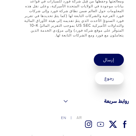
ومعالجتها وحفظها من قِبل شركة فورد للسيارات في قواعد
بيانات موجودة في الولايات المتحدة الأميركية، وعلى نقل هذه
اتصل بنا
المعلومات حول العالم ضمن نطاق شركة فورد وإلى شركات
فورد الفرعية والشركات التابعة لها (كما يتمّ تحديدها في تقرير
فورد السنويّ الأحدث الذي يتمّ تقديمه إلى هيئة الأوراق المالية
اتصل بنا
والتداولات الأميركية US SEC بموجب التقرير الماليّ ‎10-K
المتوفّر على موقع شركة فورد) وإلى مزوّدي الخدمة الذين
البحث عن الوكيل
يتعاملون مع فورد ومع الشركات التابعة لها.
الأسئلة الشائعة
إرسال
رجوع
روابط سريعة
AR
EN