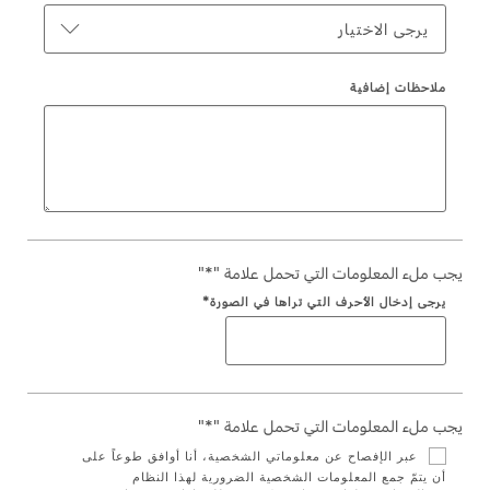
يرجى الاختيار
Ford Protect لمحة عامة عن
السعودية‬
باقة الصيانة الفائقة
ملاحظات إضافية
باقة الخدمة
الامارات
باقة العناية الفائقة
العربية
دعم المزامنة
المتحدة
تقنية 4 SYNC
اليمن
يجب ملء المعلومات التي تحمل علامة "*"
يرجى إدخال الأحرف التي تراها في الصورة*
أجزاء
قطع غيار فورد الأصلية
موتوركرافت
يجب ملء المعلومات التي تحمل علامة "*"
قطع مقلدة
عبر الإفصاح عن معلوماتي الشخصية، أنا أوافق طوعاً على
أن يتمّ جمع المعلومات الشخصية الضرورية لهذا النظام