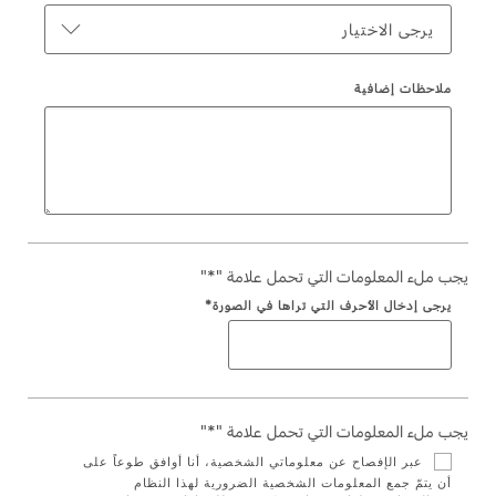
يرجى الاختيار
Ford Protect لمحة عامة عن
السعودية‬
باقة الصيانة الفائقة
ملاحظات إضافية
باقة الخدمة
الامارات
باقة العناية الفائقة
العربية
دعم المزامنة
المتحدة
تقنية 4 SYNC
اليمن
يجب ملء المعلومات التي تحمل علامة "*"
يرجى إدخال الأحرف التي تراها في الصورة*
أجزاء
قطع غيار فورد الأصلية
موتوركرافت
يجب ملء المعلومات التي تحمل علامة "*"
قطع مقلدة
عبر الإفصاح عن معلوماتي الشخصية، أنا أوافق طوعاً على
أن يتمّ جمع المعلومات الشخصية الضرورية لهذا النظام