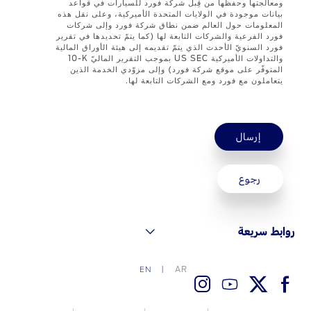
ومعالجتها وحفظها من قِبل شركة فورد للسيارات في قواعد
بيانات موجودة في الولايات المتحدة الأميركية، وعلى نقل هذه
اتصل بنا
المعلومات حول العالم ضمن نطاق شركة فورد وإلى شركات
فورد الفرعية والشركات التابعة لها (كما يتمّ تحديدها في تقرير
فورد السنويّ الأحدث الذي يتمّ تقديمه إلى هيئة الأوراق المالية
اتصل بنا
والتداولات الأميركية US SEC بموجب التقرير الماليّ ‎10-K
المتوفّر على موقع شركة فورد) وإلى مزوّدي الخدمة الذين
البحث عن الوكيل
يتعاملون مع فورد ومع الشركات التابعة لها.
الأسئلة الشائعة
إرسال
رجوع
روابط سريعة
AR
EN