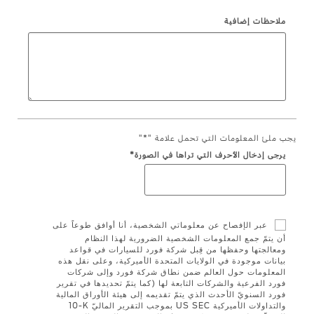
ملاحظات إضافية
Ford Protect لمحة عامة عن
السعودية‬
باقة الصيانة الفائقة
باقة الخدمة
الامارات
باقة العناية الفائقة
العربية
دعم المزامنة
المتحدة
يجب ملئ المعلومات التي تحمل علامة "*"
يرجى إدخال الأحرف التي تراها في الصورة*
تقنية 4 SYNC
اليمن
أجزاء
عبر الإفصاح عن معلوماتي الشخصية، أنا أوافق طوعاً على
أن يتمّ جمع المعلومات الشخصية الضرورية لهذا النظام
قطع غيار فورد الأصلية
ومعالجتها وحفظها من قِبل شركة فورد للسيارات في قواعد
بيانات موجودة في الولايات المتحدة الأميركية، وعلى نقل هذه
موتوركرافت
المعلومات حول العالم ضمن نطاق شركة فورد وإلى شركات
فورد الفرعية والشركات التابعة لها (كما يتمّ تحديدها في تقرير
قطع مقلدة
فورد السنويّ الأحدث الذي يتمّ تقديمه إلى هيئة الأوراق المالية
والتداولات الأميركية US SEC بموجب التقرير الماليّ ‎10-K