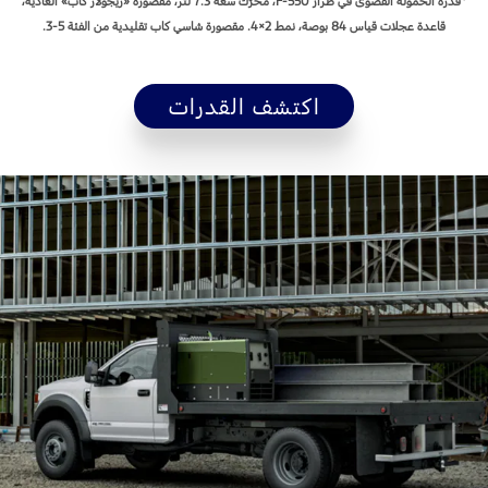
*قدرة الحمولة القصوى في طراز F-550، محرّك سعة 7.3 لتر، مقصورة «ريجولار كاب» العادية،
قاعدة عجلات قياس 84 بوصة، نمط ‎4×2. مقصورة شاسي كاب تقليدية من الفئة 5-3.
اكتشف القدرات