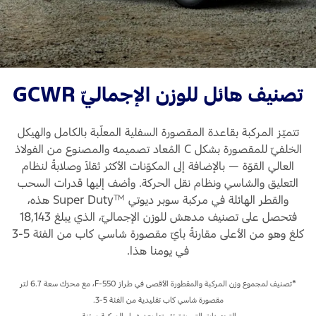
تصنيف هائل للوزن الإجماليّ GCWR
تتميّز المركبة بقاعدة المقصورة السفلية المعلّبة بالكامل والهيكل
الخلفيّ للمقصورة بشكل C المُعاد تصميمه والمصنوع من الفولاذ
العالي القوّة — بالإضافة إلى المكوّنات الأكثر ثقلاً وصلابةً لنظام
التعليق والشاسي ونظام نقل الحركة. وأضف إليها قدرات السحب
والقطر الهائلة في مركبة سوبر ديوتي Super Duty
هذه،
TM
فتحصل على تصنيف مدهش للوزن الإجماليّ، الذي يبلغ 18,143
كلغ وهو من الأعلى مقارنةً بأيّ مقصورة شاسي كاب من الفئة 5-3
في يومنا هذا.
*تصنيف لمجموع وزن المركبة والمقطورة الأقصى في طراز F-550، مع محرّك سعة 6.7 لتر
مقصورة شاسي كاب تقليدية من الفئة 5-3.
التجهيزات التي يتمّ تثبيتها بعد شراء المركبة مبيّنة.