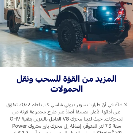
Ford Protect لمحة عامة عن
السعودية‬
باقة الصيانة الفائقة
باقة الخدمة
الامارات
باقة العناية الفائقة
العربية
دعم المزامنة
المتحدة
تقنية 4 SYNC
اليمن
المزيد من القوّة للسحب ونقل
الحمولات
أجزاء
لا شكّ في أنّ طرازات سوبر ديوتي شاسي كاب لعام 2022 تتفوّق
قطع غيار فورد الأصلية
على أدائها الأعلى تصنيفاً أصلاً عبر طرح مجموعة قويّة من
موتوركرافت
المحرّكات. حيث لدينا محرّك V8 العامل بالبنزين بتقنية OHV
قطع مقلدة
سعة 7.3 لتر المتوفّر، إضافة إلى محرّك باور ستروك Power
®
Stroke
V8 العامل بالديزل المشحون توربينياً سعة 6.7 لتر