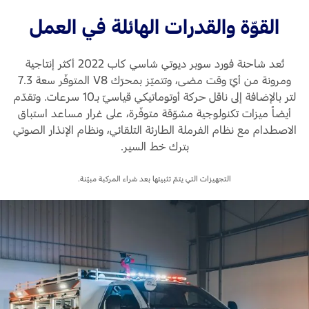
المساعدة على الطريق
البحرين
خطة الخدمات الممتدة
القوّة والقدرات الهائلة في العمل
طلب سعر
إصلاح أضرار الحوادث
العراق
البحث عن الوكيل
القسائم والخصومات الخاصة بالصيانة
تُعد شاحنة فورد سوبر ديوتي شاسي كاب 2022 أكثر إنتاجية
أسطول فورد
الأردن
كويك لاين
ومرونة من أيّ وقت مضى، وتتميّز بمحرّك V8 المتوفّر سعة 7.3
لتر بالإضافة إلى ناقل حركة أوتوماتيكي قياسيّ بـ10 سرعات. وتقدّم
الإطارات
الكويت
أيضاً ميزات تكنولوجية مشوّقة متوفّرة، على غرار مساعد استباق
إضافات
الاصطدام مع نظام الفرملة الطارئة التلقائي، ونظام الإنذار الصوتي
خدمات فورد
لبنان
بترك خط السير.
فورد بروتكت
خطة الخدمات الممتدة
سلطنة
خدمة المحرك
التجهيزات التي يتمّ تثبيتها بعد شراء المركبة مبيّنة.
خدمة الفرامل
عمان
خدمة البطارية
تغيير زيت
قطر
تغيير الفلاتر
‫المملكة
الضمان والتأمين
العربية