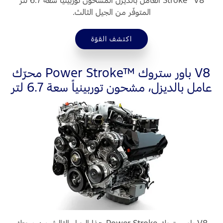
المتوفّر من الجيل الثالث.
اتصل بنا
اتصل بنا
اكتشف القوّة
البحث عن الوكيل
الأسئلة الشائعة
محرّك Power Stroke™ باور ستروك V8
عامل بالديزل، مشحون توربينياً سعة 6.7 لتر
هذا الجيل الثالث من محرّك Power Stroke باور ستروك V8