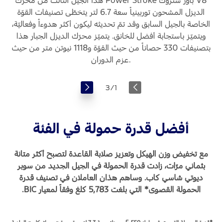
الديزل المشحون توربينياً سعة 6.7 لتر يتخطّى تصنيفات القوّة
الخاصة بالجيل السابق وقد تمّ تحديثه ليكون أكثر هدوءاً وفعاليّة،
ويتميّز باستجابة أفضل للخانق. يتميّز محرّك الديزل الجبار هذا
بتصنيفات 330 حصاناً من حيث القوّة و1118 نيوتن متر من حيث
عزم الدوران.
3
/
1
أفضل قدرة حمولة في الفئة
مع تخفيض وزن الهيكل وتعزيز صلابة القاعدة لتصبح أكثر متانة
بثماني مرّات، زادت قدرة الحمولة في الجيل الجديد من سوبر
ديوتي شاسي كاب. وساهم هذان العاملان في تصنيف قدرة
الحمولة القصوى* التي بلغت 5,783 كلغ وفقاً لمعيار BIC.