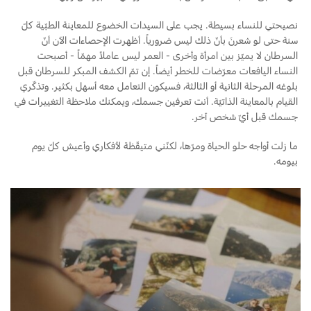
نصيحتي للنساء بسيطة. يجب على السيدات الخضوع للمعاينة الطبّية كلّ
سنة حتى لو شعرنَ بأنّ ذلك ليس ضرورياً. أظهرت الإحصاءات الآن أنّ
السرطان لا يميّز بين امرأة وأخرى - العمر ليس عاملاً مهمّاً - أصبحت
النساء اليافعات معرّضات للخطر أيضاً. إن تمّ الكشف المبكر للسرطان قبل
بلوغه المرحلة الثانية أو الثالثة، فسيكون التعامل معه أسهل بكثير. وتذكّري
القيام بالمعاينة الذاتيّة. أنت تعرفين جسمك، ويمكنك ملاحظة التغييرات في
جسمك قبل أيّ شخص آخر.
ما زلت أواجه حلو الحياة ومرّها، لكنّني متيقّظة لأفكاري وأعيش كلّ يوم
بيومه.