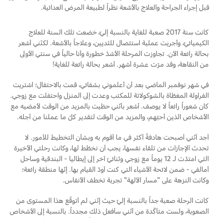
قبل إجراء الجراحة والعلاج بالأشعة نظراً لطبيعة المرض العدائية.
Ford Protect لمحة عامة عن
السعودية‬
باقة الصيانة الفائقة
كانت سنة 2017 صعبة للغاية بالنسبة إليّ، خضعت تلك السنة للعلاج
الكيميائيّ، وأجريت عملية استئصال للثديين، وعلاجاً بالأشعة. لكنّني أشعر
باقة الخدمة
الامارات
بحالة رائعة الآن. تجاوزت المرحلة الأشدّ خطورة وأنا حالياً في سنتي الأولى
باقة العناية الفائقة
من النقاهة، وقد مرّت عشرة أشهر. أشعر بحالة رائعة للغاية!
العربية
في شهر نوفمبر الماضي بعد أن أعلموني بشفائي، قمت بالاحتفال؛ اشتريت
دعم المزامنة
المتحدة
الفراولة المغطّاة بالشوكولاتة للمكتب وعدت إلى المنزل واحتفلت مع زوجي.
كان شعوراً رائعاً لا يوصف. أشعر بأنّني حظيت بالمزيد من الوقت لأمضيه مع
تقنية 4 SYNC
اليمن
الأشخاص الذين أحبّهم، والمزيد من الوقت لتقدير كلّ ما عملنا من أجله.
أجد أنّني أصبحت هادفةً أكثر في ما أقوم به وبشأن التخطيط للأمور. لا
أجزاء
تحدث الإجازات من تلقاء نفسها، يجب أن نخطّط لها، وكانت رحلتي الأخيرة
التي امتدّت لـ 12 يوماً مع زوجي وثنائيّ آخر إلى إيطاليا - البندقية وساحل
أمالفي - ضمن لائحة الأشياء التي كنت أودّ القيام بها. إنّها منطقة رائعة؛
قطع غيار فورد الأصلية
وكانت النزهة على "مسار الآلهة" تجربة تخطف الأنفاس.
موتوركرافت
قطع مقلدة
كانت الرحلة صعبة جداً بالنسبة إليّ حيث إنّني لم أتوقّع هذا المستوى من
الصعوبة، ولست متأكّدة من أنّني سأفعل ذلك مجدداً. بالنسبة إلى الأشخاص