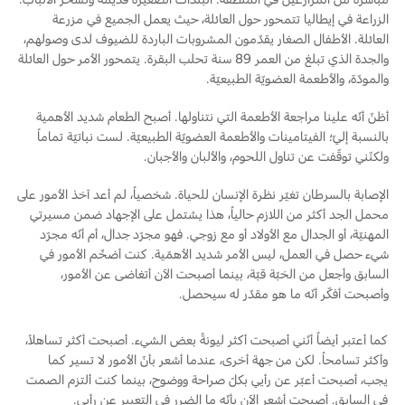
الزراعة في إيطاليا تتمحور حول العائلة، حيث يعمل الجميع في مزرعة
العائلة. الأطفال الصغار يقدّمون المشروبات الباردة للضيوف لدى وصولهم،
والجدة الذي تبلغ من العمر 89 سنة تحلب البقرة. يتمحور الأمر حول العائلة
والمودّة، والأطعمة العضويّة الطبيعيّة.
أظنّ أنّه علينا مراجعة الأطعمة التي نتناولها. أصبح الطعام شديد الأهمية
بالنسبة إليّ؛ الفيتامينات والأطعمة العضويّة الطبيعيّة. لست نباتيّة تماماً
ولكنّني توقّفت عن تناول اللحوم، والألبان والأجبان.
الإصابة بالسرطان تغيّر نظرة الإنسان للحياة. شخصياً، لم أعد آخذ الأمور على
محمل الجد أكثر من اللازم حالياً، هذا يشتمل على الإجهاد ضمن مسيرتي
المهنيّة، أو الجدال مع الأولاد أو مع زوجي. فهو مجرّد جدال، أم أنّه مجرّد
شيء حصل في العمل، ليس الأمر شديد الأهمّية. كنت أضخّم الأمور في
السابق وأجعل من الحَبّة قبّة، بينما أصبحت الآن أتغاضى عن الأمور،
وأصبحت أفكّر أنّه ما هو مقدّر له سيحصل.
كما أعتبر أيضاً أنّني أصبحت أكثر ليونةً بعض الشيء. أصبحت أكثر تساهلاً،
وأكثر تسامحاً. لكن من جهة أخرى، عندما أشعر بأنّ الأمور لا تسير كما
يجب، أصبحت أعبّر عن رأيي بكلّ صراحة ووضوح، بينما كنت ألتزم الصمت
في السابق. أصبحت أشعر الآن بأنّه ما الضرر في التعبير عن رأيي.