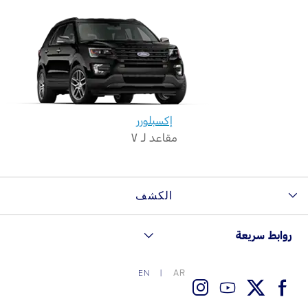
Ford Protect لمحة عامة عن
باقة الصيانة الفائقة
السعودية‬
باقة الخدمة
باقة العناية الفائقة
الامارات
العربية
دعم المزامنة
إكسبلورر
المتحدة
مقاعد لـ ٧
تقنية 4 SYNC
اليمن
أجزاء
الكشف
قطع غيار فورد الأصلية
روابط سريعة
موتوركرافت
قطع مقلدة
AR
EN
اتصل بنا