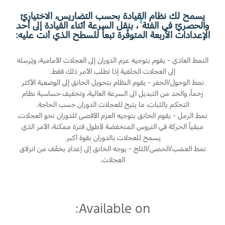
المساعدة على الطريق
البحرين
خطة الخدمات الممتدة
يسمح لك نظام القيادة بحسب التضاريس، الاختياريّ
1
والحصريّ في الفئة
، بنقل السرعة أثناء القيادة إلى أحد
طلب سعر
إصلاح أضرار الحوادث
العراق
الإعدادات الأربعة المتوفّرة تبعاً للسطح الذي أنت عليه:
البحث عن الوكيل
القسائم والخصومات الخاصة بالصيانة
أسطول فورد
الأردن
الإطارات
النمط العادي - يقوم بتوجيه عزم الدوران إلى العجلات الأمامية، ويُرسله
إلى العجلات الخلفية إذا تطلب الأمر ذلك فقط.
الكويت
نمط الوحول/الحفر - يقوم النظام بتحويل الخانق إلى الوضعية الأكثر
إضافات
خدمات فورد
زخماً، والحد من التبديل الى السرعة العالية، وتخفيف حساسية نظام
لبنان
التحكم بالثبات، ما يتيح للعجلات الدوران حسب الحاجة.
فورد بروتكت
خدمة المحرك
نمط الرمل - يقوم الخانق بتوجيه العزم الأقصى للدوران نحو العجلات،
خطة الخدمات الممتدة
مبقياً الحركة في التروس المنخفضة لأطول فترة ممكنة، الأمر الذي
سلطنة
خدمة الفرامل
يسمح للعجلات بالدوران بقوة أكبر.
خدمة البطارية
نمط العشب/الحصى/الثلج - يوجه الخانق إلى إعدادٍ يخفّف من انزلاق
عمان
تغيير زيت
العجلات.
تغيير الفلاتر
قطر
‫المملكة
الضمان والتأمين
Available on:
العربية