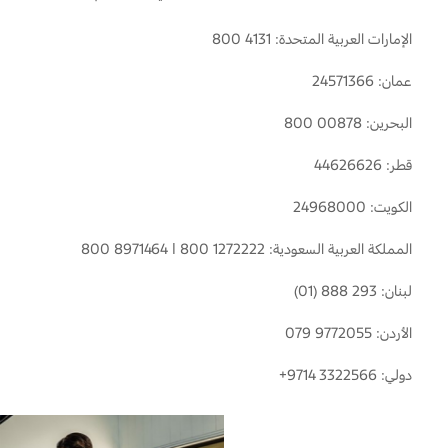
Ford Protect لمحة عامة عن
باقة الصيانة الفائقة
الإمارات العربية المتحدة: 4131 800
السعودية‬
باقة الخدمة
عمان: 24571366
باقة العناية الفائقة
الامارات
البحرين: 00878 800
العربية
دعم المزامنة
قطر: 44626626
المتحدة
الكويت: 24968000
تقنية 4 SYNC
اليمن
المملكة العربية السعودية: 1272222 800 | 8971464 800
أجزاء
لبنان: 293 888 (01)
قطع غيار فورد الأصلية
الأردن: 9772055 079
موتوركرافت
دولي: 3322566 9714+
قطع مقلدة
اتصل بنا