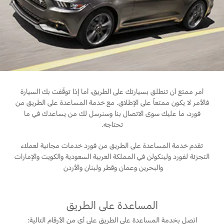
المساعدة على الطريق
البحرين
خطة الخدمات الممتدة
طلب سعر
إصلاح أضرار الحوادث
العراق
البحث عن الوكيل
القسائم والخصومات الخاصة بالصيانة
أسطول فورد
الأردن
الإطارات
الكويت
إضافات
خدمات فورد
أمر ممتع أن تنطلق بسيارتك على الطريق، أما إذا توقّفت بك السيارة
فالأمر لا يكون ممتعاً على الإطلاق. مع خدمة المساعدة على الطريق من
لبنان
فورد بروتكت
فورد، ما عليك سوى الاتصال بنا وسنرسل لك من يساعدك في ما
خدمة المحرك
تحتاجه.
خطة الخدمات الممتدة
سلطنة
خدمة الفرامل
خدمة البطارية
تقدم خدمة المساعدة على الطريق من فورد خدمات مجانية لعملاء
عمان
تغيير زيت
التجزئة لفورد ولينكولن في المملكة العربية السعودية والكويت والإمارات
والبحرين وعمان وقطر ولبنان والأردن ‏
تغيير الفلاتر
قطر
‫المملكة
الضمان والتأمين
المساعدة على الطريق
اتصل بخدمة المساعدة على الطريق على أي من الأرقام التالية:
العربية