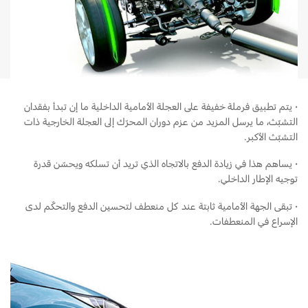
Ford Protect لمحة عامة عن
باقة الصيانة الفائقة
السعودية‬
باقة الخدمة
باقة العناية الفائقة
الامارات
العربية
·
يتم تطبيق فرملة خفيفة على العجلة الأمامية الداخلية ما إن تبدأ بفقدان
دعم المزامنة
التشبّث، ما يرسل المزيد من عزم دوران المحرّك إلى العجلة الخارجية ذات
المتحدة
التشبّث الأكبر.
تقنية 4 SYNC
اليمن
·
يساهم هذا في زيادة الدفع بالاتجاه الذي تريد أن تسلكه ويحسّن قدرة
توجيه الإطار الداخلي.
أجزاء
·
تبقى الجهة الأمامية ثابتة عند كل منعطف لتحسين الدفع والتحكّم لدى
الإسراع في المنعطفات.
قطع غيار فورد الأصلية
موتوركرافت
قطع مقلدة
اتصل بنا