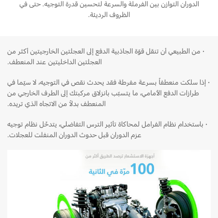
المساعدة على الطريق
الدوران التوازن بين الفرملة والسرعة لتحسين قدرة التوجيه. حتى في
البحرين
خطة الخدمات الممتدة
الظروف الرديئة.
طلب سعر
إصلاح أضرار الحوادث
العراق
البحث عن الوكيل
القسائم والخصومات الخاصة بالصيانة
·
من الطبيعي أن تنقل قوّة الجاذبية الدفع إلى العجلتين الخارجيتين أكثر من
أسطول فورد
الأردن
الإطارات
العجلتين الداخليتين عند المنعطف.
الكويت
·
إذا سلكت منعطفاً بسرعة مفرطة فقد يحدث نقص في التوجيه، لا سيّما في
إضافات
خدمات فورد
طرازات الدفع الأمامي، ما يتسبّب بانزلاق مركبتك إلى الطرف الخارجي من
لبنان
المنعطف بدلاً من الاتجاه الذي تريده.
فورد بروتكت
خدمة المحرك
خطة الخدمات الممتدة
سلطنة
·
باستخدام نظام الفرامل لمحاكاة تأثير الترس التفاضلي، يتدخّل نظام توجيه
خدمة الفرامل
عزم الدوران قبل حدوث الدوران المنفلت للعجلات.
خدمة البطارية
عمان
تغيير زيت
تغيير الفلاتر
قطر
‫المملكة
الضمان والتأمين
العربية