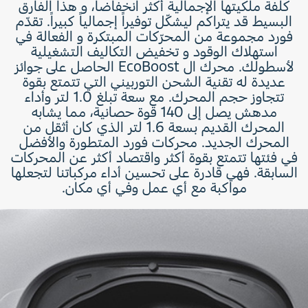
كلفة ملكيتها الإجمالية أكثر انخفاضاً، و هذا الفارق
البسيط قد يتراكم ليشكّل توفيراً إجمالياً كبيراً. تقدّم
فورد مجموعة من المحرّكات المبتكرة و الفعالة في
استهلاك الوقود و تخفيض التكاليف التشغيلية
لأسطولك. محرك ال EcoBoost الحاصل على جوائز
عديدة له تقنية الشحن التوربيني التي تتمتع بقوة
تتجاوز حجم المحرك. مع سعة تبلغ 1.0 لتر وأداء
مدهش يصل إلى 140 قوة حصانية، مما يشابه
المحرك القديم بسعة 1.6 لتر الذي كان أثقل من
المحرك الجديد. محركات فورد المتطورة والأفضل
في فئتها تتمتع بقوة أكثر واقتصاد أكثر عن المحركات
السابقة. فهي قادرة على تحسين أداء مركباتنا لتجعلها
مواكبة مع أي عمل وفي أي مكان.