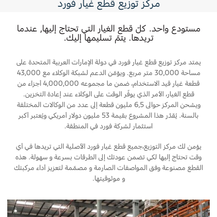
مركز توزيع قطع غيار فورد
الموازن التوافقي و البرغي
متعدد الجوانب و مسامير
مستودع واحد. كلّ قطع الغيار التي تحتاج إليها, عندما
تريدها. يتمّ تسليمها إليك.
المشعب (العادم و السحب)
يمتد مركز توزيع قطع غيار فورد في دولة الإمارات العربية المتحدة على
حوض الزيت
مساحة 30,000 متر مربع. ويؤمّن الدعم لشبكة الوكلاء مع 43,000
قطعة غيار قيد الاستخدام، ضمن ما مجموعه 4,000,000 أجزاء من
مضخة الزيت
قطع الغيار، الأمر الذي يوفّر الوقت على الوكلاء عند إعادة التخزين.
ويشحن المركز حوالى 6,5 مليون قطعة إلى عدد من الوكالات المختلفة
وحدة التحكّم بمكوّنات القوّة المحرّكة PCM
بالسنة. يُقدّر هذا المشروع بقيمة 53 مليون دولار أمريكي ويُعتبر أكبر
استثمار لشركة فورد في المنطقة.
الرادياتير
يؤمن لك مركز التوزيع،جميع قطع غيار فورد الأصلية التي تريدها في أي
مروحة الرادياتير (قابض أو محرّك)
وقت تحتاج إليها لكي تضمن عودتك إلى الطرقات بسرعة و سهولة. هذه
القطع مصنوعة وفق المواصفات الصارمة و مصمّمة لتعزيز أداء مركبتك
مانعات التسرب و الحشوات
و موثوقيتها.
منظّمات الحرارة (الترموستات)