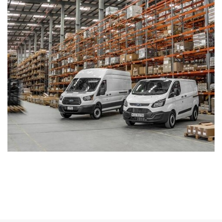
قالب منظّم الحرارة
غطاء سلسلة التوقيت
سلسة التوقيت (تروس أو سير)
وحدة الشحن التوربينيّ/الشحن الفائق (مثبّتة في المصنع)
أغطية الصمامات
مضخة الماء