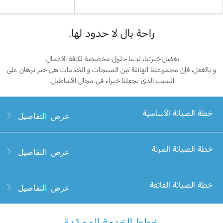
راحة بال لا حدود لها.
بفضل خبرتنا، لدينا حلول مخصصة لكافة الأعمال.
و بالفعل، فإنّ مجموعتنا الهائلة من المنتجات و الخدمات هي خير برهان على
السبب الذي يجعلنا خبراء في مجال الأساطيل.
خطة الصيانة الأساسية
عرض التفاصيل
خطة الصيانة الأساسية من "فورد بروتكت"
خطة الصيانة المرنة
عرض التفاصيل
الخطة الأكثر ملاءمة بتكلفة معقولة والتي تشمل
خطة الصيانة المرنة من "فورد بروتكت"
خطة الصيانة الفائقة
عرض التفاصيل
معظم أجزاء الصيانة الأساسية مثل تغيير الزيت
والفلتر و تدوير العجلات و المعاينات متعددة
النقاط ضمن فترات فاصلة محددة.
يمكنك القيادة بثقة مع خطة الصيانة المرنة التي
خطط الخدمة الممدّدة
خطة الصيانة الفائقة من "فورد بروتكت"