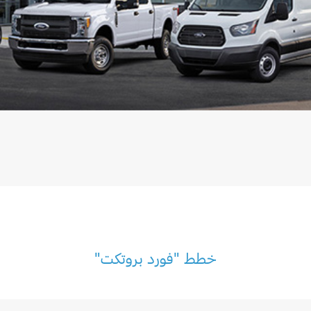
خطط "فورد بروتكت"