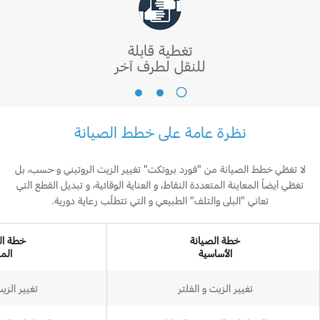
من
شركة
فورد
تغطية قابلة
موتور
للنقل لطرف آخر
كومباني
تغطية
قابلة
للنقل
نظرة عامة على خطط الصيانة
لطرف
آخر
لا تغطّي خطط الصيانة من "فورد بروتكت" تغيير الزيت الروتيني و حسب، بل
تغطّي أيضاً المعاينة المتعددة النقاط، و العناية الوقائية، و تبديل القطع التي
تعاني "البلى والتلف" الطبيعي و التي تتطلّب رعاية دورية.
خطة الصيانة
خطة ال
الأساسية
المر
تغيير الزيت و الفلتر
تغيير الزيت