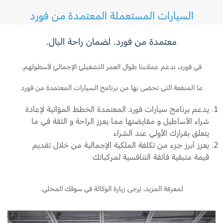
ناقل الحركة
السيارات المستعملة المعتمدة من فورد
جميع القطع الداخلية المشحمة
معتمدة من فورد. لضمان راحة البال.
محاور و حمالات التحرير
مانعات التسرب و الحشوات
في فورد، ندعم عملاءنا طوال العمر التشغيليّ الإجماليّ لأسطولهم.
محوّل عزم الدوران
ما المنفعة التي تحضى بها من برنامج السيارات المعتمدة من فورد
يدعم برنامج سيارات فورد المعتمدة الخطط المؤاتية لإعادة
علبة النقل (بما في ذلك جميع القطع الداخلية)
شراء الأساطيل و مقايضتها مما يعزز الراحة و الثقة في ما
علبة ناقل الحركة
يتعلق بقرارك الأولي عند الشراء
يعزز أبرز جزء من تكلفة الملكية الإجمالية من خلال تقديم
روابط ناقل الحركة
قيمة متبقية فائقة التنافسية لمركباتك
وحدة ناقل الحركة (خارجية)
لمعرفة المزيد، يُرجى زيارة الوكالة في سوقك المحلي.
وحدات تثبيت ناقل الحركة