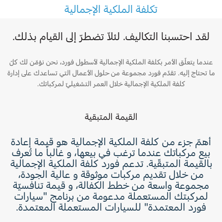
Ford Protect لمحة عامة عن
تكلفة الملكية الإجمالية
باقة الصيانة الفائقة
السعودية‬
باقة الخدمة
لقد احتسبنا التكاليف. لئلاّ تضطرّ إلى القيام بذلك.
باقة العناية الفائقة
الامارات
عندما يتعلّق الأمر بكلفة الملكية الإجمالية لأسطول فورد، نحن نؤمّن لك كلّ
العربية
ما تحتاج إليه. تقدّم فورد مجموعة من حلول الأعمال التي تساعدك على إدارة
دعم المزامنة
كلفة الملكية الإجمالية خلال العمر التشغيليّ لمركباتك.
المتحدة
تقنية 4 SYNC
القيمة المتبقية
اليمن
أجزاء
أهمّ جزء من كلفة الملكية الإجمالية هو قيمة إعادة
بيع مركباتك عندما ترغب في بيعها، و غالباً ما تُعرف
قطع غيار فورد الأصلية
بالقيمة المتبقّية. تدعم فورد كلفة الملكية الإجمالية
من خلال تقديم مركبات موثوقة و عالية الجودة،
موتوركرافت
مجموعة واسعة من خطط الكفالة، و قيمة تنافسيّة
قطع مقلدة
لمركبتك المستعملة مدعومة من برنامج "سيارات
فورد المعتمدة" للسيارات المستعملة المعتمدة.
اتصل بنا