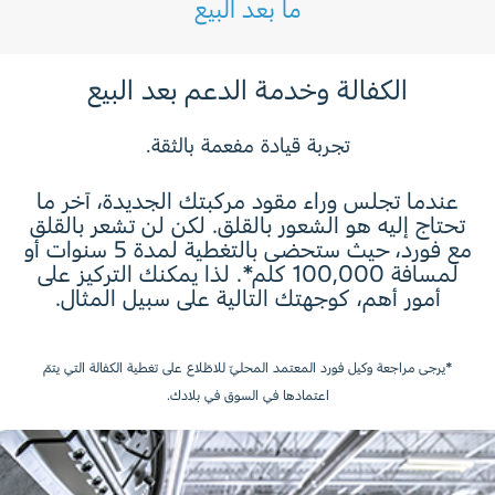
ما بعد البيع
تغطّي 29 جزءاً أساسياً لمدّة تصل إلى 8 سنوات أو
لبّادات الفرامل
300,000 كلم.
تحميل الكتيّب
الكفالة وخدمة الدعم بعد البيع
شمعات الإشعال
تجربة قيادة مفعمة بالثقة.
تحميل الكتيّب
عندما تجلس وراء مقود مركبتك الجديدة، آخر ما
تحتاج إليه هو الشعور بالقلق. لكن لن تشعر بالقلق
التوجيه
مع فورد، حيث ستحضى بالتغطية لمدة 5 سنوات أو
لمسافة 100,000 كلم*. لذا يمكنك التركيز على
أمور أهم، كوجهتك التالية على سبيل المثال.
التوجيه
المحرّك
جميع القطع الداخلية المشحمة
*يرجى مراجعة وكيل فورد المعتمد المحليّ للاطّلاع على تغطية الكفالة التي يتمّ
اعتمادها في السوق في بلادك.
قالب الأسطوانة
السلامة
رؤوس الأسطوانات