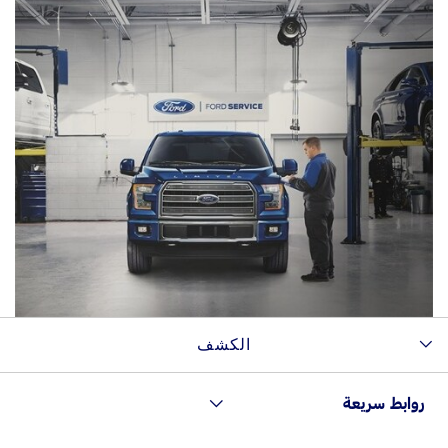
محور دفع العجلات الخلفية/الأمامية
جذع المحور
محامل العجلات (الأمامية و الخلفية)
قالب محور الدفع و قالب المحور الأمامي لنظام ‎4x4 (بما
في ذلك كلّ القطع الداخلية)
الكشف
عمود الإدارة
روابط سريعة
محاور العجلات، الأمامية القابلة للإقفال آلياً (نظام الدفع
الرباعيّ)