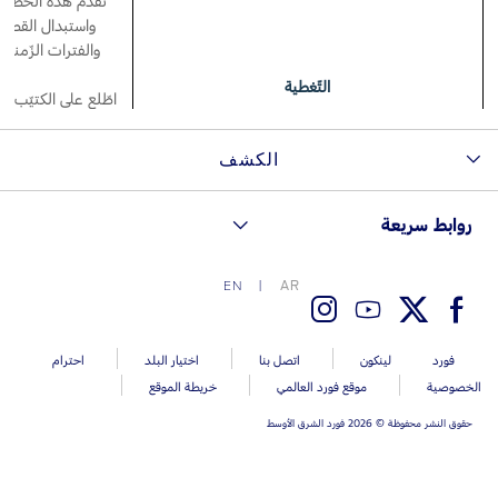
تقدّم هذه الخطّة ت
واستبدال القطع 
والفترات الزّمنية
اتصل بنا
البحث عن الوكيل
التّغطية
اطّلع على الكتيّب 
الأسئلة الشائعة
*
تُطب
الكشف
روابط سريعة
AR
EN
التّوافر
فورد
لينكون
اتصل بنا
اختيار البلد
احترام
الخصوصية
موقع فورد العالمي
خريطة الموقع
الأهليّة
حقوق النشر محفوظة © 2026 فورد الشرق الأوسط
ت
الخيارات/الأسعار