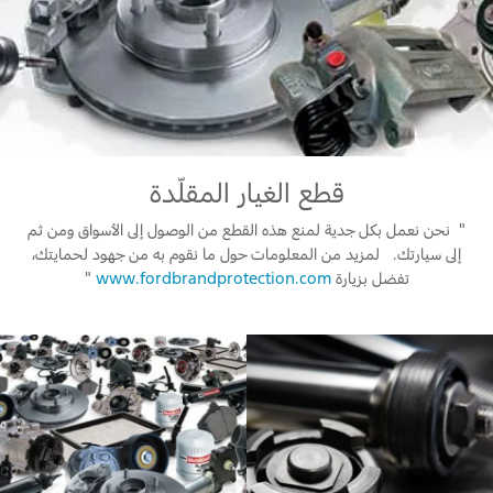
المساعدة على الطريق
البحرين
خطة الخدمات الممتدة
طلب سعر
إصلاح أضرار الحوادث
العراق
البحث عن الوكيل
القسائم والخصومات الخاصة بالصيانة
أسطول فورد
الأردن
الإطارات
الكويت
إضافات
قطع الغيار المقلّدة
خدمات فورد
لبنان
" ‏ نحن نعمل بكل جدية لمنع هذه القطع من الوصول إلى الأسواق ومن ثم
فورد بروتكت
خدمة المحرك
إلى سيارتك. ‏ ‏ لمزيد من المعلومات حول ما نقوم به من جهود لحمايتك،
خطة الخدمات الممتدة
تفضل بزيارة
www‪.‬fordbrandprotection‪.‬com
‏"
سلطنة
خدمة الفرامل
خدمة البطارية
عمان
تغيير زيت
تغيير الفلاتر
قطر
‫المملكة
الضمان والتأمين
العربية