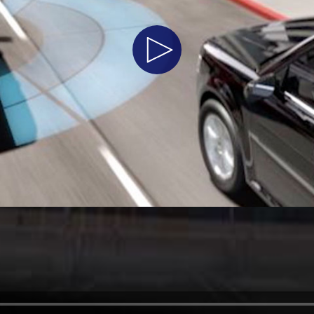
Jordan
الأردن
Play
Kuwait
الكويت
Lebanon
لبنان
Video
Oman
سلطنة عمان
Qatar
قطر
Saudi Arabia
‫المملكة العربية السعودية‬
United Arab Emirates
الامارات العربية المتحدة
Yemen
اليمن