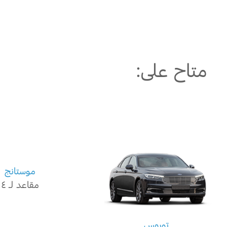
متاح على:
موستانج
مقاعد لـ ٤
توروس