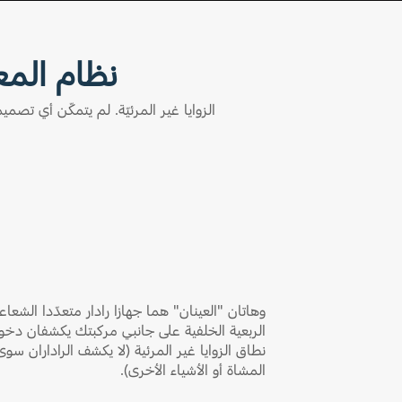
Fullscreen
نظام المع
الزوايا غير المرئيّة. لم يتمكّن أي تصم
وهاتان "العينان" هما جهازا رادار متعدّدا الشع
الربعية الخلفية على جانبي مركبتك يكشفان د
نطاق الزوايا غير المرئية (لا يكشف الراداران سو
المشاة أو الأشياء الأخرى).