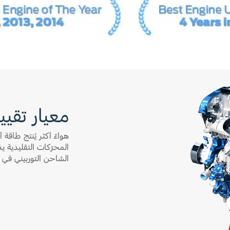
معيار تقييم
هواءٌ أكثر يُنتج طاق
المحرّكات التقليدية 
الشاحن التوربيني في EcoBoost