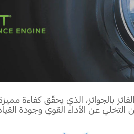
Jordan
الأردن
Kuwait
الكويت
Lebanon
لبنان
Oman
سلطنة عمان
Qatar
قطر
Saudi Arabia
‫المملكة العربية السعودية‬
United Arab Emirates
الامارات العربية المتحدة
Yemen
اليمن
الفائز بالجوائز، الذي يحقّق كفاءة مميز
 التخلي عن الأداء القوي وجودة القياد