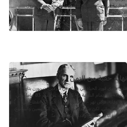
العظيمة في صناعة المحرّكات. هذا ومنحه معهد البترول
الأمريكي في السنة عينها ميداليته الذهبية الأولى عن مساهماته
الاستثنائية في مجال رفاه البشرية.
نهاية حقبة من الزمن
فارق هنري فورد الحياة في منزله في فيرلاين، ديربورن بتاريخ 7
أبريل 1947، بتمام الساعة 11.40 مساءً، عن عمر 83 عاماً. وفي
وقت وفاته، فاض نهر «روج» المحلي ما أدى إلى انقطاع في
التيار الكهربائي. لكن مشهد إشعال مصابيح الكيروسين والشموع،
أعاد إلى الذاكرة لحظة ولادته قبل 83 عاماً.