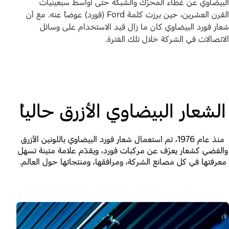
البيضاوي عن غطاء المحرّك والشبكة حتى أواسط سبعينيات
القرن العشرين، حين برزت كلمة Ford (فورد) عوضاً عنه. مع أن
شعار فورد البيضاوي كان ما زال قيد الاستخدام على وسائل
الاتصالات في الشركة خلال تلك الفترة.
الشعار البيضاوي الأزرق حالياً
منذ عام 1976، تم استعمال شعار فورد البيضاوي باللونين الأزرق
والفضي كشعار يعرّف عن مركبات فورد، ويقدّم علامة متينة تسهل
معرفتها في كل مصانع الشركة، ومرافقها، ومنتجاتها حول العالم.