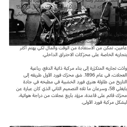
وهنا، بنى محرّكه البخاري الأول عام 1878، عندما كان في الـ15
من العمر. في العام التالي، غادر هنري المنزل ليعمل كميكانيكي
متدرّب في مدينة ديترويت القريبة.
وبحلول عام 1891، كان قد أصبح مهندساً في شركة إديسون
إيلومينيتيغ في ديترويت. وبعد ترقيته إلى كبير المهندسين بعد
عامين، تمكّن من الاستفادة من الوقت والمال لكي يهتم أكثر
بتجاربه الخاصة على محرّكات الاحتراق الداخلي.
وأدّت تجاربه المتكرّرة إلى بناء مركبة ذاتية الدفع، رباعية
العجلات، في عام 1896. شق محرّك فورد الأول طريقه إلى
التاريخ من طاولة هنري فورد الخشبية في مطبخه في جادة
بايغلي 58، وسرعان ما تلاه التصميم الثاني الذي كان عبارة عن
محرّك قائم على قاعدة، مزوّد بأربع عجلات من دراجة هوائية،
ليشكّل مركبة فورد الأولى.