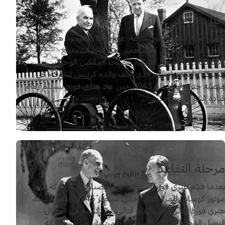
جيل جديد
كانت عجلة التطوّر تدور بسرعة. عام 1919، استحوذ هنري وابنه
إدسل على أسهم كل المساهمين من الأقليات بمبلغ
105,568,858 دولاراً أمريكياً، وأصبحا المالكَين الوحيدَين
للشركة. واستمر إدسل، الذي خلف والده كرئيس للشركة، في
منصبه حتى وفاته عام 1943، حين عاد هنري فورد ليستلم زمام
قيادة الشركة من جديد.
مرحلة التقاعد
بعدما قدّم هنري فورد استقالته من منصب رئاسة شركة فورد
موتور كومباني للمرة الثانية خلال سبتمبر 1945، خلفه حفيده،
هنري فورد الثاني. وفي العام التالي، تم تكريمه في احتفال
اليوبيل الذهبي لصناعة السيارات الأمريكية، عن مساهماته