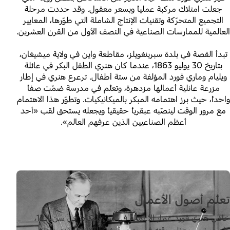
جعلت امتلاك مركبة عملياً وبسعر معقول. وقد حددت مرحلة
التجميع المتحرّكة وتقنيات الإنتاج الشاملة التي طوّرها، المعايير
العالمية للممارسات الصناعية في النصف الأول من القرن العشرين.
تبدأ القصة في بلدة سبرينغويلز، مقاطعة واين في ولاية ميشيغان،
بتاريخ 30 يوليو 1863، عندما كان هنري الطفل البكر في عائلة
ويليام وماري فورد المؤلفة من ستة أطفال. ترعرع هنري في إطار
مزرعة عائلية أعمالها مزدهرة، وتعلّم في مدرسة ضمّت صفاً
واحداً، حيث برز اهتمامه المبكر بالميكانيكيات. وتطوّر هذا الاهتمام
مع مرور الوقت لينصّبه عبقرياً حقيقياً ويجعله يستحق لقب «أحد
أعظم الصناعيين الذين عرفهم العالم».
تعلّم أصول الأعمال
خاض هنري فورد غمار الأعمال في سن مبكرة. في سن الـ12،
كان يمضي معظم وقته في متجر صغير للآلات، جهّزه بنفسه.