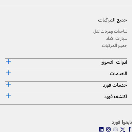
جميع المركبات
شاحنات وعربات نقل
سيارات الأداء
جميع المركبات
أدوات التسوق
الخدمات
احجز طلب قيادة
طلب سعر
خدمات فورد
نصائح القيادة
تحميل المواصفات
نصائح لتوفير الوقود
البحث عن الوكيل
اكتشف فورد
المساعدة على الطريق
تقنية 4 SYNC
اكسسوارات
إصلاح أضرار الحوادث
معلومات الشركة
الصيانة
التاريخ و التراث
الإطارات
تابعوا فورد
محاربات بروح وردية
قطع غيار فورد الأصلية
اسطول فورد
موتوركرافت