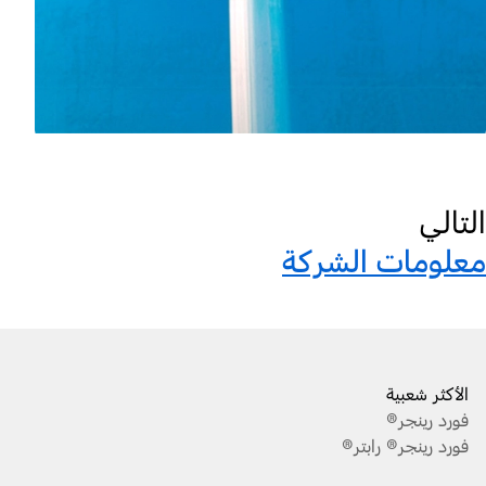
التالي
معلومات الشركة
الأكثر شعبية
فورد رينجر®
فورد رينجر® رابتر®