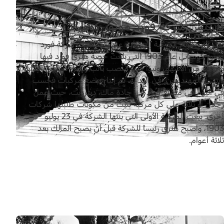
تأسيس شركة فورد موتور كومباني
تغيّر وجه تاريخ المركبة إلى الأبد عندما تأسست شركة فورد
موتور كومباني عام 1903 التي بلغت حصة هنري فورد فيها
%25.5 من الأسهم، وتبوّأ فيها منصب نائب رئيس مجلس الإدارة
ورئيس المهندسين. في البداية، تم إنتاج بضع مركبات فحسب
في اليوم في مصنع فورد في جادة ماك، ديترويت، حيث عمل
رجلان أو ثلاثة على كل مركبة بُنيت من مكوّنات طلبتها شركات
أخرى. بيعت المركبة الأولى التي بنتها الشركة في 23 يوليو
1903، وأصبح هنري رئيساً للشركة قبل أن يصبح المالك بعد
ثلاثة أعوام.