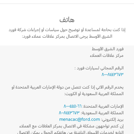
خطة الخدمات الممتدة
البحرين
إصلاح أضرار الحوادث
طلب سعر
القسائم والخصومات الخاصة بالصيانة
هاتف
العراق
البحث عن الوكيل
الإطارات
إذا كنت بحاجة لمساعدة أو توضيح حول سياسات أو إجراءات شركة فورد
أسطول فورد
الأردن
الشرق الأوسط يرجى الاتصال بمركز علاقات عملاء فورد:
خدمات فورد
الكويت
فورد الشرق الأوسط
إضافات
مركز علاقات العملاء
خدمة المحرك
لبنان
فورد بروتكت
الرقم المجاني لسيارات فورد :
خدمة الفرامل
٨٠٠٠٨٤٤٣٦٧٣
خطة الخدمات الممتدة
سلطنة
خدمة البطارية
تغيير زيت
يخدم الرقم الآتي إذا كنت تتصل من دولة الإمارات العربية المتحدة أو
عمان
المملكة العربية السعودية أو الكويت:
تغيير الفلاتر
قطر
الإمارات العربية المتحدة:
٨٠٠٠٤٤٤١٠٦٦
الضمان و التأمين
المملكة العربية السعودية:
٨٠٠٨٤٤٣٦٧٣
‫المملكة
بريد إلكتروني:
menacac@ford.com
إن كنتم تواجهون مشكلة في الاتصال بمركز العلاقات مع العملاء
فورد بروتكت
التابع لخدمات الأسواق الناشئة من هاتفكم الجوال، يمكن الاتصال
العربية