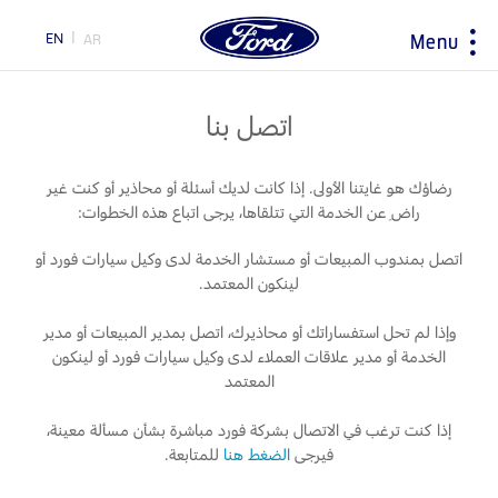
EN
AR
Menu
ty
اتصل بنا
اختيار
ابحاث
سيارتي
حول فورد
رضاؤك هو غايتنا الأولى. إذا كانت لديك أسئلة أو محاذير أو كنت غير
البلد
راضِ عن الخدمة التي تتلقاها، يرجى اتباع هذه الخطوات:
اكسسوارات
مغلومات الشركة
اكتشف جميع المركبات
اتصل بمندوب المبيعات أو مستشار الخدمة لدى وكيل سيارات فورد أو
التاريخ و التراث
احجز طلب قيادة
نصائح القيادة و توفير الوقود
لينكون المعتمد.
تحميل المواصفات
إرشادات لتوفير الوقود
وإذا لم تحل استفساراتك أو محاذيرك، اتصل بمدير المبيعات أو مدير
اكتشف فورد SYNC
المبادرات
الخدمة أو مدير علاقات العملاء لدى وكيل سيارات فورد أو لينكون
تقنية EcoBoost
خدمة الصيانة
المعتمد
تكنولوجيا
محاربات بروح وردية
اختر
TM
إذا كنت ترغب في الاتصال بشركة فورد مباشرة بشأن مسألة معينة،
جهة تحويل فورد برو
الخدمات السريعة
بلدك
فيرجى
الضغط هنا
للمتابعة.
المساعدة على الطريق
السعر ومكان