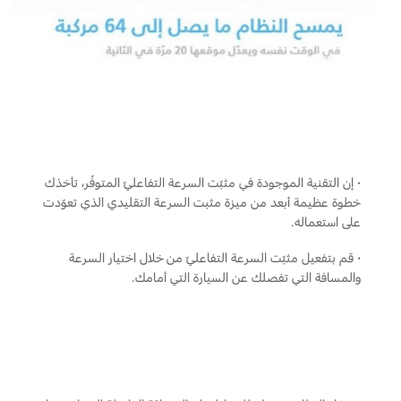
Ford Protect لمحة عامة عن
باقة الصيانة الفائقة
السعودية‬
باقة الخدمة
باقة العناية الفائقة
الامارات
العربية
دعم المزامنة
المتحدة
·
إن التقنية الموجودة في مثبّت السرعة التفاعليّ المتوفّر، تأخذك
تقنية 4 SYNC
خطوة عظيمة أبعد من ميزة مثبت السرعة التقليدي الذي تعوّدت
اليمن
على استعماله.
أجزاء
·
قم بتفعيل مثبّت السرعة التفاعليّ من خلال اختيار السرعة
والمسافة التي تفصلك عن السيارة التي أمامك.
قطع غيار فورد الأصلية
موتوركرافت
قطع مقلدة
اتصل بنا