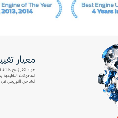
معيار تقييم
هواءٌ أكثر يُنتج طاق
المحرّكات التقليدية 
الشاحن التوربيني في EcoBoost