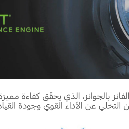
Jordan
الأردن
Kuwait
الكويت
Lebanon
لبنان
Oman
سلطنة عمان
Qatar
قطر
Saudi Arabia
‫المملكة العربية السعودية‬
United Arab Emirates
الامارات العربية المتحدة
Yemen
اليمن
الفائز بالجوائز، الذي يحقّق كفاءة مميز
 التخلي عن الأداء القوي وجودة القياد