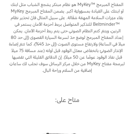
المساعدة على الطريق
البحرين
المفتاح المبرمج ™MyKey هو نظام مبتكر يشجع الشباب مثل ابنك
خطة الخدمات الممتدة
أو ابنتك على القيادة بمسؤوليّة أكبر. يضمن المفتاح المبرمج MyKey
طلب سعر
إصلاح أضرار الحوادث
بقاء ميّزات السلامة المهمّة شغّالة. على سبيل المثال فانّ تحذير نظام
العراق
البحث عن الوكيل
™Beltminder للتذكير المتواصل بربط أحزمة الأمان يستمر في
القسائم والخصومات الخاصة بالصيانة
الرنين، ويتمّ كتم النظام الصوتي حتى يتم ربط أحزمة الأمان. يمكن
أسطول فورد
الأردن
الإطارات
إعداد المفتاح المبرمج لوضع حدّ لسرعة السيارة القصوى (إلى حد 80
ميلاً في الساعة) ولارتفاع مستوى الصوت (إلى حدّ 45%)، كما تتمّ إضاءة
الكويت
إضافات
الإنذار الضوئيّ بانخفاض معدّل الوقود قبل أوانه (عند مسافة 75 ميلاً
خدمات فورد
قبل نفاذ الوقود عوضًا عن 50 ميلاً). إنّ الدقائق القليلة التي تقضيها
لبنان
لبرمجة مفتاح MyKey من خلال مركز الرسائل سوف تجلب لك ساعاتٍ
فورد بروتكت
خدمة المحرك
إضافية من السلام وراحة البال.
خطة الخدمات الممتدة
سلطنة
خدمة الفرامل
خدمة البطارية
عمان
تغيير زيت
متاح على:
تغيير الفلاتر
قطر
‫المملكة
الضمان والتأمين
العربية