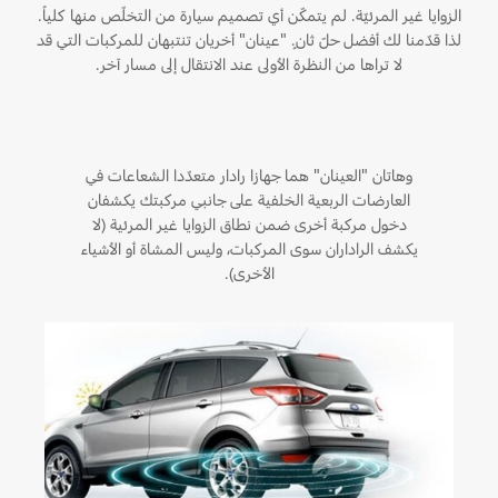
خطة الخدمات الممتدة
البحرين
الزوايا غير المرئيّة. لم يتمكّن أي تصميم سيارة من التخلّص منها كلياً.
إصلاح أضرار الحوادث
لذا قدّمنا لك أفضل حلّ ثانٍ. "عينان" أخريان تنتبهان للمركبات التي قد
طلب سعر
القسائم والخصومات الخاصة بالصيانة
لا تراها من النظرة الأولى عند الانتقال إلى مسار آخر.
العراق
البحث عن الوكيل
الإطارات
أسطول فورد
الأردن
خدمات فورد
الكويت
وهاتان "العينان" هما جهازا رادار متعدّدا الشعاعات في
إضافات
العارضات الربعية الخلفية على جانبي مركبتك يكشفان
خدمة المحرك
دخول مركبة أخرى ضمن نطاق الزوايا غير المرئية (لا
لبنان
فورد بروتكت
يكشف الراداران سوى المركبات، وليس المشاة أو الأشياء
خدمة الفرامل
الأخرى).
خطة الخدمات الممتدة
سلطنة
خدمة البطارية
تغيير زيت
عمان
تغيير الفلاتر
قطر
الضمان و التأمين
‫المملكة
فورد بروتكت
العربية