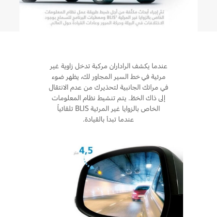
دعم المزامنة
السعودية‬
الامارات
تقنية 4 SYNC
عندما يكشف الراداران مركبة تدخل زاوية غير
العربية
مرئية في خط السير المجاور لك، يظهر ضوء
أجزاء
في مرآتك الجانبية لتحذيرك من عدم الانتقال
المتحدة
إلى ذاك الخطّ. يتم تنشيط نظام المعلومات
قطع غيار فورد الأصلية
الخاص بالزوايا غير المرئية BLIS تلقائياً
اليمن
موتوركرافت
عندما تبدأ بالقيادة.
قطع مقلدة
اتصل بنا
اتصل بنا
البحث عن الوكيل
الأسئلة الشائعة