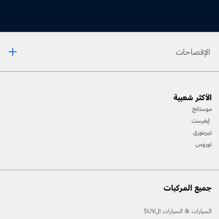
الإفصاحات
1. يرجى دائمًا مراجعة دليل المالك قبل القيادة على الطّرقات الوعرة، ومعرفة طريقك ومدى صعوبة
الأكثر شعبية
المسارات، واستخدام معدّات السّلامة المناسبة.
موستانج
2. لن تتوفّر جميع ميّزات المركبة في جميع الأسواق. اتّصل بموزّع فورد المحلّي للحصول على أحدث
إيفرست
المعلومات حول الطّرازات في السّوق الخاص بك.
تيريتوري
توروس
جميع المركبات
السيارات & السيارات الSUV