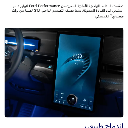
صُمِّمت المقاعد الرّياضيّة الأماميّة المعزّزة من Ford Performance لتوفير دعم
استثنائي أثناء القيادة المشوّقة، بينما يضيف التّصميم الداخلي لـGT لمسة من تراث
®
موستانج
الكلاسيكي.
إندماج طبيعي