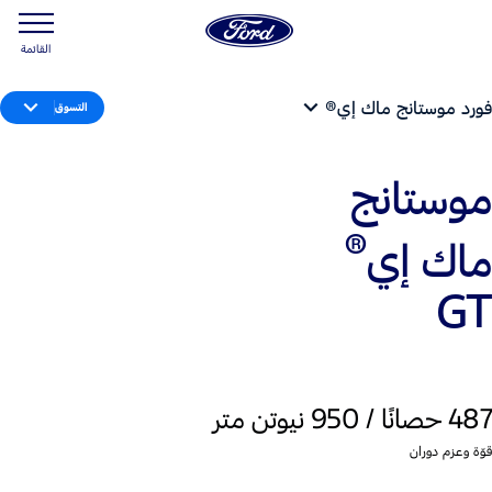
القائمة
فورد موستانج ماك إي®
التسوق
موستانج
®
ماك إي
GT
487 حصانًا / 950 نيوتن متر
قوّة وعزم دوران