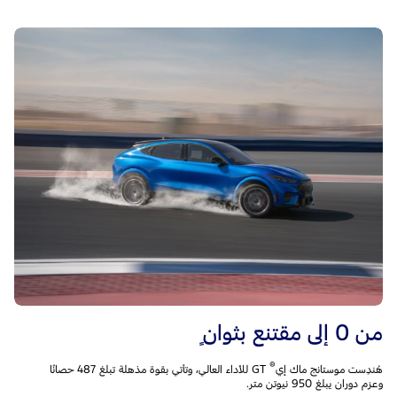
من 0 إلى مقتنع بثوانٍ
®
هُندِست موستانج ماك إي
GT للأداء العالي، وتأتي بقوة مذهلة تبلغ 487 حصانًا
وعزم دوران يبلغ 950 نيوتن متر.