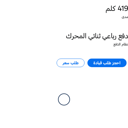
419 كلم
مدى
دفع رباعي ثنائي المحرك
نظام الدّفع
احجز طلب قيادة​
طلب سعر​