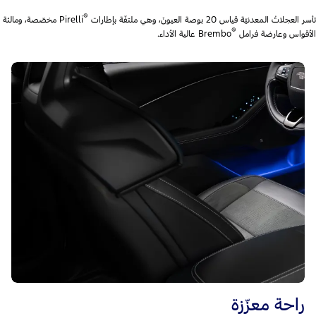
®
تأسر العجلاتُ المعدنيّة قياس 20 بوصة العيونَ، وهي ملتفّة بإطارات
Pirelli مخصّصة، ومالئة
®
الأقواس وعارضة فرامل
Brembo عالية الأداء.
راحة معزّزة