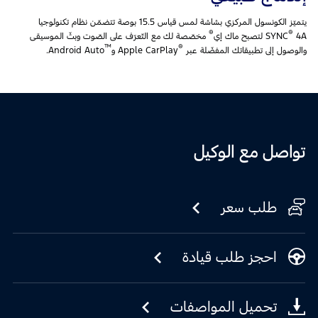
يتميّز الكونسول المركزي بشاشة لمس قياس 15.5 بوصة تتضمّن نظام تكنولوجيا
®
®
4A لتصبح ماك إي
SYNC
مخصّصة لك مع التّعرّف على الصّوت وبثّ الموسيقى
™
®
والوصول إلى تطبيقاتك المفضّلة عبر
Apple CarPlay و
Android Auto.
تواصل مع الوكيل
طلب سعر
احجز طلب قيادة
تحميل المواصفات