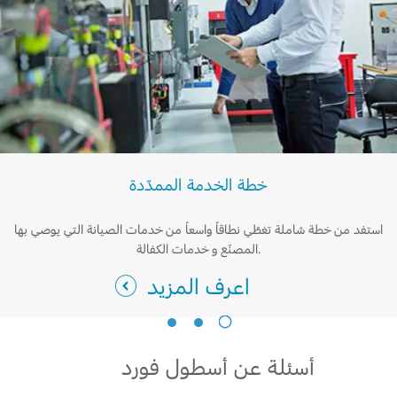
تغيير الفلاتر
السعودية‬
الضمان والتأمين
الامارات
Ford Protect لمحة عامة عن
العربية
باقة الصيانة الفائقة
باقة الخدمة
المتحدة
باقة العناية الفائقة
خطة الخدمة الممدّدة
باقة العناية بمجموعة ناقل الحركة
اليمن
استفد من خطة شاملة تغطّي نطاقاً واسعاً من خدمات الصيانة التي يوصي بها
المصنّع و خدمات الكفالة.
دعم المزامنة
اعرف المزيد
تقنية 4 SYNC
أسئلة عن أسطول فورد
أجزاء