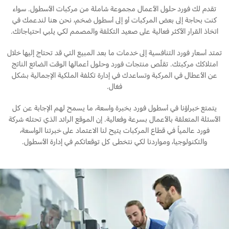
خدمة الصيانة
البحرين
تقدم لك فورد حلول الأعمال مجموعة شاملة من مركبات الأسطول. سواء
كنت بحاجة إلى بعض المركبات أو إلى أسطول ضخم، نحن هنا لندعمك في
طلب سعر
الخدمات السريعة
اتخاذ القرار الأكثر فعالية على صعيد التكلفة والمصمم لكي يلبي احتياجاتك.
العراق
البحث عن الوكيل
المساعدة على الطريق
تمتد أسعار فورد التنافسية إلى خدمات ما بعد المبيع التي قد تحتاج إليها خلال
أسطول فورد
الأردن
خطة الخدمات الممتدة
امتلاكك مركبتك. تقلّص منتجات فورد وحلول أعمالها الوقت الضائع الناتج
إصلاح أضرار الحوادث
عن الأعطال في المركبة وتساعدك في إدارة تكلفة الملكية الإجمالية بشكل
الكويت
فعّال.
إضافات
القسائم والخصومات الخاصة بالصيانة
كويك لاين
لبنان
يتمتع خبراؤنا في أسطول فورد بخبرة واسعة، ما يسمح لهم الإجابة عن كل
فورد بروتكت
الإطارات
الأسئلة المتعلقة بالأعمال بسرعة وفعالية. إن الموقع الرائد الذي تحتله شركة
خطة الخدمات الممتدة
سلطنة
فورد عالمياً في قطاع المركبات يتيح لنا الاعتماد على خبرتنا الواسعة،
والتكنولوجيا، ومواردنا لكي نتخطى كل توقعاتكم في إدارة الأسطول.
خدمات فورد
عمان
خدمة المحرك
قطر
خدمة الفرامل
خدمة البطارية
‫المملكة
تغيير زيت
العربية